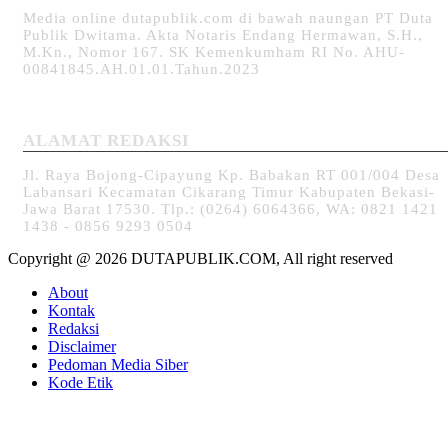
Media online dutapublik.com di bawah naungan PT Duta
Publik Dwitama. Akta Notaris Endang Hermawan, S.H.,
M.Kn., Nomor 167. SK Kemenkumham RI No. AHU-
00841845.AH.01.01.Tahun.2023
ALAMAT REDAKSI
Jl. Raya Bojong-Cipayung Kp. Babakan RT 001/004 Desa
Labansari Kecamatan Cikarang Timur Kabupaten Bekasi-
Jawa Barat 17530. Tlp.: (0264) 6064366, WA: 0821 1421
1438 - 0856 9293 0504
Copyright @ 2026 DUTAPUBLIK.COM, All right reserved
About
Kontak
Redaksi
Disclaimer
Pedoman Media Siber
Kode Etik