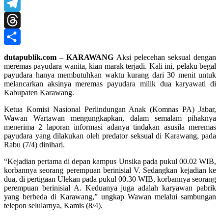
X
Telegram
Threads
Share
dutapublik.com – KARAWANG
Aksi pelecehan seksual dengan
meremas payudara wanita, kian marak terjadi. Kali ini, pelaku begal
payudara hanya membutuhkan waktu kurang dari 30 menit untuk
melancarkan aksinya meremas payudara milik dua karyawati di
Kabupaten Karawang.
Ketua Komisi Nasional Perlindungan Anak (Komnas PA) Jabar,
Wawan Wartawan mengungkapkan, dalam semalam pihaknya
menerima 2 laporan informasi adanya tindakan asusila meremas
payudara yang dilakukan oleh predator seksual di Karawang, pada
Rabu (7/4) dinihari.
“Kejadian pertama di depan kampus Unsika pada pukul 00.02 WIB,
korbannya seorang perempuan berinisial V. Sedangkan kejadian ke
dua, di pertigaan Ulekan pada pukul 00.30 WIB, korbannya seorang
perempuan berinisial A. Keduanya juga adalah karyawan pabrik
yang berbeda di Karawang,” ungkap Wawan melalui sambungan
telepon selularnya, Kamis (8/4).