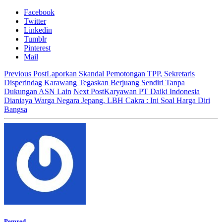
Facebook
Twitter
Linkedin
Tumblr
Pinterest
Mail
Previous Post
Laporkan Skandal Pemotongan TPP, Sekretaris
Disperindag Karawang Tegaskan Berjuang Sendiri Tanpa
Dukungan ASN Lain
Next Post
Karyawan PT Daiki Indonesia
Dianiaya Warga Negara Jepang, LBH Cakra : Ini Soal Harga Diri
Bangsa
Pemred