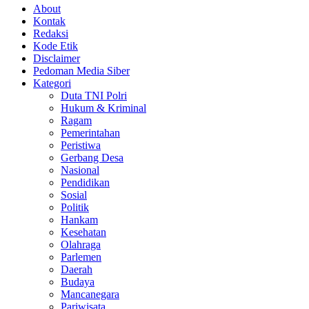
About
Kontak
Redaksi
Kode Etik
Disclaimer
Pedoman Media Siber
Kategori
Duta TNI Polri
Hukum & Kriminal
Ragam
Pemerintahan
Peristiwa
Gerbang Desa
Nasional
Pendidikan
Sosial
Politik
Hankam
Kesehatan
Olahraga
Parlemen
Daerah
Budaya
Mancanegara
Pariwisata