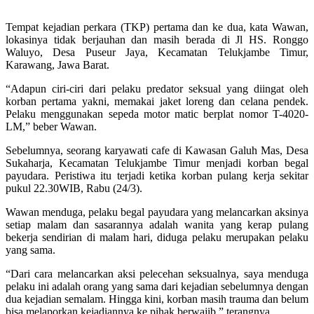
Tempat kejadian perkara (TKP) pertama dan ke dua, kata Wawan,
lokasinya tidak berjauhan dan masih berada di Jl HS. Ronggo
Waluyo, Desa Puseur Jaya, Kecamatan Telukjambe Timur,
Karawang, Jawa Barat.
“Adapun ciri-ciri dari pelaku predator seksual yang diingat oleh
korban pertama yakni, memakai jaket loreng dan celana pendek.
Pelaku menggunakan sepeda motor matic berplat nomor T-4020-
LM,” beber Wawan.
Sebelumnya, seorang karyawati cafe di Kawasan Galuh Mas, Desa
Sukaharja, Kecamatan Telukjambe Timur menjadi korban begal
payudara. Peristiwa itu terjadi ketika korban pulang kerja sekitar
pukul 22.30WIB, Rabu (24/3).
Wawan menduga, pelaku begal payudara yang melancarkan aksinya
setiap malam dan sasarannya adalah wanita yang kerap pulang
bekerja sendirian di malam hari, diduga pelaku merupakan pelaku
yang sama.
“Dari cara melancarkan aksi pelecehan seksualnya, saya menduga
pelaku ini adalah orang yang sama dari kejadian sebelumnya dengan
dua kejadian semalam. Hingga kini, korban masih trauma dan belum
bisa melaporkan kejadiannya ke pihak berwajib,” terangnya.