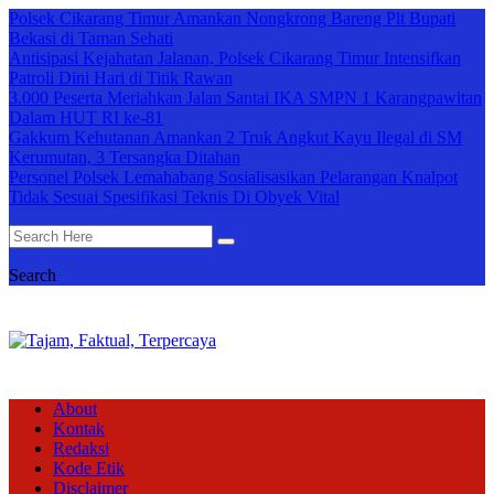
Polsek Cikarang Timur Amankan Nongkrong Bareng Plt Bupati
Bekasi di Taman Sehati
Antisipasi Kejahatan Jalanan, Polsek Cikarang Timur Intensifkan
Patroli Dini Hari di Titik Rawan
3.000 Peserta Meriahkan Jalan Santai IKA SMPN 1 Karangpawitan
Dalam HUT RI ke-81
Gakkum Kehutanan Amankan 2 Truk Angkut Kayu Ilegal di SM
Kerumutan, 3 Tersangka Ditahan
Personel Polsek Lemahabang Sosialisasikan Pelarangan Knalpot
Tidak Sesuai Spesifikasi Teknis Di Obyek Vital
Search
About
Kontak
Redaksi
Kode Etik
Disclaimer