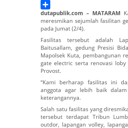
Threads
dutapublik.com – MATARAM
Ka
Share
meresmikan sejumlah fasilitan g
pada Jumat (2/4).
Fasilitas tersebut adalah L
Baitusallam, gedung Presisi Bi
Mapolsek Kuta, pembangunan ren
gate electric serta renovasi l
Provost.
“Kami berharap fasilitas ini 
anggota agar lebih baik dalam
keterangannya.
Salah satu fasilitas yang diresm
tersebut terdapat Tribun Lum
outdor, lapangan volley, lapanga