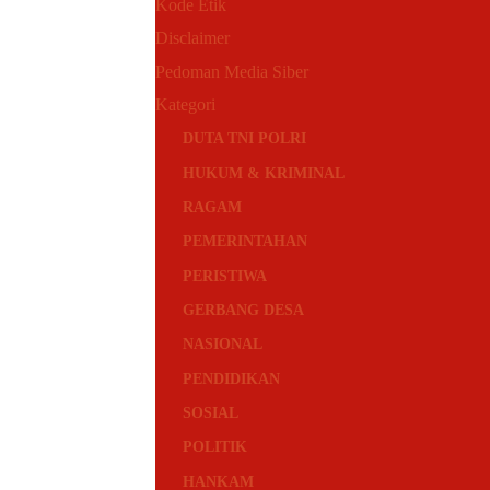
Kode Etik
Disclaimer
Pedoman Media Siber
Kategori
DUTA TNI POLRI
HUKUM & KRIMINAL
RAGAM
PEMERINTAHAN
PERISTIWA
GERBANG DESA
NASIONAL
PENDIDIKAN
SOSIAL
POLITIK
HANKAM