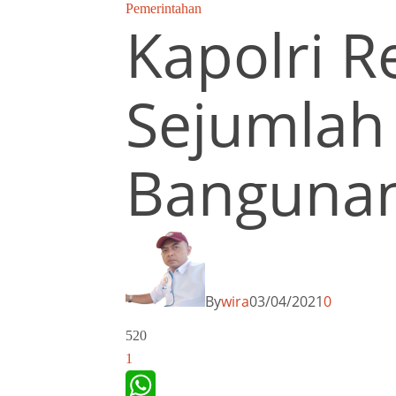
Pemerintahan
Kapolri 
Sejumlah 
Bangunan
By
wira
03/04/2021
0
520
1