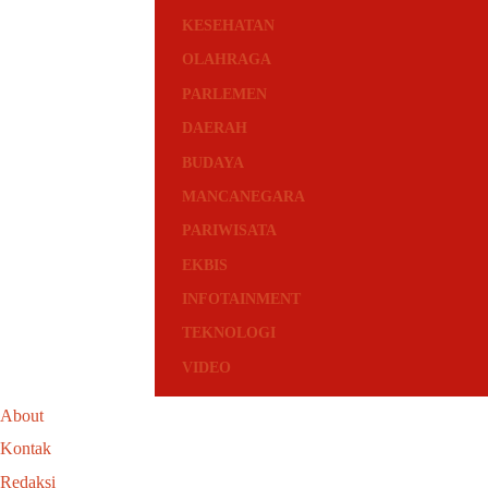
KESEHATAN
OLAHRAGA
PARLEMEN
DAERAH
BUDAYA
MANCANEGARA
PARIWISATA
EKBIS
INFOTAINMENT
TEKNOLOGI
VIDEO
About
Kontak
Redaksi