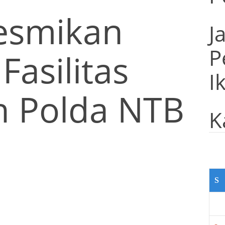
Resmikan
J
P
Fasilitas
I
 Polda NTB
K
S