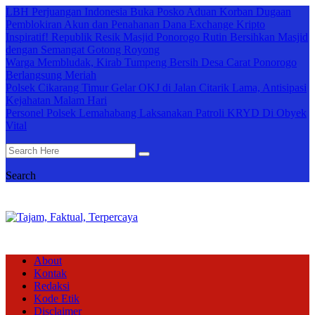
LBH Perjuangan Indonesia Buka Posko Aduan Korban Dugaan
Pemblokiran Akun dan Penahanan Dana Exchange Kripto
Inspiratif! Republik Resik Masjid Ponorogo Rutin Bersihkan Masjid
dengan Semangat Gotong Royong
Warga Membludak, Kirab Tumpeng Bersih Desa Carat Ponorogo
Berlangsung Meriah
Polsek Cikarang Timur Gelar OKJ di Jalan Citarik Lama, Antisipasi
Kejahatan Malam Hari
Personel Polsek Lemahabang Laksanakan Patroli KRYD Di Obyek
Vital
Search
About
Kontak
Redaksi
Kode Etik
Disclaimer