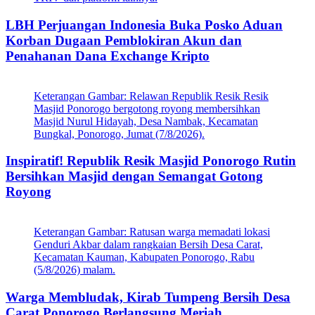
LBH Perjuangan Indonesia Buka Posko Aduan
Korban Dugaan Pemblokiran Akun dan
Penahanan Dana Exchange Kripto
Keterangan Gambar: Relawan Republik Resik Resik
Masjid Ponorogo bergotong royong membersihkan
Masjid Nurul Hidayah, Desa Nambak, Kecamatan
Bungkal, Ponorogo, Jumat (7/8/2026).
Inspiratif! Republik Resik Masjid Ponorogo Rutin
Bersihkan Masjid dengan Semangat Gotong
Royong
Keterangan Gambar: Ratusan warga memadati lokasi
Genduri Akbar dalam rangkaian Bersih Desa Carat,
Kecamatan Kauman, Kabupaten Ponorogo, Rabu
(5/8/2026) malam.
Warga Membludak, Kirab Tumpeng Bersih Desa
Carat Ponorogo Berlangsung Meriah