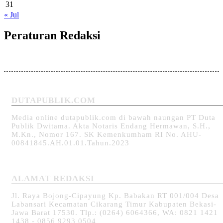
31
« Jul
Peraturan Redaksi
DUTAPUBLIK.COM
Media online dutapublik.com di bawah naungan PT Duta
Publik Dwitama. Akta Notaris Endang Hermawan, S.H.,
M.Kn., Nomor 167. SK Kemenkumham RI No. AHU-
00841845.AH.01.01.Tahun.2023
ALAMAT REDAKSI
Jl. Raya Bojong-Cipayung Kp. Babakan RT 001/004 Desa
Labansari Kecamatan Cikarang Timur Kabupaten Bekasi-
Jawa Barat 17530. Tlp.: (0264) 6064366, WA: 0821 1421
1438 - 0856 9293 0504