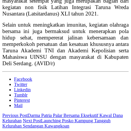
masyarakat setempat yang juga merupakan bagian dari
kegiatan non fisik Latihan Integrasi Taruna Wreda
Nusantara (Latsitardanus) XLI tahun 2021.
Selain untuk meningkatkan imunitas, kegiatan olahraga
bersama ini juga bermaksud untuk menerapkan pola
hidup sehat, mempererat jalinan kebersamaan dan
memperkokoh persatuan dan kesatuan khususnya antara
Taruna Akademi TNI dan Akademi Kepolisian serta
Mahasiswa UINSU dengan masyarakat di Kabupaten
Deli Serdang. (AVID/r)
Facebook
Twitter
Linkedin
Tumblr
Pinterest
Mail
Previous Post
Darma Patria Palar Bersama Eksekutif Kawal Dana
Kelurahan
Next Post
Launching Posko Kampung Tangguh
Kelurahan Sendangan Kawangkoan