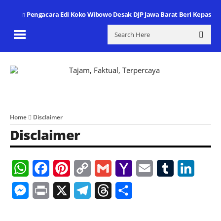
Pengacara Edi Koko Wibowo Desak DJP Jawa Barat Beri Kepasti
Home
Disclaimer
Disclaimer
WhatsApp
Facebook
Pinterest
Copy
Gmail
Yahoo
Email
Tumblr
Linked
Link
Mail
Messenger
Print
X
Telegram
Threads
Share