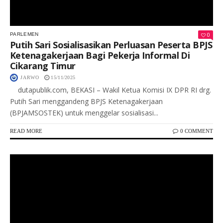
0
PARLEMEN
Putih Sari Sosialisasikan Perluasan Peserta BPJS
Ketenagakerjaan Bagi Pekerja Informal Di
Cikarang Timur
JARWO
15/11/2025
dutapublik.com, BEKASI – Wakil Ketua Komisi IX DPR RI drg.
Putih Sari menggandeng BPJS Ketenagakerjaan
(BPJAMSOSTEK) untuk menggelar sosialisasi...
READ MORE
0 COMMENT
Keterangan Gambar: Asep Syaripudin (Kanan), Dan Nendi Wirasasmita (Kiri)