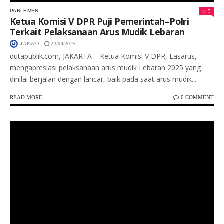
0
PARLEMEN
Ketua Komisi V DPR Puji Pemerintah–Polri
Terkait Pelaksanaan Arus Mudik Lebaran
JARWO
23/04/2025
dutapublik.com, JAKARTA – Ketua Komisi V DPR, Lasarus,
mengapresiasi pelaksanaan arus mudik Lebaran 2025 yang
dinilai berjalan dengan lancar, baik pada saat arus mudik...
READ MORE
0 COMMENT
Keterangan Gambar: Kegiatan Sosialisasi Anggota DPR RI Verrel Bramasta