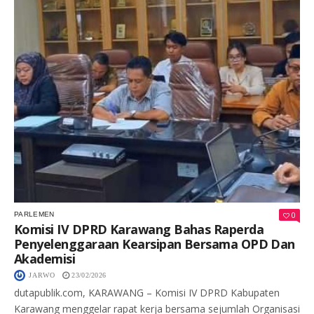
0
PARLEMEN
Komisi IV DPRD Karawang Bahas Raperda
Penyelenggaraan Kearsipan Bersama OPD Dan
Akademisi
JARWO
23/02/2026
dutapublik.com, KARAWANG – Komisi IV DPRD Kabupaten
Karawang menggelar rapat kerja bersama sejumlah Organisasi