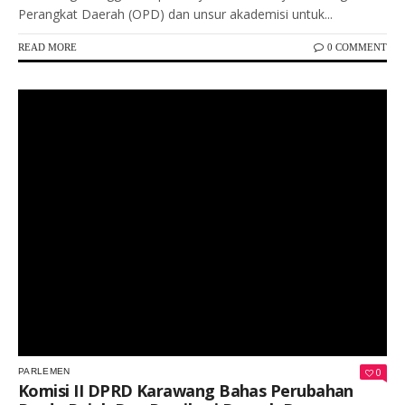
Perangkat Daerah (OPD) dan unsur akademisi untuk...
READ MORE
0 COMMENT
Keterangan Gambar: Rapat kerja Komisi II DPRD Kabupaten Karawang bersama OPD penghasil pajak daerah saat membahas rancangan perubahan Perda Nomor 17 Tahun 2023 tentang Pajak Daerah dan Retribusi Daerah.
0
PARLEMEN
Komisi II DPRD Karawang Bahas Perubahan