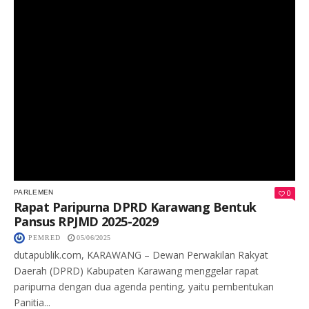
0
PARLEMEN
Rapat Paripurna DPRD Karawang Bentuk
Pansus RPJMD 2025-2029
PEMRED
05/06/2025
dutapublik.com, KARAWANG – Dewan Perwakilan Rakyat
Daerah (DPRD) Kabupaten Karawang menggelar rapat
paripurna dengan dua agenda penting, yaitu pembentukan
Panitia...