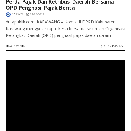
Perda Pajak Dan Retribusi Daerah Bersama
OPD Penghasil Pajak Berita
JARWO
23/02/2026
dutapublik.com, KARAWANG – Komisi II DPRD Kabupaten
Karawang menggelar rapat kerja bersama sejumlah Organisasi
Perangkat Daerah (OPD) penghasil pajak daerah dalam...
READ MORE
0 COMMENT
Keterangan Gambar: Wakil Ketua Komisi IX DPR RI drg. Putih Sari memberikan pemaparan dalam kegiatan sosialisasi perluasan peserta BPJS Ketenagakerjaan di Desa Jatireja, Cikarang Timur.