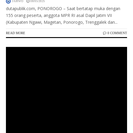
JARWO
08/05/2025
dutapublik.com, PONOROGO – Saat bertatap muka dengan
155 orang peserta, anggota MPR RI asal Dapil Jatim VII
(Kabupaten Ngawi, Magetan, Ponorogo, Trenggalek dan...
READ MORE
0 COMMENT
Keterangan Gambar: Ketua Komisi V DPR RI Lasarus,