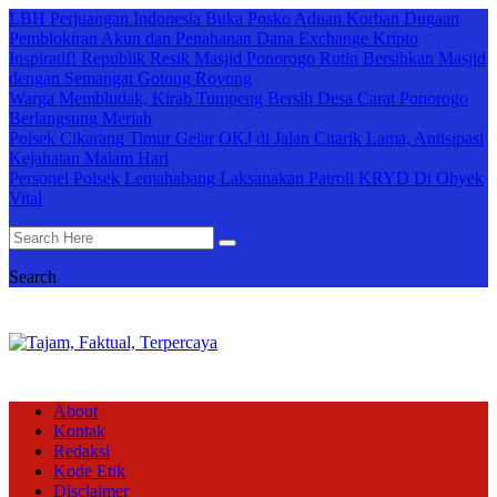
LBH Perjuangan Indonesia Buka Posko Aduan Korban Dugaan
Pemblokiran Akun dan Penahanan Dana Exchange Kripto
Inspiratif! Republik Resik Masjid Ponorogo Rutin Bersihkan Masjid
dengan Semangat Gotong Royong
Warga Membludak, Kirab Tumpeng Bersih Desa Carat Ponorogo
Berlangsung Meriah
Polsek Cikarang Timur Gelar OKJ di Jalan Citarik Lama, Antisipasi
Kejahatan Malam Hari
Personel Polsek Lemahabang Laksanakan Patroli KRYD Di Obyek
Vital
Search
About
Kontak
Redaksi
Kode Etik
Disclaimer