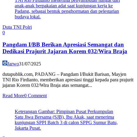
TNI Rio Firdianto menerima penyambutan hangat dari
anak-anak berpakaian adat saat kunjungan kerja ke
Padang, sebagai bentuk penghormatan dan pelestarian
budaya lokal.
Duta TNI Polri
0
Pangdam I/BB Berikan Apresiasi Semangat dan
Dedikasi Prajurit Jajaran Korem 032/Wira Braja
Jarwo
31/07/2025
dutapublik.com, PADANG – Pangdam I/Bukit Barisan, Mayjen
TNI Rio Firdianto, memberikan apresiasi tinggi kepada para prajurit
jajaran Korem 032/Wira Braja atas semangat...
Read More
0 Comment
Keterangan Gambar: Pimpinan Pusat Perkumpulan
Satu Jiwa Bersama (SJB), Ibu Akak, saat menerima
kunjungan SPPI Batch 3 di calon SPPG Sumur Batu,
Jakarta Pusat.