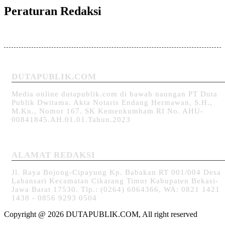
Peraturan Redaksi
DUTAPUBLIK.COM
Media online dutapublik.com di bawah naungan PT Duta
Publik Dwitama. Akta Notaris Endang Hermawan, S.H.,
M.Kn., Nomor 167. SK Kemenkumham RI No. AHU-
00841845.AH.01.01.Tahun.2023
ALAMAT REDAKSI
Jl. Raya Bojong-Cipayung Kp. Babakan RT 001/004 Desa
Labansari Kecamatan Cikarang Timur Kabupaten Bekasi-
Jawa Barat 17530. Tlp.: (0264) 6064366, WA: 0821 1421
1438 - 0856 9293 0504
Copyright @ 2026 DUTAPUBLIK.COM, All right reserved