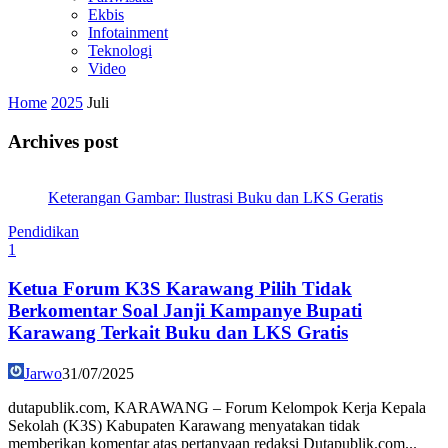
Ekbis
Infotainment
Teknologi
Video
Home
2025
Juli
Archives post
Keterangan Gambar: Ilustrasi Buku dan LKS Geratis
Pendidikan
1
Ketua Forum K3S Karawang Pilih Tidak
Berkomentar Soal Janji Kampanye Bupati
Karawang Terkait Buku dan LKS Gratis
Jarwo
31/07/2025
dutapublik.com, KARAWANG – Forum Kelompok Kerja Kepala
Sekolah (K3S) Kabupaten Karawang menyatakan tidak
memberikan komentar atas pertanyaan redaksi Dutapublik.com...