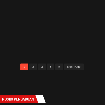
DUTA TNI POLRI
1
Personel Polsek Lemahabang Sosialisasikan
Layanan Call Center 110 Di Obyek Vital
WIRA
05/08/2026
READ MORE
0 COMMENT
1
2
3
›
»
Next Page
POSKO PENGADUAN