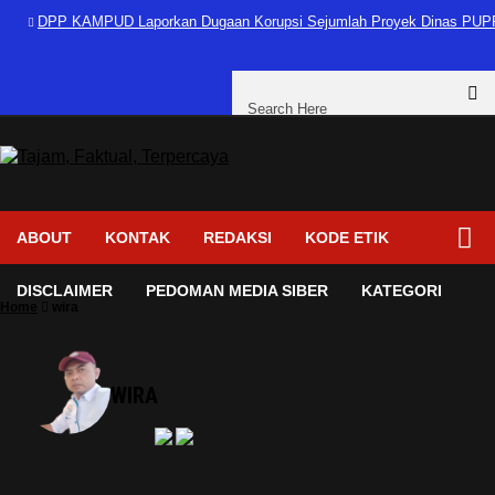
DPP KAMPUD Laporkan Dugaan Korupsi Sejumlah Proyek Dinas PUPR
ABOUT
KONTAK
REDAKSI
KODE ETIK
DISCLAIMER
PEDOMAN MEDIA SIBER
KATEGORI
Home
wira
WIRA