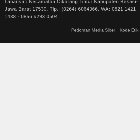
Labansari Kecamatan Cikarang Timur Kabupaten Bekasi-
Jawa Barat 17530. Tlp.: (0264) 6064366, WA: 0821 1421
1438 - 0856 9293 0504
Pedoman Media Siber
Kode Etik