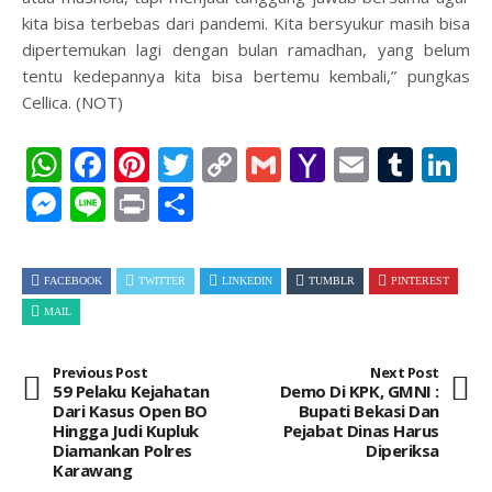
kita bisa terbebas dari pandemi. Kita bersyukur masih bisa
dipertemukan lagi dengan bulan ramadhan, yang belum
tentu kedepannya kita bisa bertemu kembali,” pungkas
Cellica. (NOT)
WhatsApp
Facebook
Pinterest
Twitter
Copy
Gmail
Yahoo
Email
Tum
L
Link
Mail
Messenger
Line
Print
Share
FACEBOOK
TWITTER
LINKEDIN
TUMBLR
PINTEREST
MAIL
Previous Post
Next Post
59 Pelaku Kejahatan
Demo Di KPK, GMNI :
Dari Kasus Open BO
Bupati Bekasi Dan
Hingga Judi Kupluk
Pejabat Dinas Harus
Diamankan Polres
Diperiksa
Karawang