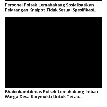
Personel Polsek Lemahabang Sosialisasikan
Pelarangan Knalpot Tidak Sesuai Spesifikasi
Teknis Di Situs Budaya Makam Syekh Quro
Keterangan Gambar: Brigpol Restu Khoerul Akbar, Saat Kegiatan
Bhabinkamtibmas Polsek Lemahabang Imbau
Warga Desa Karymukti Untuk Tetap
Pertahankan Kamtibmas