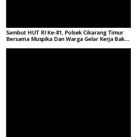
Sambut HUT RI Ke-81, Polsek Cikarang Timur
Bersama Muspika Dan Warga Gelar Kerja Bakti
Di Plaza Kecamatan
Keterangan Gambar: Brigpol Jerico Pasaribu, S.H., M.H., Saat Kegiatan