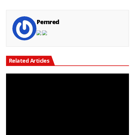
Pemred
Related Articles
Keterangan Gambar: Personel Polsek Cikarang Timur bersama TNI, Satpol PP, dan unsur Muspika melaksanakan kerja bakti membersihkan Lapangan Plaza Kecamatan Cikarang Timur, Desa Jatibaru, Kamis (06/08/2026), dalam rangka menyambut HUT ke-81 Kemerdekaan Republik Indonesia.