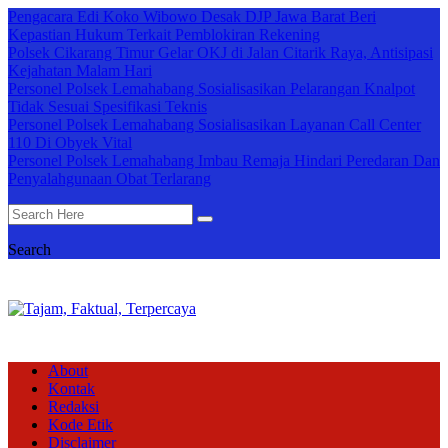
Pengacara Edi Koko Wibowo Desak DJP Jawa Barat Beri
Kepastian Hukum Terkait Pemblokiran Rekening
Polsek Cikarang Timur Gelar OKJ di Jalan Citarik Raya, Antisipasi
Kejahatan Malam Hari
Personel Polsek Lemahabang Sosialisasikan Pelarangan Knalpot
Tidak Sesuai Spesifikasi Teknis
Personel Polsek Lemahabang Sosialisasikan Layanan Call Center
110 Di Obyek Vital
Personel Polsek Lemahabang Imbau Remaja Hindari Peredaran Dan
Penyalahgunaan Obat Terlarang
Search
About
Kontak
Redaksi
Kode Etik
Disclaimer