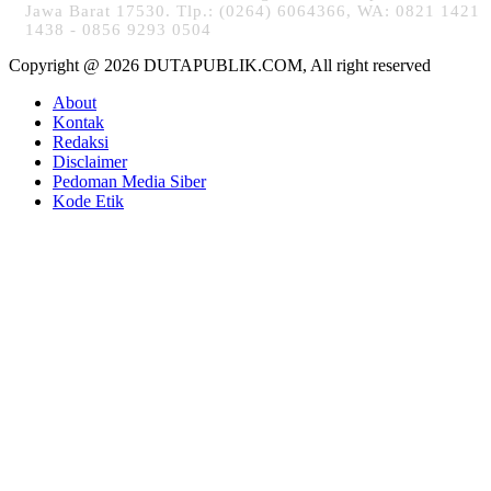
Jawa Barat 17530. Tlp.: (0264) 6064366, WA: 0821 1421
1438 - 0856 9293 0504
Copyright @ 2026 DUTAPUBLIK.COM, All right reserved
About
Kontak
Redaksi
Disclaimer
Pedoman Media Siber
Kode Etik