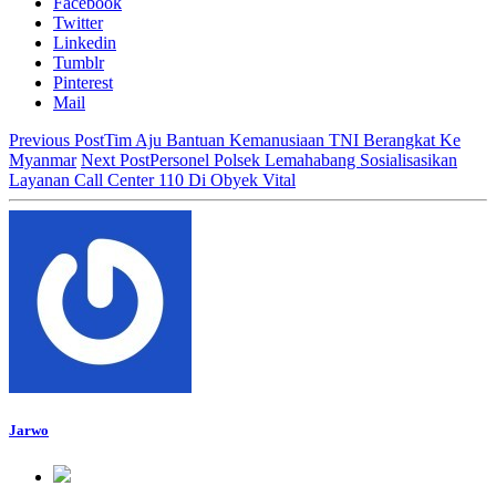
Facebook
Twitter
Linkedin
Tumblr
Pinterest
Mail
Previous Post
Tim Aju Bantuan Kemanusiaan TNI Berangkat Ke
Myanmar
Next Post
Personel Polsek Lemahabang Sosialisasikan
Layanan Call Center 110 Di Obyek Vital
Jarwo