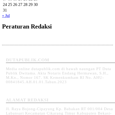
24
25
26
27
28
29
30
31
« Jul
Peraturan Redaksi
DUTAPUBLIK.COM
Media online dutapublik.com di bawah naungan PT Duta
Publik Dwitama. Akta Notaris Endang Hermawan, S.H.,
M.Kn., Nomor 167. SK Kemenkumham RI No. AHU-
00841845.AH.01.01.Tahun.2023
ALAMAT REDAKSI
Jl. Raya Bojong-Cipayung Kp. Babakan RT 001/004 Desa
Labansari Kecamatan Cikarang Timur Kabupaten Bekasi-