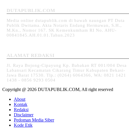
DUTAPUBLIK.COM
Media online dutapublik.com di bawah naungan PT Duta
Publik Dwitama. Akta Notaris Endang Hermawan, S.H.,
M.Kn., Nomor 167. SK Kemenkumham RI No. AHU-
00841845.AH.01.01.Tahun.2023
ALAMAT REDAKSI
Jl. Raya Bojong-Cipayung Kp. Babakan RT 001/004 Desa
Labansari Kecamatan Cikarang Timur Kabupaten Bekasi-
Jawa Barat 17530. Tlp.: (0264) 6064366, WA: 0821 1421
1438 - 0856 9293 0504
Copyright @ 2026 DUTAPUBLIK.COM, All right reserved
About
Kontak
Redaksi
Disclaimer
Pedoman Media Siber
Kode Etik