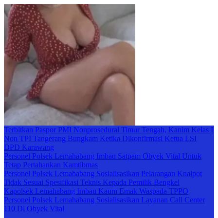
Terbitkan Paspor PMI Nonprosedural Timur Tengah, Kanim Kelas I
Non TPI Tangerang Bungkam Ketika Dikonfirmasi Ketua LSI
DPD Karawang
Personel Polsek Lemahabang Imbau Satpam Obyek Vital Untuk
Tetap Pertahankan Kamtibmas
Personel Polsek Lemahabang Sosialisasikan Pelarangan Knalpot
Tidak Sesuai Spesifikasi Teknis Kepada Pemilik Bengkel
Kapolsek Lemahabang Imbau Kaum Emak Waspada TPPO
Personel Polsek Lemahabang Sosialisasikan Layanan Call Center
110 Di Obyek Vital