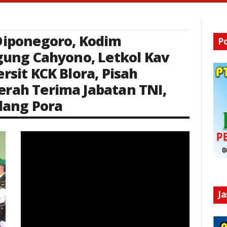
Diponegoro
,
Kodim
P
Agung Cahyono
,
Letkol Kav
ersit KCK Blora
,
Pisah
erah Terima Jabatan TNI
,
dang Pora
Keterangan Gambar: Tradisi Pedang Pora Pisah Sambut Kapolda Sulut
J