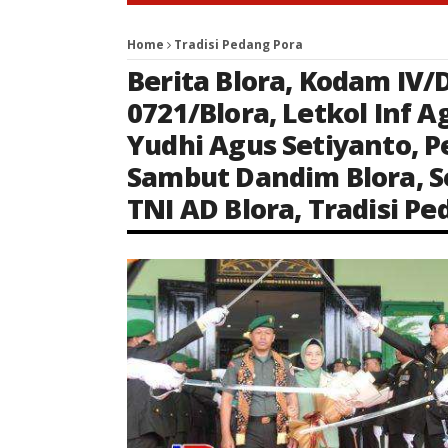
Home
Tradisi Pedang Pora
Berita Blora
,
Kodam IV/
0721/Blora
,
Letkol Inf 
Yudhi Agus Setiyanto
,
P
Sambut Dandim Blora
,
S
TNI AD Blora
,
Tradisi Pe
Keterangan Gambar: Tradisi Pedang Pora mengiringi prosesi pisah sambut Dandim 0721/Blora di Makodim Blora, Senin (16/2/2026).