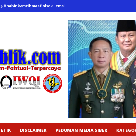
binkamtibmas Polsek Lemahabang Imbau Warga Desa Karangtanjung H
 ETIK
DISCLAIMER
PEDOMAN MEDIA SIBER
KATEGOR