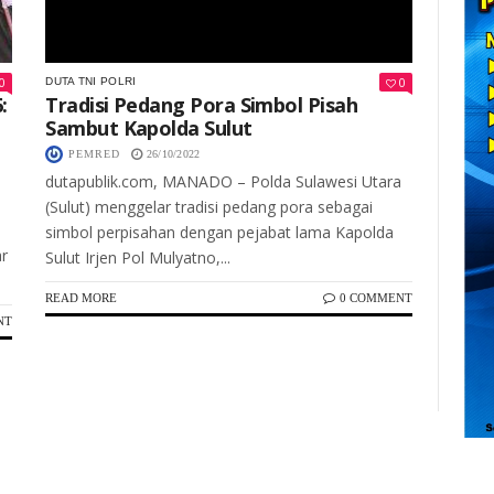
0
0
DUTA TNI POLRI
:
Tradisi Pedang Pora Simbol Pisah
Sambut Kapolda Sulut
PEMRED
26/10/2022
dutapublik.com, MANADO – Polda Sulawesi Utara
(Sulut) menggelar tradisi pedang pora sebagai
simbol perpisahan dengan pejabat lama Kapolda
r
Sulut Irjen Pol Mulyatno,...
READ MORE
0 COMMENT
NT