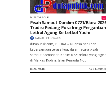
DUTA TNI POLRI
Pisah Sambut Dandim 0721/Blora 2026
Tradisi Pedang Pora Iringi Pergantian
Letkol Agung Ke Letkol Yudhi
JARWO
16/02/2026
dutapublik.com, BLORA – Nuansa haru dan
kebersamaan terasa kuat dalam acara pisah
sambut Komandan Kodim 0721/Blora yang digela
di Markas Kodim, Jalan Pemuda No....
READ MORE
0 COMME