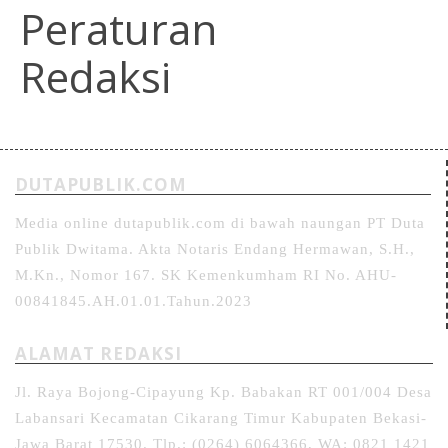
Peraturan
Redaksi
DUTAPUBLIK.COM
Media online dutapublik.com di bawah naungan PT Duta
Publik Dwitama. Akta Notaris Endang Hermawan, S.H.,
M.Kn., Nomor 167. SK Kemenkumham RI No. AHU-
00841845.AH.01.01.Tahun.2023
ALAMAT REDAKSI
Jl. Raya Bojong-Cipayung Kp. Babakan RT 001/004 Desa
Labansari Kecamatan Cikarang Timur Kabupaten Bekasi-
Jawa Barat 17530. Tlp.: (0264) 6064366, WA: 0821 1421