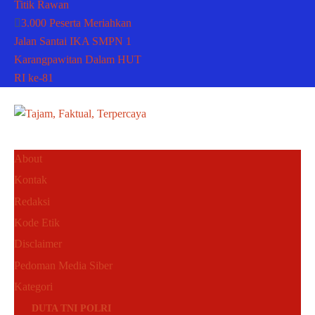
Titik Rawan
3.000 Peserta Meriahkan
Jalan Santai IKA SMPN 1
Karangpawitan Dalam HUT
RI ke-81
About
Kontak
Redaksi
Kode Etik
Disclaimer
Pedoman Media Siber
Kategori
DUTA TNI POLRI