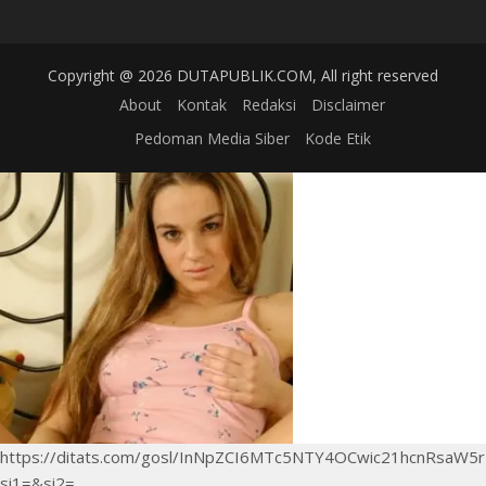
Copyright @ 2026 DUTAPUBLIK.COM, All right reserved
About
Kontak
Redaksi
Disclaimer
Pedoman Media Siber
Kode Etik
https://ditats.com/gosl/InNpZCI6MTc5NTY4OCwic21hcnRsaW5
si1=&si2=