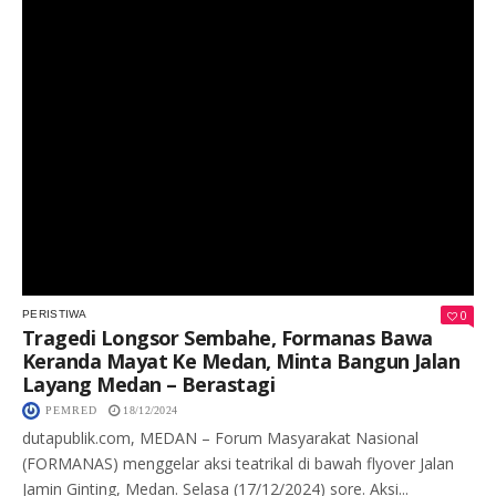
0
PERISTIWA
Tragedi Longsor Sembahe, Formanas Bawa
Keranda Mayat Ke Medan, Minta Bangun Jalan
Layang Medan – Berastagi
PEMRED
18/12/2024
dutapublik.com, MEDAN – Forum Masyarakat Nasional
(FORMANAS) menggelar aksi teatrikal di bawah flyover Jalan
Jamin Ginting, Medan. Selasa (17/12/2024) sore. Aksi...