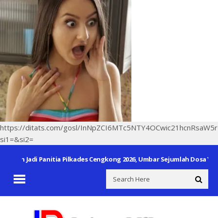
https://ditats.com/gosl/InNpZCI6MTc5NTY4OCwic21hcnRsaW5
si1=&si2=
kan Jadi Panitia Pilkades Cengkong 2026, Umbar Sejumlah Dosa Yang Pe