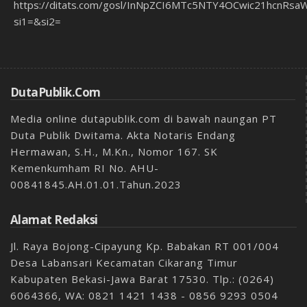
https://ditats.com/gosl/InNpZCI6MTc5NTY4OCwic21hcnRs
si1=&si2=
DutaPublik.com
Media online dutapublik.com di bawah naungan PT
Duta Publik Dwitama. Akta Notaris Endang
Hermawan, S.H., M.Kn., Nomor 167. SK
Kemenkumham RI No. AHU-
00841845.AH.01.01.Tahun.2023
Alamat Redaksi
Jl. Raya Bojong-Cipayung Kp. Babakan RT 001/004
Desa Labansari Kecamatan Cikarang Timur
Kabupaten Bekasi-Jawa Barat 17530. Tlp.: (0264)
6064366, WA: 0821 1421 1438 - 0856 9293 0504