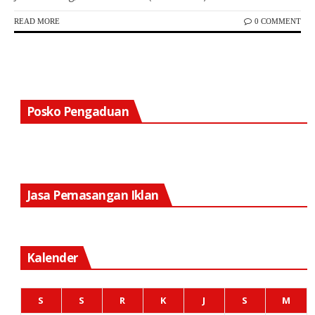
READ MORE
0 COMMENT
Posko Pengaduan
Jasa Pemasangan Iklan
Kalender
S
S
R
K
J
S
M