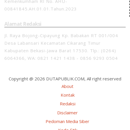
Kemenkumham RI No. AHU-
00841845.AH.01.01.Tahun.2023
Alamat Redaksi
Jl. Raya Bojong-Cipayung Kp. Babakan RT 001/004
Desa Labansari Kecamatan Cikarang Timur
Kabupaten Bekasi-Jawa Barat 17530. Tlp.: (0264)
6064366, WA: 0821 1421 1438 - 0856 9293 0504
Copyright @ 2026 DUTAPUBLIK.COM, All right reserved
About
Kontak
Redaksi
Disclaimer
Pedoman Media Siber
Kode Etik