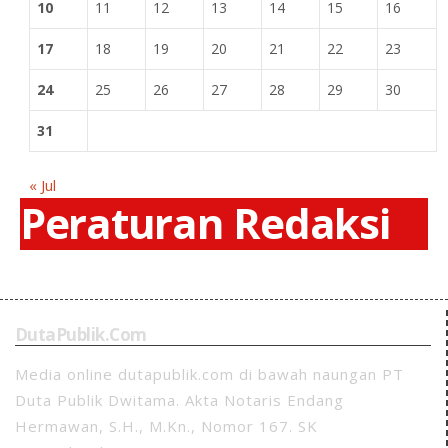
10
11
12
13
14
15
16
17
18
19
20
21
22
23
24
25
26
27
28
29
30
31
« Jul
Peraturan Redaksi
DutaPublik.com
Media online dutapublik.com di bawah naungan PT
Duta Publik Dwitama. Akta Notaris Endang
Hermawan, S.H., M.Kn., Nomor 167. SK