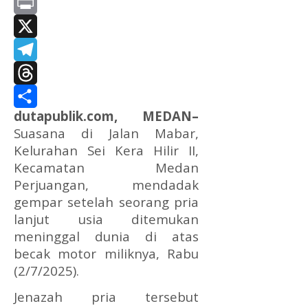
Messenger
Print
X
Telegram
Threads
dutapublik.com, MEDAN–
Share
Suasana di Jalan Mabar,
Kelurahan Sei Kera Hilir II,
Kecamatan Medan
Perjuangan, mendadak
gempar setelah seorang pria
lanjut usia ditemukan
meninggal dunia di atas
becak motor miliknya, Rabu
(2/7/2025).
Jenazah pria tersebut