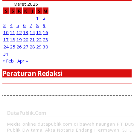
Maret 2025
S
S
R
K
J
S
M
1
2
3
4
5
6
7
8
9
10
11
12
13
14
15
16
17
18
19
20
21
22
23
24
25
26
27
28
29
30
31
« Feb
Apr »
Peraturan Redaksi
DutaPublik.com
Media online dutapublik.com di bawah naungan PT Dut
Publik Dwitama. Akta Notaris Endang Hermawan, S.H.,