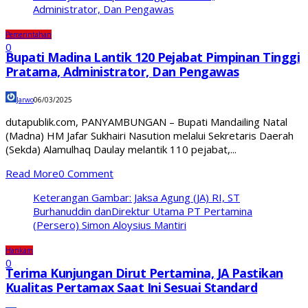
Administrator, Dan Pengawas
Pemerintahan
0
Bupati Madina Lantik 120 Pejabat Pimpinan Tinggi
Pratama, Administrator, Dan Pengawas
Jarwo
06/03/2025
dutapublik.com, PANYAMBUNGAN – Bupati Mandailing Natal
(Madna) HM Jafar Sukhairi Nasution melalui Sekretaris Daerah
(Sekda) Alamulhaq Daulay melantik 110 pejabat,...
Read More
0 Comment
Keterangan Gambar: Jaksa Agung (JA) RI, ST
Burhanuddin danDirektur Utama PT Pertamina
(Persero) Simon Aloysius Mantiri
Hankam
0
Terima Kunjungan Dirut Pertamina, JA Pastikan
Kualitas Pertamax Saat Ini Sesuai Standard