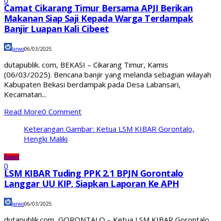
0
Camat Cikarang Timur Bersama APJI Berikan
Makanan Siap Saji Kepada Warga Terdampak
Banjir Luapan Kali Cibeet
Jarwo
06/03/2025
dutapublik. com, BEKASI – Cikarang Timur, Kamis
(06/03/2025). Bencana banjir yang melanda sebagian wilayah
Kabupaten Bekasi berdampak pada Desa Labansari,
Kecamatan...
Read More
0 Comment
Keterangan Gambar: Ketua LSM KIBAR Gorontalo,
Hengki Maliki
Ragam
0
LSM KIBAR Tuding PPK 2.1 BPJN Gorontalo
Langgar UU KIP, Siapkan Laporan Ke APH
Jarwo
06/03/2025
dutapublik.com, GORONTALO – Ketua LSM KIBAR Gorontalo,