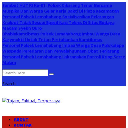
Sambut HUT RI Ke-81, Polsek Cikarang Timur Bersama
Muspika Dan Warga Gelar Kerja Bakti Di Plaza Kecamatan
Personel Polsek Lemahabang Sosialisasikan Pelarangan
Knalpot Tidak Sesuai Spesifikasi Teknis Di Situs Budaya
Makam Syekh Quro
Bhabinkamtibmas Polsek Lemahabang Imbau Warga Desa
Karymukti Untuk Tetap Pertahankan Kamtibmas
Personel Polsek Lemahabang Imbau Warga Desa Pulokalapa
Waspada Peredaran Dan Penyalahgunaan Obat Terlarang
Personel Polsek Lemahabang Laksanakan Patroli Kring Serse
Malam
Search
ABOUT
KONTAK