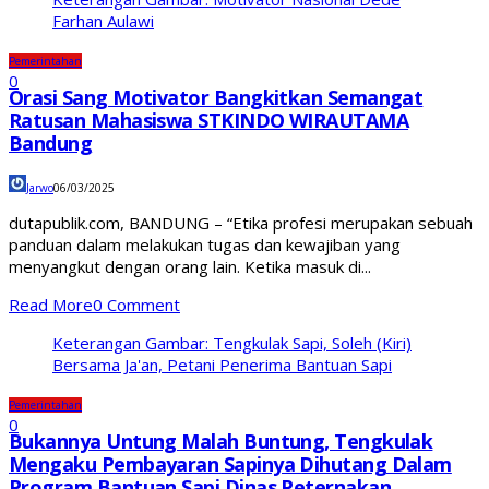
Farhan Aulawi
Pemerintahan
0
Orasi Sang Motivator Bangkitkan Semangat
Ratusan Mahasiswa STKINDO WIRAUTAMA
Bandung
Jarwo
06/03/2025
dutapublik.com, BANDUNG – “Etika profesi merupakan sebuah
panduan dalam melakukan tugas dan kewajiban yang
menyangkut dengan orang lain. Ketika masuk di...
Read More
0 Comment
Keterangan Gambar: Tengkulak Sapi, Soleh (Kiri)
Bersama Ja'an, Petani Penerima Bantuan Sapi
Pemerintahan
0
Bukannya Untung Malah Buntung, Tengkulak
Mengaku Pembayaran Sapinya Dihutang Dalam
Program Bantuan Sapi Dinas Peternakan