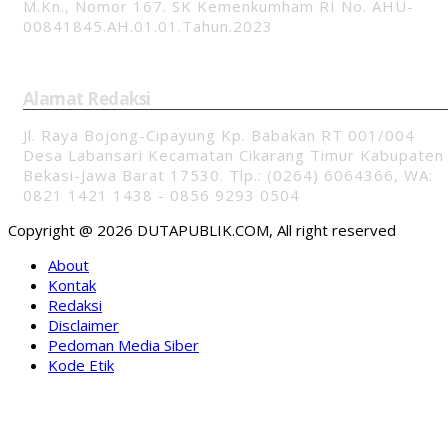
M.Kn., Nomor 167. SK Kemenkumham RI No. AHU-
00841845.AH.01.01.Tahun.2023
Alamat Redaksi
Jl. Raya Bojong-Cipayung Kp. Babakan RT 001/004
Desa Labansari Kecamatan Cikarang Timur Kabupaten
Bekasi-Jawa Barat 17530. Tlp.: (0264) 6064366, WA:
0821 1421 1438 - 0856 9293 0504
Copyright @ 2026 DUTAPUBLIK.COM, All right reserved
About
Kontak
Redaksi
Disclaimer
Pedoman Media Siber
Kode Etik