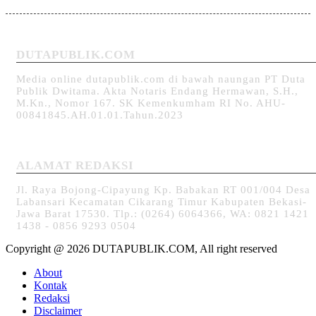
DUTAPUBLIK.COM
Media online dutapublik.com di bawah naungan PT Duta
Publik Dwitama. Akta Notaris Endang Hermawan, S.H.,
M.Kn., Nomor 167. SK Kemenkumham RI No. AHU-
00841845.AH.01.01.Tahun.2023
ALAMAT REDAKSI
Jl. Raya Bojong-Cipayung Kp. Babakan RT 001/004 Desa
Labansari Kecamatan Cikarang Timur Kabupaten Bekasi-
Jawa Barat 17530. Tlp.: (0264) 6064366, WA: 0821 1421
1438 - 0856 9293 0504
Copyright @ 2026 DUTAPUBLIK.COM, All right reserved
About
Kontak
Redaksi
Disclaimer