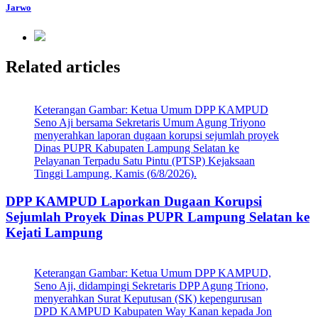
Jarwo
Related articles
Keterangan Gambar: Ketua Umum DPP KAMPUD
Seno Aji bersama Sekretaris Umum Agung Triyono
menyerahkan laporan dugaan korupsi sejumlah proyek
Dinas PUPR Kabupaten Lampung Selatan ke
Pelayanan Terpadu Satu Pintu (PTSP) Kejaksaan
Tinggi Lampung, Kamis (6/8/2026).
DPP KAMPUD Laporkan Dugaan Korupsi
Sejumlah Proyek Dinas PUPR Lampung Selatan ke
Kejati Lampung
Keterangan Gambar: Ketua Umum DPP KAMPUD,
Seno Aji, didampingi Sekretaris DPP Agung Triono,
menyerahkan Surat Keputusan (SK) kepengurusan
DPD KAMPUD Kabupaten Way Kanan kepada Jon