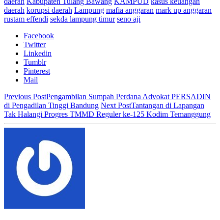
daerah
Kabupaten Tulang Bawang
KAMPUD
kasus keuangan
daerah
korupsi daerah
Lampung
mafia anggaran
mark up anggaran
rustam effendi
sekda lampung timur
seno aji
Facebook
Twitter
Linkedin
Tumblr
Pinterest
Mail
Previous Post
Pengambilan Sumpah Perdana Advokat PERSADIN
di Pengadilan Tinggi Bandung
Next Post
Tantangan di Lapangan
Tak Halangi Progres TMMD Reguler ke-125 Kodim Temanggung