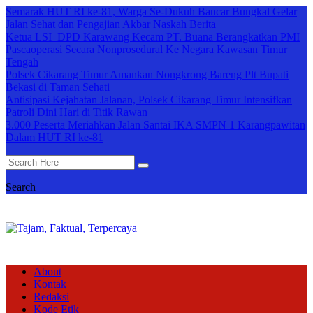
Semarak HUT RI ke-81, Warga Se-Dukuh Bancar Bungkal Gelar
Jalan Sehat dan Pengajian Akbar Naskah Berita
Ketua LSI DPD Karawang Kecam PT. Buana Berangkatkan PMI
Pascaoperasi Secara Nonprosedural Ke Negara Kawasan Timur
Tengah
Polsek Cikarang Timur Amankan Nongkrong Bareng Plt Bupati
Bekasi di Taman Sehati
Antisipasi Kejahatan Jalanan, Polsek Cikarang Timur Intensifkan
Patroli Dini Hari di Titik Rawan
3.000 Peserta Meriahkan Jalan Santai IKA SMPN 1 Karangpawitan
Dalam HUT RI ke-81
Search
About
Kontak
Redaksi
Kode Etik