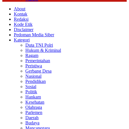
About
Kontak
Redaksi
Kode Etik
Disclaimer
Pedoman Media Siber
Kategori
Duta TNI Polri
Hukum & Kriminal
Ragam
Pemerintahan
Peristiwa
Gerbang Desa
Nasional
Pendidikan
Sosial
Politik
Hankam
Kesehatan
Olahraga
Parlemen
Daerah
Budaya
Mancanegara