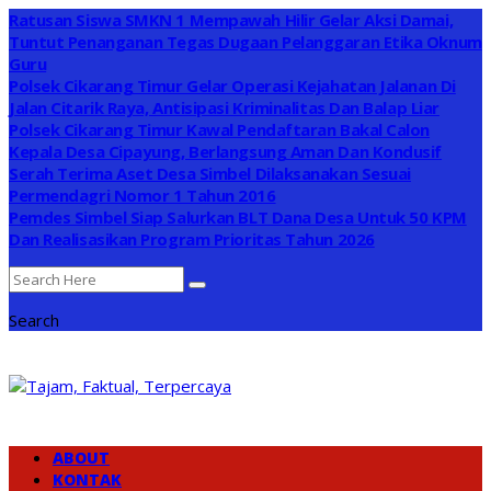
Ratusan Siswa SMKN 1 Mempawah Hilir Gelar Aksi Damai,
Tuntut Penanganan Tegas Dugaan Pelanggaran Etika Oknum
Guru
Polsek Cikarang Timur Gelar Operasi Kejahatan Jalanan Di
Jalan Citarik Raya, Antisipasi Kriminalitas Dan Balap Liar
Polsek Cikarang Timur Kawal Pendaftaran Bakal Calon
Kepala Desa Cipayung, Berlangsung Aman Dan Kondusif
Serah Terima Aset Desa Simbel Dilaksanakan Sesuai
Permendagri Nomor 1 Tahun 2016
Pemdes Simbel Siap Salurkan BLT Dana Desa Untuk 50 KPM
Dan Realisasikan Program Prioritas Tahun 2026
Search
ABOUT
KONTAK