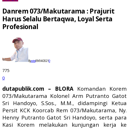
Danrem 073/Makutarama : Prajurit
Harus Selalu Bertaqwa, Loyal Serta
Profesional
By
wira
09/04/2021
0
775
0
dutapublik.com – BLORA
Komandan Korem
073/Makutarama Kolonel Arm Putranto Gatot
Sri Handoyo, S.Sos., M.M., didampingi Ketua
Persit KCK Koorcab Rem 073/Makutarama, Ny.
Henny Putranto Gatot Sri Handoyo, serta para
Kasi Korem melakukan kunjungan kerja ke