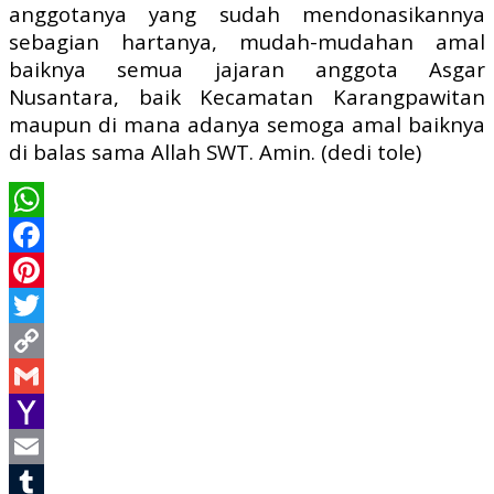
anggotanya yang sudah mendonasikannya
sebagian hartanya, mudah-mudahan amal
baiknya semua jajaran anggota Asgar
Nusantara, baik Kecamatan Karangpawitan
maupun di mana adanya semoga amal baiknya
di balas sama Allah SWT. Amin. (dedi tole)
WhatsApp
Facebook
Pinterest
Twitter
Copy
Link
Gmail
Yahoo
Mail
Email