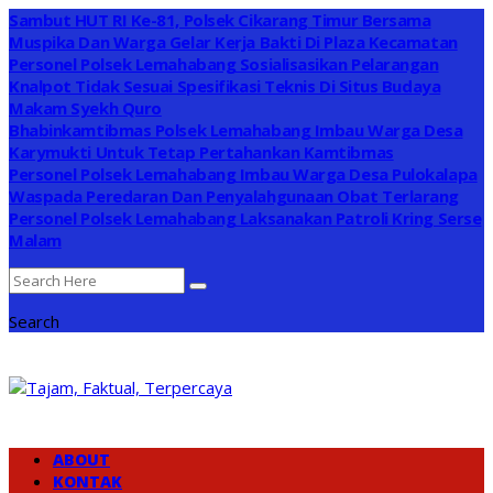
Sambut HUT RI Ke-81, Polsek Cikarang Timur Bersama
Muspika Dan Warga Gelar Kerja Bakti Di Plaza Kecamatan
Personel Polsek Lemahabang Sosialisasikan Pelarangan
Knalpot Tidak Sesuai Spesifikasi Teknis Di Situs Budaya
Makam Syekh Quro
Bhabinkamtibmas Polsek Lemahabang Imbau Warga Desa
Karymukti Untuk Tetap Pertahankan Kamtibmas
Personel Polsek Lemahabang Imbau Warga Desa Pulokalapa
Waspada Peredaran Dan Penyalahgunaan Obat Terlarang
Personel Polsek Lemahabang Laksanakan Patroli Kring Serse
Malam
Search
ABOUT
KONTAK