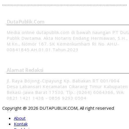
DutaPublik.com
Media online dutapublik.com di bawah naungan PT Dut
Publik Dwitama. Akta Notaris Endang Hermawan, S.H.,
M.Kn., Nomor 167. SK Kemenkumham RI No. AHU-
00841845.AH.01.01.Tahun.2023
Alamat Redaksi
Jl. Raya Bojong-Cipayung Kp. Babakan RT 001/004
Desa Labansari Kecamatan Cikarang Timur Kabupaten
Bekasi-Jawa Barat 17530. Tlp.: (0264) 6064366, WA:
0821 1421 1438 - 0856 9293 0504
Copyright @ 2026 DUTAPUBLIK.COM, All right reserved
About
Kontak