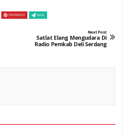
il
PINTEREST
MAIL
Next Post
Satlat Elang Mengudara Di
Radio Pemkab Deli Serdang
Keterangan Gambar: Brigpol Restu Khoerul Akbar, Saat Kegiatan