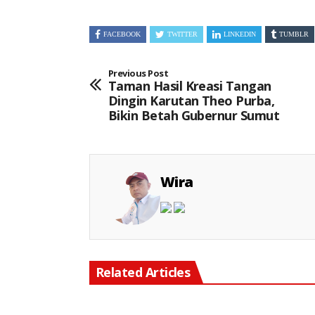
Link
Ma
FACEBOOK
TWITTER
LINKEDIN
TUMBLR
Previous Post
Taman Hasil Kreasi Tangan
Dingin Karutan Theo Purba,
Bikin Betah Gubernur Sumut
Wira
Related Articles
Keterangan Gambar: Personel Polsek Cikarang Timur bersama TNI, Satpol PP, dan unsur Muspika melaksanakan kerja bakti membersihkan Lapangan Plaza Kecamatan Cikarang Timur, Desa Jatibaru, Kamis (06/08/2026), dalam rangka menyambut HUT ke-81 Kemerdekaan Republik Indonesia.
Keterangan Gambar: Brigpol Jerico Pasaribu, S.H., M.H., Saat Kegiatan