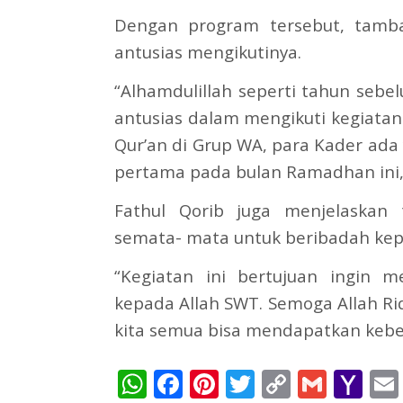
Dengan program tersebut, tamba
antusias mengikutinya.
“Alhamdulillah seperti tahun seb
antusias dalam mengikuti kegiatan i
Qur’an di Grup WA, para Kader ada
pertama pada bulan Ramadhan ini,
Fathul Qorib juga menjelaskan 
semata- mata untuk beribadah kep
“Kegiatan ini bertujuan ingin 
kepada Allah SWT. Semoga Allah R
kita semua bisa mendapatkan keber
WhatsApp
Facebook
Pinterest
Twitter
Copy
Gmai
Ya