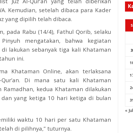
t Juz Al-Qur’an yang telah diberikan
K
WA. Kemudian, setelah dibaca para Kader
yang dipilih telah dibaca.
S
 pada Rabu (14/4), Fathul Qorib, selaku
Pinyuh mengatakan, bahwa kegiatan
 di lakukan sebanyak tiga kali Khataman
3
ahun ini.
1
ama Khataman Online, akan terlaksana
1
-Qur’an. Di mana satu kali Khataman
2
an Ramadhan, kedua Khataman dilakukan
dan yang ketiga 10 hari ketiga di bulan
3
« Ju
miliki waktu 10 hari per satu Khataman
lah di pilihnya,” tuturnya.