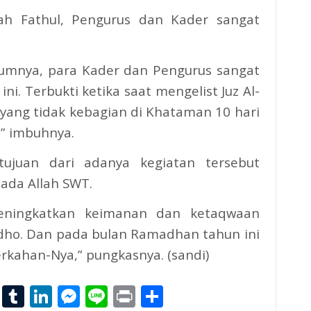
h Fathul, Pengurus dan Kader sangat
elumnya, para Kader dan Pengurus sangat
ni. Terbukti ketika saat mengelist Juz Al-
 yang tidak kebagian di Khataman 10 hari
” imbuhnya.
tujuan dari adanya kegiatan tersebut
ada Allah SWT.
meningkatkan keimanan dan ketaqwaan
idho. Dan pada bulan Ramadhan tahun ini
kahan-Nya,” pungkasnya. (sandi)
l
hoo
Email
Tumblr
LinkedIn
Messenger
Line
Print
Share