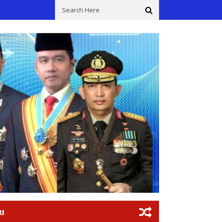
ersonel Polsek Lemahabang Sosialisasikan Pelarangan Knalpot Tidak S
I