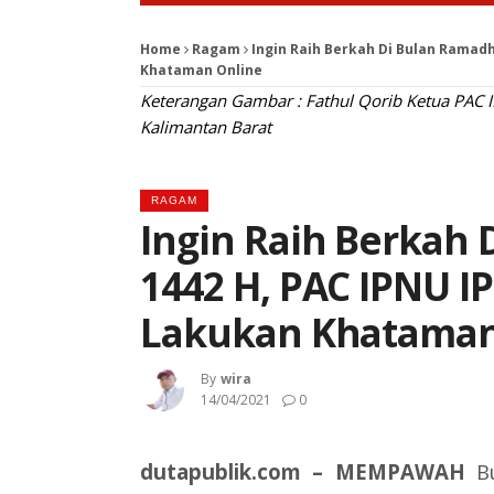
Home
Ragam
Ingin Raih Berkah Di Bulan Ramad
Khataman Online
Keterangan Gambar : Fathul Qorib Ketua PAC
Kalimantan Barat
RAGAM
Ingin Raih Berkah
1442 H, PAC IPNU I
Lakukan Khataman
By
Wira
14/04/2021
0
dutapublik.com – MEMPAWAH
Bu