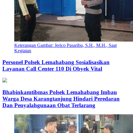
Keterangan Gambar: Jerico Pasaribu, S.H., M.H., Saat
Kegiatan
Personel Polsek Lemahabang Sosialisasikan
Layanan Call Center 110 Di Obyek Vital
Bhabinkamtibmas Polsek Lemahabang Imbau
Warga Desa Karangtanjung Hindari Peredaran
Dan Penyalahgunaan Obat Terlarang