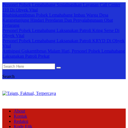
Personel Polsek Lemahabang Sosialisasikan Layanan Call Center
110 Di Obyek Vital
Bhabinkamtibmas Polsek Lemahabang Imbau Warga Desa
Karangtanjung Hindari Peredaran Dan Penyalahgunaan Obat
Terlarang
Personel Polsek Lemahabang Laksanakan Patroli Kring Serse Di
Obyek Vital
Personel Polsek Lemahabang Laksanakan Patroli KRYD Di Obyek
Vital
Antisipasi Gukamtibmas Malam Hari, Personel Polsek Lemahabang
Laksanakan Patroli Prekat
Search
About
Kontak
Redaksi
Kode Etik