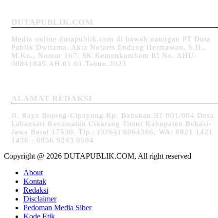
DUTAPUBLIK.COM
Media online dutapublik.com di bawah naungan PT Duta
Publik Dwitama. Akta Notaris Endang Hermawan, S.H.,
M.Kn., Nomor 167. SK Kemenkumham RI No. AHU-
00841845.AH.01.01.Tahun.2023
ALAMAT REDAKSI
Jl. Raya Bojong-Cipayung Kp. Babakan RT 001/004 Desa
Labansari Kecamatan Cikarang Timur Kabupaten Bekasi-
Jawa Barat 17530. Tlp.: (0264) 6064366, WA: 0821 1421
1438 - 0856 9293 0504
Copyright @ 2026 DUTAPUBLIK.COM, All right reserved
About
Kontak
Redaksi
Disclaimer
Pedoman Media Siber
Kode Etik