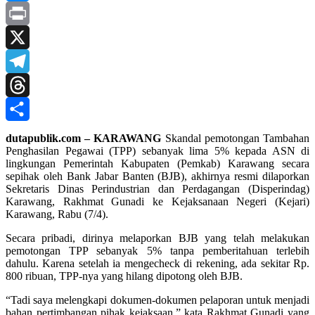
Messenger
Print
X
Telegram
Threads
Share
dutapublik.com – KARAWANG
Skandal pemotongan Tambahan
Penghasilan Pegawai (TPP) sebanyak lima 5% kepada ASN di
lingkungan Pemerintah Kabupaten (Pemkab) Karawang secara
sepihak oleh Bank Jabar Banten (BJB), akhirnya resmi dilaporkan
Sekretaris Dinas Perindustrian dan Perdagangan (Disperindag)
Karawang, Rakhmat Gunadi ke Kejaksanaan Negeri (Kejari)
Karawang, Rabu (7/4).
Secara pribadi, dirinya melaporkan BJB yang telah melakukan
pemotongan TPP sebanyak 5% tanpa pemberitahuan terlebih
dahulu. Karena setelah ia mengecheck di rekening, ada sekitar Rp.
800 ribuan, TPP-nya yang hilang dipotong oleh BJB.
“Tadi saya melengkapi dokumen-dokumen pelaporan untuk menjadi
bahan pertimbangan pihak kejaksaan,” kata Rakhmat Gunadi yang