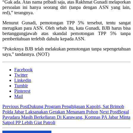
“Gak ada. Atas nama pribadi saja, atas Rakhmat Gunadi melaporkan
persoalan ini hanya seorang diri (tanpa dengan ASN yang lain,
red),” terangnya.
Menurut Gunadi, pemotongan TPP 5% tersebut, tentu sangat
merugikan para ASN. Oleh sebab itu, kata Gunadi, BJB harus bisa
bertanggungjawab atas skandal pemotongan TPP 5% tanpa
pemberitahuan terlebih dahulu kepada ASN.
“Pokoknya BJB telah melakukan pemotongan tanpa sepengetahuan
saya,” tandasnya. (NOT)
Facebook
Twitter
Linkedin
Tumblr
Pinterest
Mail
Previous Post
Dukung Program Penghijauan Kapolri, Sat Brimob
Polda Jabar Laksanakan Gerakan Menanam Pohon
Next Post
Begal
Payudara Masih Berkeliaran Di Karawang, Komnas PA Jabar Minta
Satpol PP Lebih Giat Patroli