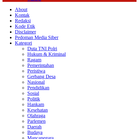
About
Kontak
Redaksi
Kode Etik
Disclaimer
Pedoman Media Siber
Kategori
Duta TNI Polri
Hukum & Kriminal
Ragam
Pemerintahan
Peristiwa
Gerbang Desa
Nasional
Pendidikan
Sosial
Politik
Hankam
Kesehatan
Olahraga
Parlemen
Daerah
Budaya
Mancanegara