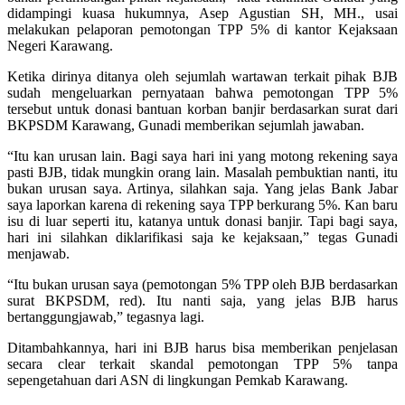
didampingi kuasa hukumnya, Asep Agustian SH, MH., usai
melakukan pelaporan pemotongan TPP 5% di kantor Kejaksaan
Negeri Karawang.
Ketika dirinya ditanya oleh sejumlah wartawan terkait pihak BJB
sudah mengeluarkan pernyataan bahwa pemotongan TPP 5%
tersebut untuk donasi bantuan korban banjir berdasarkan surat dari
BKPSDM Karawang, Gunadi memberikan sejumlah jawaban.
“Itu kan urusan lain. Bagi saya hari ini yang motong rekening saya
pasti BJB, tidak mungkin orang lain. Masalah pembuktian nanti, itu
bukan urusan saya. Artinya, silahkan saja. Yang jelas Bank Jabar
saya laporkan karena di rekening saya TPP berkurang 5%. Kan baru
isu di luar seperti itu, katanya untuk donasi banjir. Tapi bagi saya,
hari ini silahkan diklarifikasi saja ke kejaksaan,” tegas Gunadi
menjawab.
“Itu bukan urusan saya (pemotongan 5% TPP oleh BJB berdasarkan
surat BKPSDM, red). Itu nanti saja, yang jelas BJB harus
bertanggungjawab,” tegasnya lagi.
Ditambahkannya, hari ini BJB harus bisa memberikan penjelasan
secara clear terkait skandal pemotongan TPP 5% tanpa
sepengetahuan dari ASN di lingkungan Pemkab Karawang.