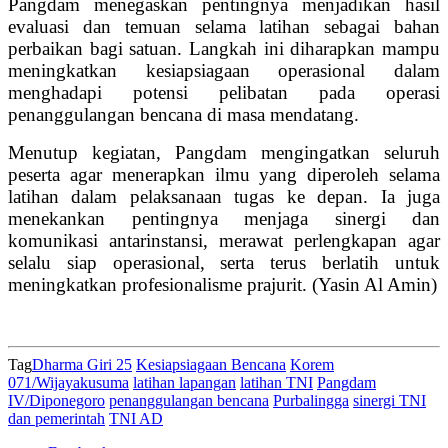
Pangdam menegaskan pentingnya menjadikan hasil
evaluasi dan temuan selama latihan sebagai bahan
perbaikan bagi satuan. Langkah ini diharapkan mampu
meningkatkan kesiapsiagaan operasional dalam
menghadapi potensi pelibatan pada operasi
penanggulangan bencana di masa mendatang.
Menutup kegiatan, Pangdam mengingatkan seluruh
peserta agar menerapkan ilmu yang diperoleh selama
latihan dalam pelaksanaan tugas ke depan. Ia juga
menekankan pentingnya menjaga sinergi dan
komunikasi antarinstansi, merawat perlengkapan agar
selalu siap operasional, serta terus berlatih untuk
meningkatkan profesionalisme prajurit. (Yasin Al Amin)
Tag
Dharma Giri 25
Kesiapsiagaan Bencana
Korem
071/Wijayakusuma
latihan lapangan
latihan TNI
Pangdam
IV/Diponegoro
penanggulangan bencana
Purbalingga
sinergi TNI
dan pemerintah
TNI AD