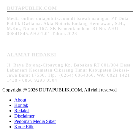
DUTAPUBLIK.COM
Media online dutapublik.com di bawah naungan PT Duta
Publik Dwitama. Akta Notaris Endang Hermawan, S.H.,
M.Kn., Nomor 167. SK Kemenkumham RI No. AHU-
00841845.AH.01.01.Tahun.2023
ALAMAT REDAKSI
Jl. Raya Bojong-Cipayung Kp. Babakan RT 001/004 Desa
Labansari Kecamatan Cikarang Timur Kabupaten Bekasi-
Jawa Barat 17530. Tlp.: (0264) 6064366, WA: 0821 1421
1438 - 0856 9293 0504
Copyright @ 2026 DUTAPUBLIK.COM, All right reserved
About
Kontak
Redaksi
Disclaimer
Pedoman Media Siber
Kode Etik