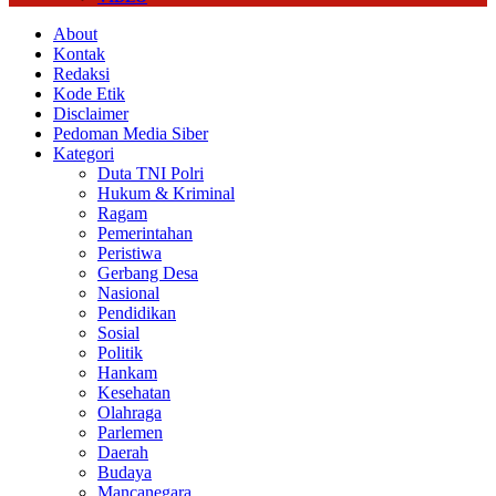
About
Kontak
Redaksi
Kode Etik
Disclaimer
Pedoman Media Siber
Kategori
Duta TNI Polri
Hukum & Kriminal
Ragam
Pemerintahan
Peristiwa
Gerbang Desa
Nasional
Pendidikan
Sosial
Politik
Hankam
Kesehatan
Olahraga
Parlemen
Daerah
Budaya
Mancanegara