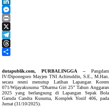
Tumblr
LinkedIn
Messenger
Print
X
Telegram
Threads
Share
dutapublik.com, PURBALINGGA –
Pangdam
IV/Diponegoro Mayjen TNI Achiruddin, S.E., M.Han.
secara resmi menutup Latihan Lapangan Korem
071/Wijayakusuma “Dharma Giri 25” Tahun Anggaran
2025 yang berlangsung di Lapangan Sepak Bola
Garuda Candra Kusuma, Komplek Yonif 406, pada
Jumat (31/10/2025).