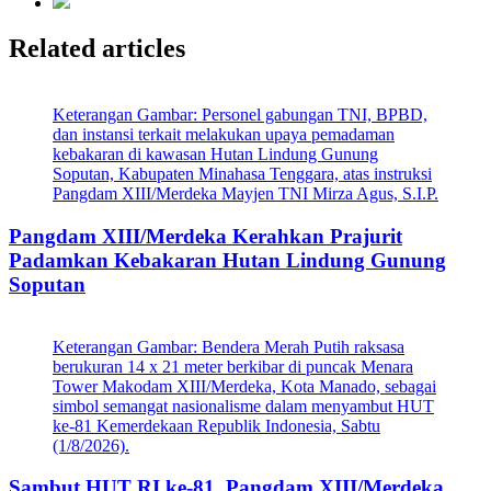
Related articles
Keterangan Gambar: Personel gabungan TNI, BPBD,
dan instansi terkait melakukan upaya pemadaman
kebakaran di kawasan Hutan Lindung Gunung
Soputan, Kabupaten Minahasa Tenggara, atas instruksi
Pangdam XIII/Merdeka Mayjen TNI Mirza Agus, S.I.P.
Pangdam XIII/Merdeka Kerahkan Prajurit
Padamkan Kebakaran Hutan Lindung Gunung
Soputan
Keterangan Gambar: Bendera Merah Putih raksasa
berukuran 14 x 21 meter berkibar di puncak Menara
Tower Makodam XIII/Merdeka, Kota Manado, sebagai
simbol semangat nasionalisme dalam menyambut HUT
ke-81 Kemerdekaan Republik Indonesia, Sabtu
(1/8/2026).
Sambut HUT RI ke-81, Pangdam XIII/Merdeka