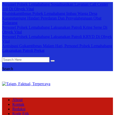
Personel Polsek Lemahabang Sosialisasikan Layanan Call Center
110 Di Obyek Vital
Bhabinkamtibmas Polsek Lemahabang Imbau Warga Desa
Karangtanjung Hindari Peredaran Dan Penyalahgunaan Obat
Terlarang
Personel Polsek Lemahabang Laksanakan Patroli Kring Serse Di
Obyek Vital
Personel Polsek Lemahabang Laksanakan Patroli KRYD Di Obyek
Vital
Antisipasi Gukamtibmas Malam Hari, Personel Polsek Lemahabang
Laksanakan Patroli Prekat
Search
About
Kontak
Redaksi
Kode Etik