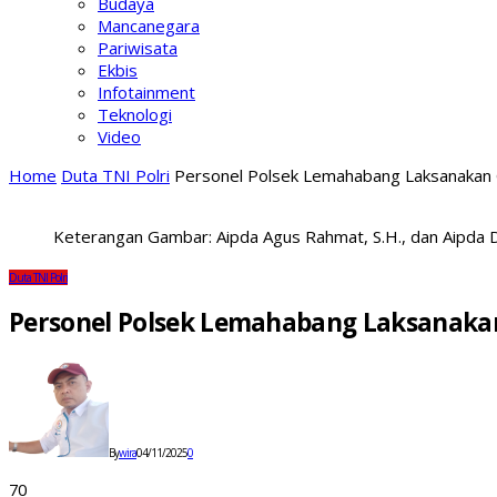
Budaya
Mancanegara
Pariwisata
Ekbis
Infotainment
Teknologi
Video
Home
Duta TNI Polri
Personel Polsek Lemahabang Laksanakan G
Keterangan Gambar: Aipda Agus Rahmat, S.H., dan Aipda Di
Duta TNI Polri
Personel Polsek Lemahabang Laksanakan
By
wira
04/11/2025
0
70