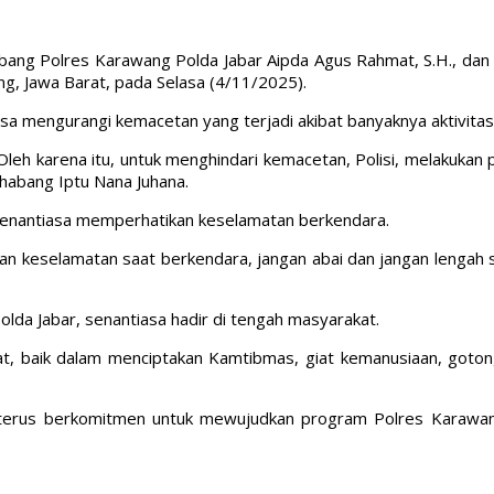
ng Polres Karawang Polda Jabar Aipda Agus Rahmat, S.H., dan Aip
 Jawa Barat, pada Selasa (4/11/2025).
bisa mengurangi kemacetan yang terjadi akibat banyaknya aktivita
n. Oleh karena itu, untuk menghindari kemacetan, Polisi, melakukan
mahabang Iptu Nana Juhana.
r senantiasa memperhatikan keselamatan berkendara.
pan keselamatan saat berkendara, jangan abai dan jangan lengah 
da Jabar, senantiasa hadir di tengah masyarakat.
, baik dalam menciptakan Kamtibmas, giat kemanusiaan, gotong ro
terus berkomitmen untuk mewujudkan program Polres Karawang C