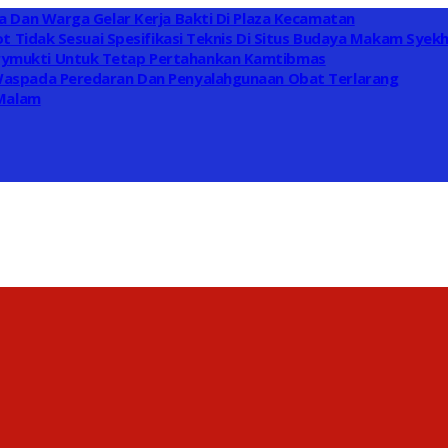
 Dan Warga Gelar Kerja Bakti Di Plaza Kecamatan
t Tidak Sesuai Spesifikasi Teknis Di Situs Budaya Makam Syek
ymukti Untuk Tetap Pertahankan Kamtibmas
Waspada Peredaran Dan Penyalahgunaan Obat Terlarang
 Malam