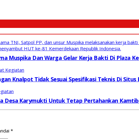
ama TNI, Satpol PP, dan unsur Muspika melaksanakan kerja bak
a menyambut HUT ke-81 Kemerdekaan Republik Indonesia.
ma Muspika Dan Warga Gelar Kerja Bakti Di Plaza 
aat Kegiatan
gan Knalpot Tidak Sesuai Spesifikasi Teknis Di Sit
egiatan
a Desa Karymukti Untuk Tetap Pertahankan Kamti
andai
*