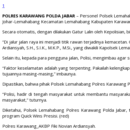
1
POLRES KARAWANG POLDA JABAR
– Personel Polsek Lemahaba
Johar-Lemahabang Kecamatan Lemahabang Kabupaten Karawang,
Secara otomatis, dengan dilakukan Gatur Lalin oleh Kepolisian, 
“Di jalur jalan raya ini menjadi titik rawan terjadinya kemaceta
Ardiansyah, S.H., S.I.K., M.K.P., M.Si., yang diwakili Kapolsek Le
Selain itu, kepada para pengguna jalan, Polisi, mengimbau aga
“Faktor keselamatan adalah yang terpenting. Pakailah kelengka
tujuannya masing-masing,” imbaunya.
Dipastikan, bahwa pihak Polsek Lemahabang Polres Karawang Pol
“Polisi, hadir di tengah masyarakat untuk membantu masyarakat
masyarakat,” tuturnya.
Diketahui, Polsek Lemahabang Polres Karawang Polda Jabar, 
program Quick Wins Presisi. (red)
Polres Karawang_AKBP Fiki Novian Ardiansyah.