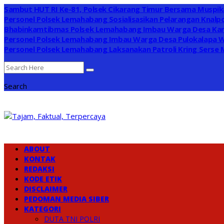
Sambut HUT RI Ke-81, Polsek Cikarang Timur Bersama Muspika
Personel Polsek Lemahabang Sosialisasikan Pelarangan Knalpo
Bhabinkamtibmas Polsek Lemahabang Imbau Warga Desa Kar
Personel Polsek Lemahabang Imbau Warga Desa Pulokalapa 
Personel Polsek Lemahabang Laksanakan Patroli Kring Serse
Search
ABOUT
KONTAK
REDAKSI
KODE ETIK
DISCLAIMER
PEDOMAN MEDIA SIBER
KATEGORI
DUTA TNI POLRI