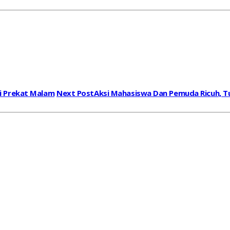
i Prekat Malam
Next Post
Aksi Mahasiswa Dan Pemuda Ricuh, T