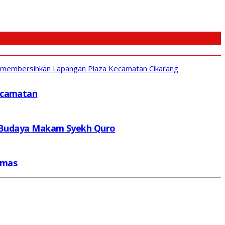
ti membersihkan Lapangan Plaza Kecamatan Cikarang
Kecamatan
us Budaya Makam Syekh Quro
bmas