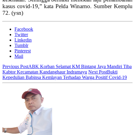
kasus covid-19,” kata Pelda Winarno. Sumber Kemplu
72. (ysn)
Facebook
Twitter
Linkedin
Tumblr
Pinterest
Mail
Previous Post
ABK Korban Selamat KM Bintang Jaya Mandiri Tiba
Kabtor Kecamatan Kandanghaur Indramayu
Next Post
Bukti
Kepedulian Babinsa Kemlayan Terhadap Warga Positif Covid-19