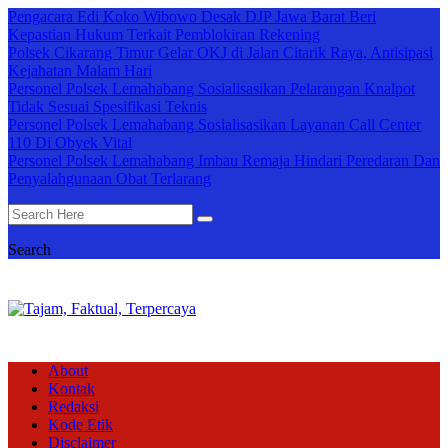
Pengacara Edi Koko Wibowo Desak DJP Jawa Barat Beri
Kepastian Hukum Terkait Pemblokiran Rekening
Polsek Cikarang Timur Gelar OKJ di Jalan Citarik Raya, Antisipasi
Kejahatan Malam Hari
Personel Polsek Lemahabang Sosialisasikan Pelarangan Knalpot
Tidak Sesuai Spesifikasi Teknis
Personel Polsek Lemahabang Sosialisasikan Layanan Call Center
110 Di Obyek Vital
Personel Polsek Lemahabang Imbau Remaja Hindari Peredaran Dan
Penyalahgunaan Obat Terlarang
Search
About
Kontak
Redaksi
Kode Etik
Disclaimer