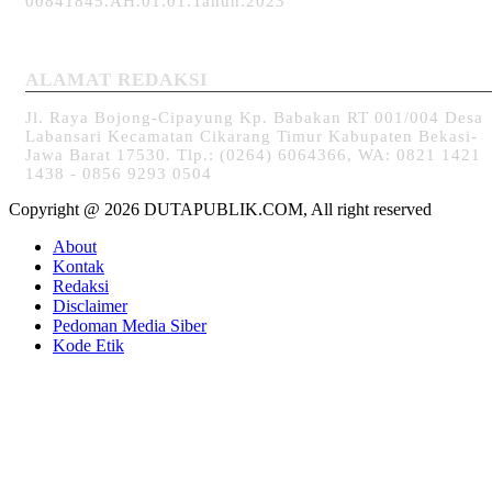
00841845.AH.01.01.Tahun.2023
ALAMAT REDAKSI
Jl. Raya Bojong-Cipayung Kp. Babakan RT 001/004 Desa
Labansari Kecamatan Cikarang Timur Kabupaten Bekasi-
Jawa Barat 17530. Tlp.: (0264) 6064366, WA: 0821 1421
1438 - 0856 9293 0504
Copyright @ 2026 DUTAPUBLIK.COM, All right reserved
About
Kontak
Redaksi
Disclaimer
Pedoman Media Siber
Kode Etik