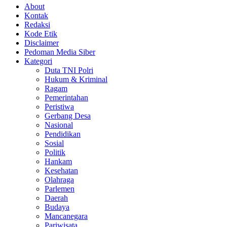
About
Kontak
Redaksi
Kode Etik
Disclaimer
Pedoman Media Siber
Kategori
Duta TNI Polri
Hukum & Kriminal
Ragam
Pemerintahan
Peristiwa
Gerbang Desa
Nasional
Pendidikan
Sosial
Politik
Hankam
Kesehatan
Olahraga
Parlemen
Daerah
Budaya
Mancanegara
Pariwisata