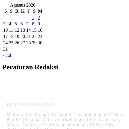
Agustus 2026
S
S
R
K
J
S
M
1
2
3
4
5
6
7
8
9
10
11
12
13
14
15
16
17
18
19
20
21
22
23
24
25
26
27
28
29
30
31
« Jul
Peraturan Redaksi
DUTAPUBLIK.COM
Media online dutapublik.com di bawah naungan PT Duta
Publik Dwitama. Akta Notaris Endang Hermawan, S.H.,
M.Kn., Nomor 167. SK Kemenkumham RI No. AHU-