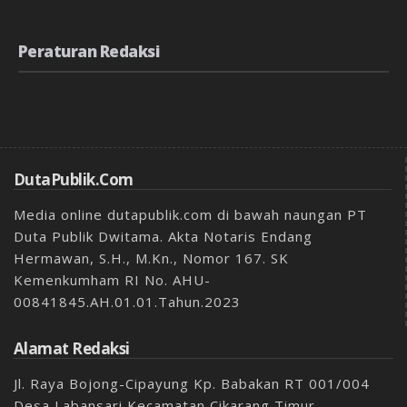
Peraturan Redaksi
DutaPublik.com
Media online dutapublik.com di bawah naungan PT
Duta Publik Dwitama. Akta Notaris Endang
Hermawan, S.H., M.Kn., Nomor 167. SK
Kemenkumham RI No. AHU-
00841845.AH.01.01.Tahun.2023
Alamat Redaksi
Jl. Raya Bojong-Cipayung Kp. Babakan RT 001/004
Desa Labansari Kecamatan Cikarang Timur