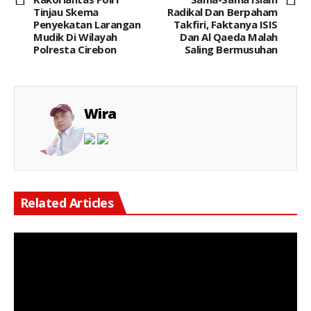
Tinjau Skema
Radikal Dan Berpaham
Penyekatan Larangan
Takfiri, Faktanya ISIS
Mudik Di Wilayah
Dan Al Qaeda Malah
Polresta Cirebon
Saling Bermusuhan
Wira
Related Articles
Keterangan Gambar: Ratusan siswa SMKN 1 Mempawah Hilir, Kabupaten Mempawah, Kalimantan Barat, menggelar aksi damai di halaman sekolah pada Rabu (5/8/2026).