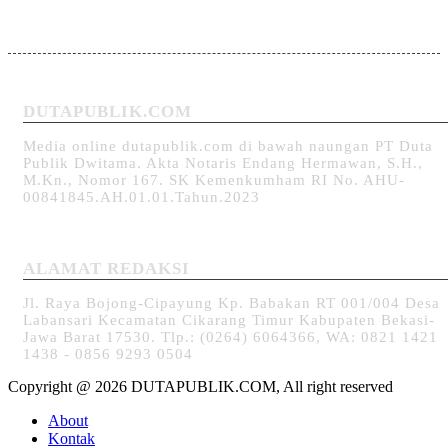
DUTAPUBLIK.COM
Media online dutapublik.com di bawah naungan PT Duta
Publik Dwitama. Akta Notaris Endang Hermawan, S.H.,
M.Kn., Nomor 167. SK Kemenkumham RI No. AHU-
00841845.AH.01.01.Tahun.2023
ALAMAT REDAKSI
Jl. Raya Bojong-Cipayung Kp. Babakan RT 001/004 Desa
Labansari Kecamatan Cikarang Timur Kabupaten Bekasi-
Jawa Barat 17530. Tlp.: (0264) 6064366, WA: 0821 1421
1438 - 0856 9293 0504
Copyright @ 2026 DUTAPUBLIK.COM, All right reserved
About
Kontak