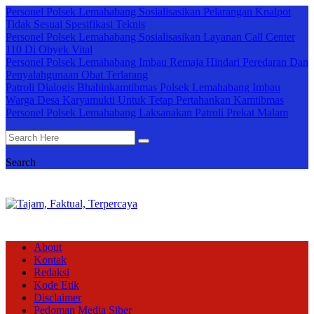
Personel Polsek Lemahabang Sosialisasikan Pelarangan Knalpot
Tidak Sesuai Spesifikasi Teknis
Personel Polsek Lemahabang Sosialisasikan Layanan Call Center
110 Di Obyek Vital
Personel Polsek Lemahabang Imbau Remaja Hindari Peredaran Dan
Penyalahgunaan Obat Terlarang
Patroli Dialogis Bhabinkamtibmas Polsek Lemahabang Imbau
Warga Desa Karyamukti Untuk Tetap Pertahankan Kamtibmas
Personel Polsek Lemahabang Laksanakan Patroli Prekat Malam
Search
About
Kontak
Redaksi
Kode Etik
Disclaimer
Pedoman Media Siber