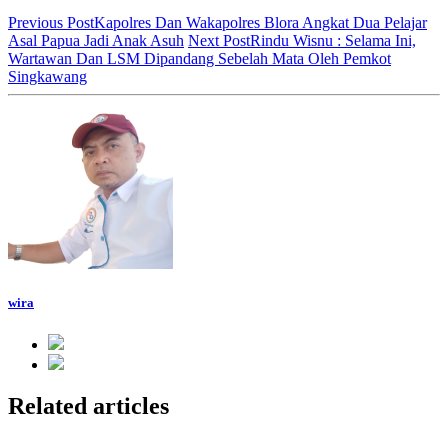
Previous Post
Kapolres Dan Wakapolres Blora Angkat Dua Pelajar
Asal Papua Jadi Anak Asuh
Next Post
Rindu Wisnu : Selama Ini,
Wartawan Dan LSM Dipandang Sebelah Mata Oleh Pemkot
Singkawang
wira
Related articles