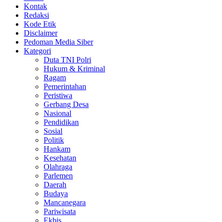
Kontak
Redaksi
Kode Etik
Disclaimer
Pedoman Media Siber
Kategori
Duta TNI Polri
Hukum & Kriminal
Ragam
Pemerintahan
Peristiwa
Gerbang Desa
Nasional
Pendidikan
Sosial
Politik
Hankam
Kesehatan
Olahraga
Parlemen
Daerah
Budaya
Mancanegara
Pariwisata
Ekbis