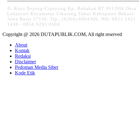
Jl. Raya Bojong-Cipayung Kp. Babakan RT 001/004 Desa
Labansari Kecamatan Cikarang Timur Kabupaten Bekasi-
Jawa Barat 17530. Tlp.: (0264) 6064366, WA: 0821 1421
1438 - 0856 9293 0504
Copyright @ 2026 DUTAPUBLIK.COM, All right reserved
About
Kontak
Redaksi
Disclaimer
Pedoman Media Siber
Kode Etik