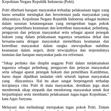
Kepolisian Negara Republik Indonesia (Polri).
Polri dibebani harapan masyarakat terhadap pelaksanaan tugas yang
harus semakin meningkat dan berorientasi pada masyarakat yang
dilayaninya. Kepolisian Negara Republik Indonesia sebagai institusi
dalam susunan ketatanegaraan yang mengemban tugas pokok
sebagai pemelihara keamanan dan ketertiban masyarakat, pelindung,
pengayom dan pelayan masyarakat serta sebagai aparat penegak
hukum yang dalam pelaksanaan tugasnya senantiasa dekat dan
bersama-sama dengan masyarakat memelihara keamanan dan
ketertiban masyarakat dalam rangka mewujudkan stabilitas
keamanan dalam negeri, demi terwujudnya dan terpenuhinya
tuntutan dan harapan masyarakat pada era reformasi.
“Sikap perilaku dan disiplin anggota Polri dalam melaksanakan
tugasnya sebagai pelindung, pengayom dan pelayan masyarakat
serta sebagai aparat penegak hukum dan pemelihara Kamtibmas,
harus dapat dijadikan tauladan oleh seluruh lapisan masyarakat
yang dilayaninya. Hal itu akan sangat berpengaruh terhadap
terciptanya citra Polri di mata masyarakat, demikian juga akan
membentuk sikap simpatik dan mendorong masyarakat untuk ikut
berpartisipasi serta membantu pelaksanaan tugas-tugas Kepolisian,”
kata Agus Suryana.
Melayani dan melindungi merupakan tugas pokok Polri. Dalam