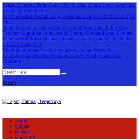
Polsek Cikarang Timur Gelar OKJ di Jalan Citarik Lama, Antisipasi
Kejahatan Malam Hari
Personel Polsek Lemahabang Laksanakan Patroli KRYD Di Obyek
Vital
Petani Kabupaten Bekasi Kini Bisa Beli Solar Subsidi di SPBU
Terdekat, Gapoktan Ganda Mukti Sambut Dengan Riang Gembira
Personel Polsek Lemahabang Sosialisasikan Layanan Call Center
110 Di Obyek Vital
Bhabinkamtibmas Polsek Lemahabang Imbau Warga Desa
Karangtanjung Hindari Peredaran Dan Penyalahgunaan Obat
Terlarang
Search
About
Kontak
Redaksi
Kode Etik