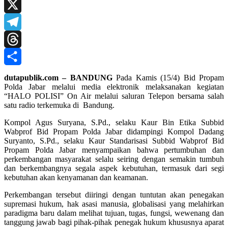
Print
X
Telegram
Threads
Share
dutapublik.com – BANDUNG
Pada Kamis (15/4) Bid Propam
Polda Jabar melalui media elektronik melaksanakan kegiatan
“HALO POLISI” On Air melalui saluran Telepon bersama salah
satu radio terkemuka di Bandung.
Kompol Agus Suryana, S.Pd., selaku Kaur Bin Etika Subbid
Wabprof Bid Propam Polda Jabar didampingi Kompol Dadang
Suryanto, S.Pd., selaku Kaur Standarisasi Subbid Wabprof Bid
Propam Polda Jabar menyampaikan bahwa pertumbuhan dan
perkembangan masyarakat selalu seiring dengan semakin tumbuh
dan berkembangnya segala aspek kebutuhan, termasuk dari segi
kebutuhan akan kenyamanan dan keamanan.
Perkembangan tersebut diiringi dengan tuntutan akan penegakan
supremasi hukum, hak asasi manusia, globalisasi yang melahirkan
paradigma baru dalam melihat tujuan, tugas, fungsi, wewenang dan
tanggung jawab bagi pihak-pihak penegak hukum khususnya aparat