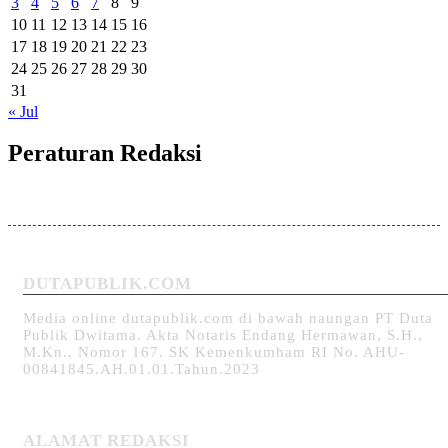
3
4
5
6
7
8
9
10
11
12
13
14
15
16
17
18
19
20
21
22
23
24
25
26
27
28
29
30
31
« Jul
Peraturan Redaksi
DUTAPUBLIK.COM
Media online dutapublik.com di bawah naungan PT Duta
Publik Dwitama. Akta Notaris Endang Hermawan, S.H.,
M.Kn., Nomor 167. SK Kemenkumham RI No. AHU-
00841845.AH.01.01.Tahun.2023
ALAMAT REDAKSI