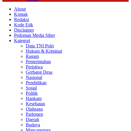
About
Kontak
Redaksi
Kode Etik
Disclaimer
Pedoman Media Siber
Kategori
Duta TNI Polri
Hukum & Kriminal
Ragam
Pemerintahan
Peristiwa
Gerbang Desa
Nasional
Pendidikan
Sosial
Politik
Hankam
Kesehatan
Olahraga
Parlemen
Daerah
Budaya
Mancanegara