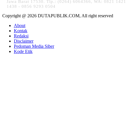
Jawa Barat 17530. Tlp.: (0264) 6064366, WA: 0821 1421
1438 - 0856 9293 0504
Copyright @ 2026 DUTAPUBLIK.COM, All right reserved
About
Kontak
Redaksi
Disclaimer
Pedoman Media Siber
Kode Etik