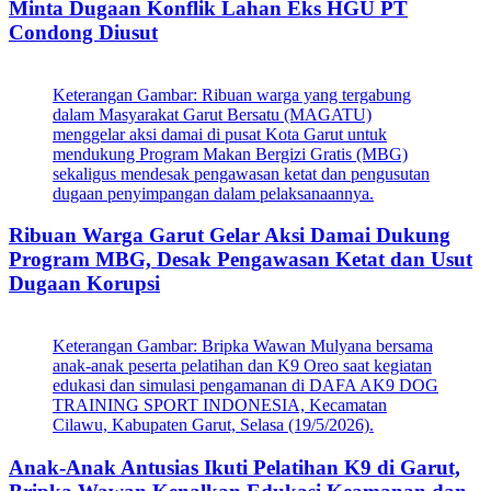
Minta Dugaan Konflik Lahan Eks HGU PT
Condong Diusut
Keterangan Gambar: Ribuan warga yang tergabung
dalam Masyarakat Garut Bersatu (MAGATU)
menggelar aksi damai di pusat Kota Garut untuk
mendukung Program Makan Bergizi Gratis (MBG)
sekaligus mendesak pengawasan ketat dan pengusutan
dugaan penyimpangan dalam pelaksanaannya.
Ribuan Warga Garut Gelar Aksi Damai Dukung
Program MBG, Desak Pengawasan Ketat dan Usut
Dugaan Korupsi
Keterangan Gambar: Bripka Wawan Mulyana bersama
anak-anak peserta pelatihan dan K9 Oreo saat kegiatan
edukasi dan simulasi pengamanan di DAFA AK9 DOG
TRAINING SPORT INDONESIA, Kecamatan
Cilawu, Kabupaten Garut, Selasa (19/5/2026).
Anak-Anak Antusias Ikuti Pelatihan K9 di Garut,