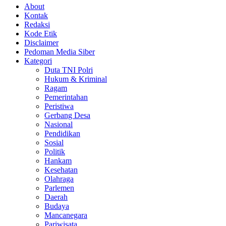
About
Kontak
Redaksi
Kode Etik
Disclaimer
Pedoman Media Siber
Kategori
Duta TNI Polri
Hukum & Kriminal
Ragam
Pemerintahan
Peristiwa
Gerbang Desa
Nasional
Pendidikan
Sosial
Politik
Hankam
Kesehatan
Olahraga
Parlemen
Daerah
Budaya
Mancanegara
Pariwisata