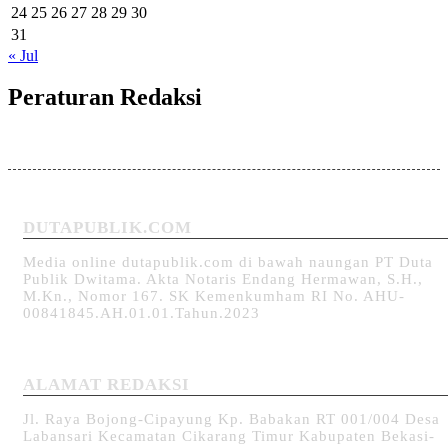
24
25
26
27
28
29
30
31
« Jul
Peraturan Redaksi
DUTAPUBLIK.COM
Media online dutapublik.com di bawah naungan PT Duta
Publik Dwitama. Akta Notaris Endang Hermawan, S.H.,
M.Kn., Nomor 167. SK Kemenkumham RI No. AHU-
00841845.AH.01.01.Tahun.2023
ALAMAT REDAKSI
Jl. Raya Bojong-Cipayung Kp. Babakan RT 001/004 Desa
Labansari Kecamatan Cikarang Timur Kabupaten Bekasi-