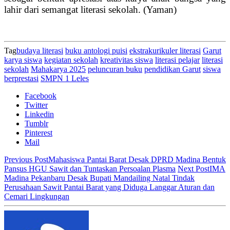
lahir dari semangat literasi sekolah. (Yaman)
Tag
budaya literasi
buku antologi puisi
ekstrakurikuler literasi
Garut
karya siswa
kegiatan sekolah
kreativitas siswa
literasi pelajar
literasi
sekolah
Mahakarya 2025
peluncuran buku
pendidikan Garut
siswa
berprestasi
SMPN 1 Leles
Facebook
Twitter
Linkedin
Tumblr
Pinterest
Mail
Previous Post
Mahasiswa Pantai Barat Desak DPRD Madina Bentuk
Pansus HGU Sawit dan Tuntaskan Persoalan Plasma
Next Post
IMA
Madina Pekanbaru Desak Bupati Mandailing Natal Tindak
Perusahaan Sawit Pantai Barat yang Diduga Langgar Aturan dan
Cemari Lingkungan