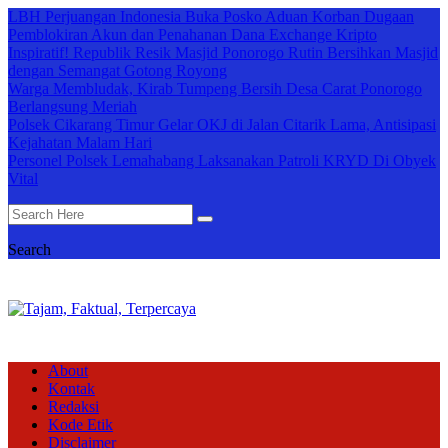
LBH Perjuangan Indonesia Buka Posko Aduan Korban Dugaan
Pemblokiran Akun dan Penahanan Dana Exchange Kripto
Inspiratif! Republik Resik Masjid Ponorogo Rutin Bersihkan Masjid
dengan Semangat Gotong Royong
Warga Membludak, Kirab Tumpeng Bersih Desa Carat Ponorogo
Berlangsung Meriah
Polsek Cikarang Timur Gelar OKJ di Jalan Citarik Lama, Antisipasi
Kejahatan Malam Hari
Personel Polsek Lemahabang Laksanakan Patroli KRYD Di Obyek
Vital
Search
About
Kontak
Redaksi
Kode Etik
Disclaimer