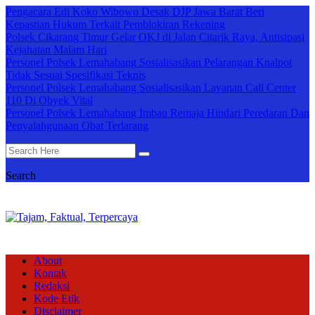
Pengacara Edi Koko Wibowo Desak DJP Jawa Barat Beri
Kepastian Hukum Terkait Pemblokiran Rekening
Polsek Cikarang Timur Gelar OKJ di Jalan Citarik Raya, Antisipasi
Kejahatan Malam Hari
Personel Polsek Lemahabang Sosialisasikan Pelarangan Knalpot
Tidak Sesuai Spesifikasi Teknis
Personel Polsek Lemahabang Sosialisasikan Layanan Call Center
110 Di Obyek Vital
Personel Polsek Lemahabang Imbau Remaja Hindari Peredaran Dan
Penyalahgunaan Obat Terlarang
Search
About
Kontak
Redaksi
Kode Etik
Disclaimer