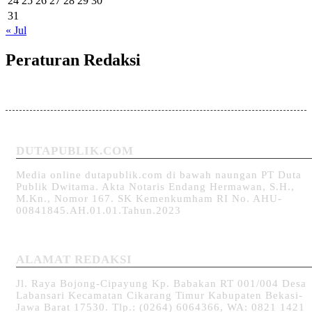
24
25
26
27
28
29
30
31
« Jul
Peraturan Redaksi
DUTAPUBLIK.COM
Media online dutapublik.com di bawah naungan PT Duta
Publik Dwitama. Akta Notaris Endang Hermawan, S.H.,
M.Kn., Nomor 167. SK Kemenkumham RI No. AHU-
00841845.AH.01.01.Tahun.2023
ALAMAT REDAKSI
Jl. Raya Bojong-Cipayung Kp. Babakan RT 001/004 Desa
Labansari Kecamatan Cikarang Timur Kabupaten Bekasi-
Jawa Barat 17530. Tlp.: (0264) 6064366, WA: 0821 1421