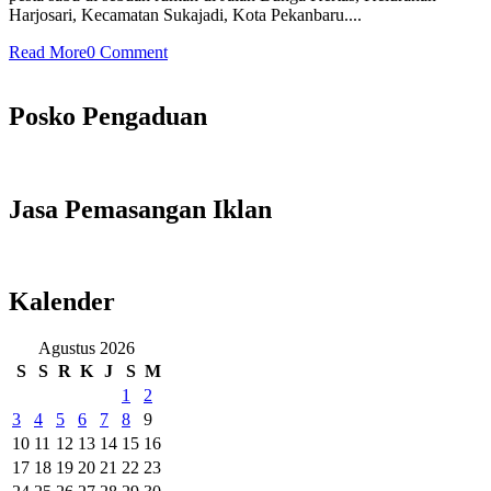
Harjosari, Kecamatan Sukajadi, Kota Pekanbaru....
Read More
0 Comment
Posko Pengaduan
Jasa Pemasangan Iklan
Kalender
Agustus 2026
S
S
R
K
J
S
M
1
2
3
4
5
6
7
8
9
10
11
12
13
14
15
16
17
18
19
20
21
22
23