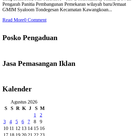
Pengarah Panitia Pembangunan Pemekaran wilayah baru/Jemaat
GMIM Syaloom Tondegesan Kecamatan Kawangkoan...
Read More
0 Comment
Posko Pengaduan
Jasa Pemasangan Iklan
Kalender
Agustus 2026
S
S
R
K
J
S
M
1
2
3
4
5
6
7
8
9
10
11
12
13
14
15
16
17
18
19
20
21
22
23