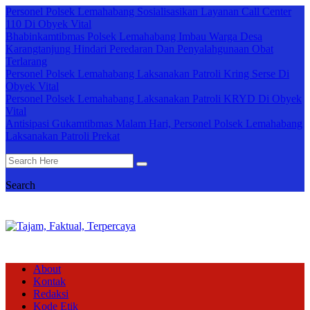
Personel Polsek Lemahabang Sosialisasikan Layanan Call Center
110 Di Obyek Vital
Bhabinkamtibmas Polsek Lemahabang Imbau Warga Desa
Karangtanjung Hindari Peredaran Dan Penyalahgunaan Obat
Terlarang
Personel Polsek Lemahabang Laksanakan Patroli Kring Serse Di
Obyek Vital
Personel Polsek Lemahabang Laksanakan Patroli KRYD Di Obyek
Vital
Antisipasi Gukamtibmas Malam Hari, Personel Polsek Lemahabang
Laksanakan Patroli Prekat
Search
About
Kontak
Redaksi
Kode Etik