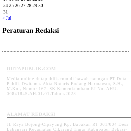
24
25
26
27
28
29
30
31
« Jul
Peraturan Redaksi
DUTAPUBLIK.COM
Media online dutapublik.com di bawah naungan PT Duta
Publik Dwitama. Akta Notaris Endang Hermawan, S.H.,
M.Kn., Nomor 167. SK Kemenkumham RI No. AHU-
00841845.AH.01.01.Tahun.2023
ALAMAT REDAKSI
Jl. Raya Bojong-Cipayung Kp. Babakan RT 001/004 Desa
Labansari Kecamatan Cikarang Timur Kabupaten Bekasi-