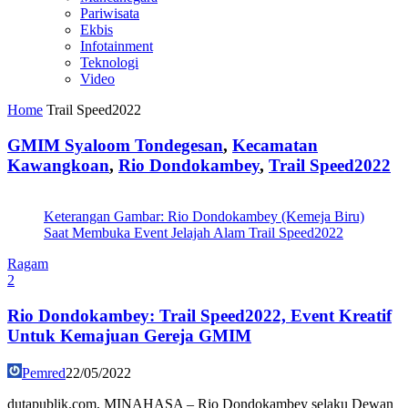
Pariwisata
Ekbis
Infotainment
Teknologi
Video
Home
Trail Speed2022
GMIM Syaloom Tondegesan
,
Kecamatan
Kawangkoan
,
Rio Dondokambey
,
Trail Speed2022
Keterangan Gambar: Rio Dondokambey (Kemeja Biru)
Saat Membuka Event Jelajah Alam Trail Speed2022
Ragam
2
Rio Dondokambey: Trail Speed2022, Event Kreatif
Untuk Kemajuan Gereja GMIM
Pemred
22/05/2022
dutapublik.com, MINAHASA – Rio Dondokambey selaku Dewan