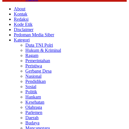
About
Kontak
Redaksi
Kode Etik
Disclaimer
Pedoman Media Siber
Kategori
Duta TNI Polri
Hukum & Kriminal
Ragam
Pemerintahan
Peristiwa
Gerbang Desa
Nasional
Pendidikan
Sosial
Politik
Hankam
Kesehatan
Olahraga
Parlemen
Daerah
Budaya
Mancanegara