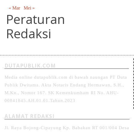
« Mar
Mei »
Peraturan
Redaksi
DUTAPUBLIK.COM
Media online dutapublik.com di bawah naungan PT Duta
Publik Dwitama. Akta Notaris Endang Hermawan, S.H.,
M.Kn., Nomor 167. SK Kemenkumham RI No. AHU-
00841845.AH.01.01.Tahun.2023
ALAMAT REDAKSI
Jl. Raya Bojong-Cipayung Kp. Babakan RT 001/004 Desa