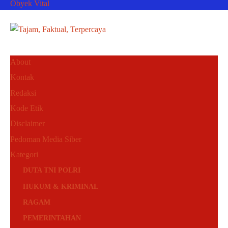
Obyek Vital
About
Kontak
Redaksi
Kode Etik
Disclaimer
Pedoman Media Siber
Kategori
DUTA TNI POLRI
HUKUM & KRIMINAL
RAGAM
PEMERINTAHAN