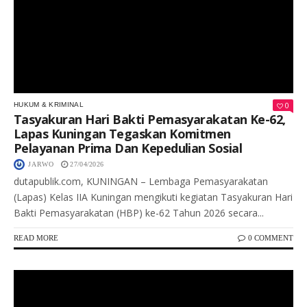
0
HUKUM & KRIMINAL
Tasyakuran Hari Bakti Pemasyarakatan Ke-62,
Lapas Kuningan Tegaskan Komitmen
Pelayanan Prima Dan Kepedulian Sosial
JARWO
27/04/2026
dutapublik.com, KUNINGAN – Lembaga Pemasyarakatan
(Lapas) Kelas IIA Kuningan mengikuti kegiatan Tasyakuran Hari
Bakti Pemasyarakatan (HBP) ke-62 Tahun 2026 secara...
READ MORE
0 COMMENT
Keterangan Gambar: Kapolda Gorontalo Irjen Pol. Widodo saat memberikan sambutan dalam pembukaan Pelatihan Audit Dasar bagi personel Polri di Aula BPKP Provinsi Gorontalo, Senin (27/04/2026).