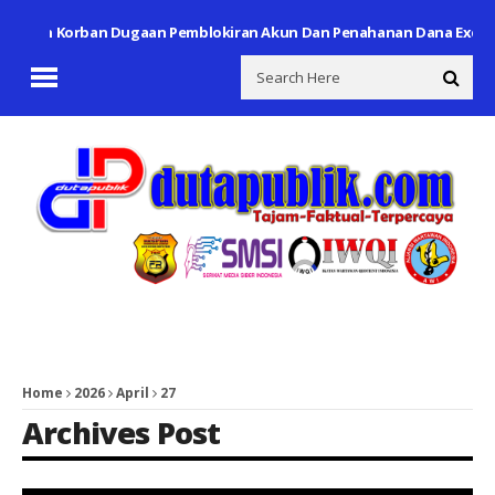
duan Korban Dugaan Pemblokiran Akun Dan Penahanan Dana Exchange
Home
2026
April
27
Archives Post
Keterangan Gambar: Kondisi Lembaga Pemasyarakatan (Lapas) Kelas IA Tanjung Gusta Medan yang menjadi sorotan terkait dugaan peredaran narkoba dan penggunaan telepon genggam di dalam lapas.