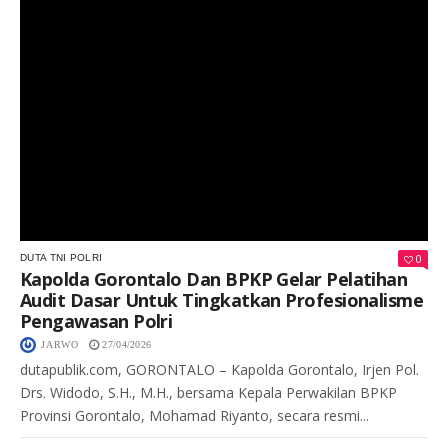
0
DUTA TNI POLRI
Kapolda Gorontalo Dan BPKP Gelar Pelatihan
Audit Dasar Untuk Tingkatkan Profesionalisme
Pengawasan Polri
JARWO
27/04/2026
dutapublik.com, GORONTALO – Kapolda Gorontalo, Irjen Pol.
Drs. Widodo, S.H., M.H., bersama Kepala Perwakilan BPKP
Provinsi Gorontalo, Mohamad Riyanto, secara resmi...