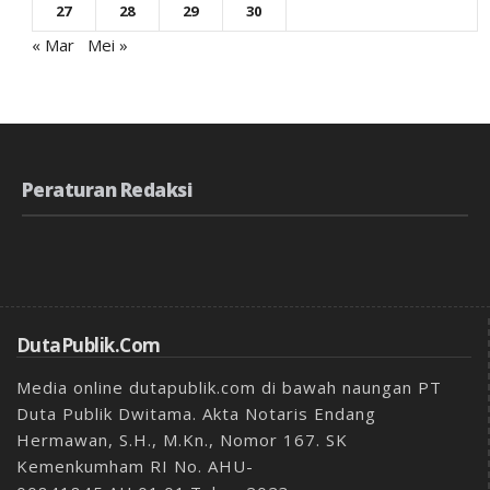
27
28
29
30
« Mar
Mei »
Peraturan Redaksi
DutaPublik.com
Media online dutapublik.com di bawah naungan PT
Duta Publik Dwitama. Akta Notaris Endang
Hermawan, S.H., M.Kn., Nomor 167. SK
Kemenkumham RI No. AHU-