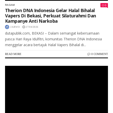
0
RAGAM
Therion DNA Indonesia Gelar Halal Bihalal
Vapers Di Bekasi, Perkuat Silaturahmi Dan
Kampanye Anti Narkoba
JARWO
27/04/2026
dutapublik.com, BEKASI – Dalam semangat kebersamaan
pasca Hari Raya Idulfitri, komunitas Therion DNA Indonesia
menggelar acara bertajuk Halal Vapers Bihalal di...
READ MORE
0 COMMENT
Keterangan Gambar: Seorang pria inisial KAN alias Irul saat diamankan Polsek Siabu dalam kasus dugaan penyalahgunaan narkotika beserta barang bukti yang ditemukan di Kabupaten Mandailing Natal.