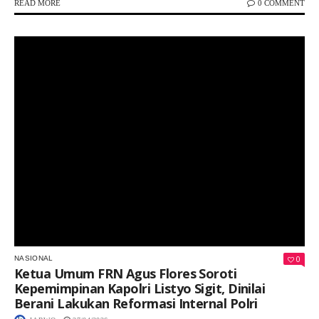
READ MORE
0 COMMENT
Keterangan Gambar: Kapolri Jenderal Listyo Sigit Prabowo saat berdiskusi bersama Presiden Prabowo Subianto dalam sebuah kegiatan resmi.
0
NASIONAL
Ketua Umum FRN Agus Flores Soroti
Kepemimpinan Kapolri Listyo Sigit, Dinilai
Berani Lakukan Reformasi Internal Polri