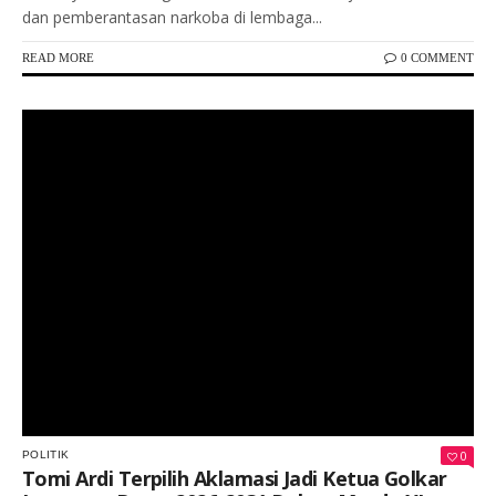
dan pemberantasan narkoba di lembaga...
READ MORE
0 COMMENT
Keterangan Gambar: Pengurus dan pimpinan sidang saat pelaksanaan Musyawarah Daerah (Musda) XI Partai Golkar Kabupaten Lampung Barat tahun 2026.
0
POLITIK
Tomi Ardi Terpilih Aklamasi Jadi Ketua Golkar