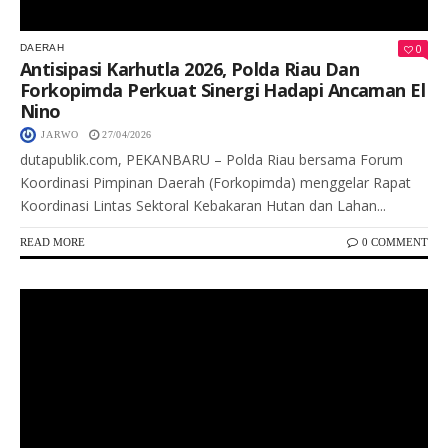
0
DAERAH
Antisipasi Karhutla 2026, Polda Riau Dan
Forkopimda Perkuat Sinergi Hadapi Ancaman El
Nino
JARWO
27/04/2026
dutapublik.com, PEKANBARU – Polda Riau bersama Forum
Koordinasi Pimpinan Daerah (Forkopimda) menggelar Rapat
Koordinasi Lintas Sektoral Kebakaran Hutan dan Lahan...
READ MORE
0 COMMENT
Keterangan Gambar: Penyerahan bantuan sosial dan beasiswa kepada anak petugas serta keluarga warga binaan dalam rangka Tasyakuran Hari Bakti Pemasyarakatan ke-62 di Aula Lapas Kelas IIA Kuningan, Senin (27/4/2026).