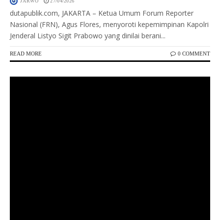
JARWO
27/04/2026
dutapublik.com, JAKARTA – Ketua Umum Forum Reporter
Nasional (FRN), Agus Flores, menyoroti kepemimpinan Kapolri
Jenderal Listyo Sigit Prabowo yang dinilai berani...
READ MORE
0 COMMENT
Keterangan Gambar: Komunitas Therion DNA Indonesia bersama berbagai asosiasi dan peserta saat menggelar acara Halal Bihalal Vapers di Bekasi, Sabtu (25/4/2026).