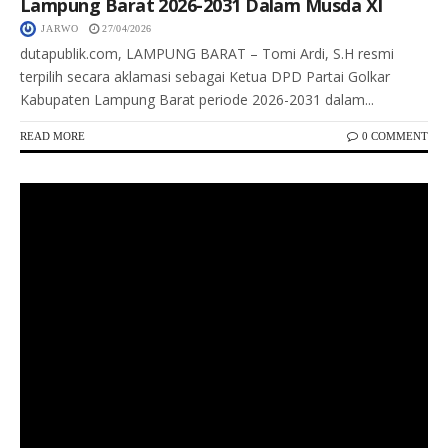
Lampung Barat 2026-2031 Dalam Musda XI
JARWO
27/04/2026
dutapublik.com, LAMPUNG BARAT – Tomi Ardi, S.H resmi
terpilih secara aklamasi sebagai Ketua DPD Partai Golkar
Kabupaten Lampung Barat periode 2026-2031 dalam...
READ MORE
0 COMMENT
Keterangan Gambar: Kapolda Riau bersama Plt Gubernur Riau dan unsur Forkopimda berfoto usai Rapat Koordinasi Lintas Sektoral Karhutla 2026 di Aula Tribrata Mapolda Riau, Pekanbaru, Senin (27/4/2026).