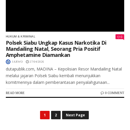
0
HUKUM & KRIMINAL
Polsek Siabu Ungkap Kasus Narkotika Di
Mandailing Natal, Seorang Pria Positif
Amphetamine Diamankan
JARWO
27/04/2026
dutapublik.com, MADINA – Kepolisian Resor Mandailing Natal
melalui jajaran Polsek Siabu kembali menunjukkan
komitmennya dalam pemberantasan penyalahgunaan...
READ MORE
0 COMMENT
1
2
Next Page