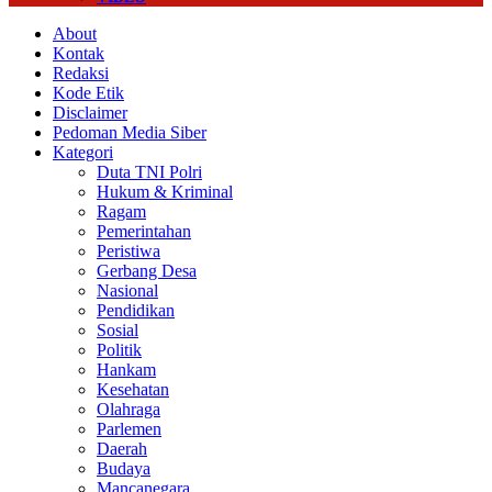
About
Kontak
Redaksi
Kode Etik
Disclaimer
Pedoman Media Siber
Kategori
Duta TNI Polri
Hukum & Kriminal
Ragam
Pemerintahan
Peristiwa
Gerbang Desa
Nasional
Pendidikan
Sosial
Politik
Hankam
Kesehatan
Olahraga
Parlemen
Daerah
Budaya
Mancanegara