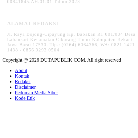
00841845.AH.01.01.Tahun.2023
ALAMAT REDAKSI
Jl. Raya Bojong-Cipayung Kp. Babakan RT 001/004 Desa
Labansari Kecamatan Cikarang Timur Kabupaten Bekasi-
Jawa Barat 17530. Tlp.: (0264) 6064366, WA: 0821 1421
1438 - 0856 9293 0504
Copyright @ 2026 DUTAPUBLIK.COM, All right reserved
About
Kontak
Redaksi
Disclaimer
Pedoman Media Siber
Kode Etik