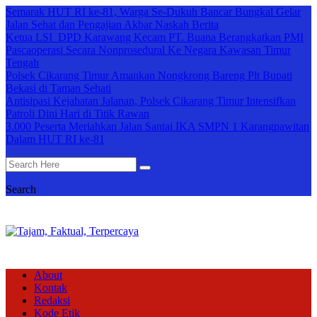
Semarak HUT RI ke-81, Warga Se-Dukuh Bancar Bungkal Gelar
Jalan Sehat dan Pengajian Akbar Naskah Berita
Ketua LSI DPD Karawang Kecam PT. Buana Berangkatkan PMI
Pascaoperasi Secara Nonprosedural Ke Negara Kawasan Timur
Tengah
Polsek Cikarang Timur Amankan Nongkrong Bareng Plt Bupati
Bekasi di Taman Sehati
Antisipasi Kejahatan Jalanan, Polsek Cikarang Timur Intensifkan
Patroli Dini Hari di Titik Rawan
3.000 Peserta Meriahkan Jalan Santai IKA SMPN 1 Karangpawitan
Dalam HUT RI ke-81
Search
About
Kontak
Redaksi
Kode Etik