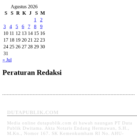
Agustus 2026
S
S
R
K
J
S
M
1
2
3
4
5
6
7
8
9
10
11
12
13
14
15
16
17
18
19
20
21
22
23
24
25
26
27
28
29
30
31
« Jul
Peraturan Redaksi
DUTAPUBLIK.COM
Media online dutapublik.com di bawah naungan PT Duta
Publik Dwitama. Akta Notaris Endang Hermawan, S.H.,
M.Kn., Nomor 167. SK Kemenkumham RI No. AHU-