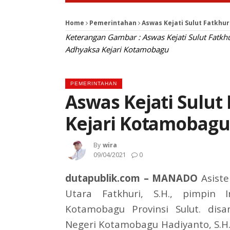
Home
Pemerintahan
Aswas Kejati Sulut Fatkhu
Keterangan Gambar : Aswas Kejati Sulut Fatkh
Adhyaksa Kejari Kotamobagu
PEMERINTAHAN
Aswas Kejati Sulut 
Kejari Kotamobag
By
Wira
09/04/2021
0
dutapublik.com – MANADO
Asiste
Utara Fatkhuri, S.H., pimpin
Kotamobagu Provinsi Sulut. dis
Negeri Kotamobagu Hadiyanto, S.H.