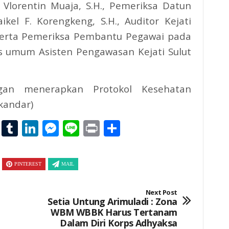
 Vlorentin Muaja, S.H., Pemeriksa Datun
kel F. Korengkeng, S.H., Auditor Kejati
 serta Pemeriksa Pembantu Pegawai pada
 umum Asisten Pengawasan Kejati Sulut
ngan menerapkan Protokol Kesehatan
skandar)
l
hoo
Email
Tumblr
LinkedIn
Messenger
Line
Print
Share
il
PINTEREST
MAIL
Next Post
Setia Untung Arimuladi : Zona
WBM WBBK Harus Tertanam
Dalam Diri Korps Adhyaksa