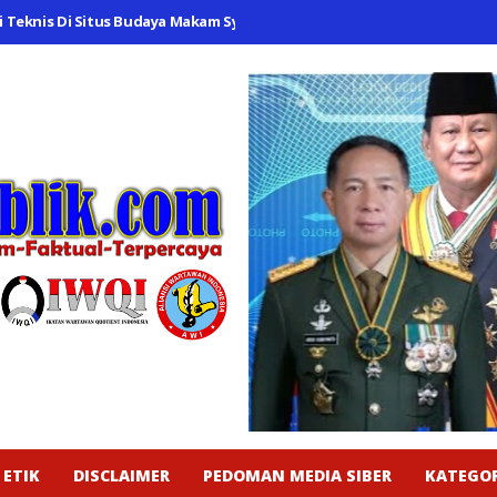
s Di Situs Budaya Makam Syekh Quro
Bhabinkamtibmas Polsek Lema
 ETIK
DISCLAIMER
PEDOMAN MEDIA SIBER
KATEGOR