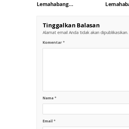
Lemahabang
Lemahab
Sosialisasikan
Warga De
Pelarangan Knalpot
Untuk Te
Tidak Sesuai Spesifikasi
Pertahan
Tinggalkan Balasan
Teknis Di Situs Budaya
Alamat email Anda tidak akan dipublikasikan.
Makam Syekh Quro
Komentar
*
Nama
*
Email
*