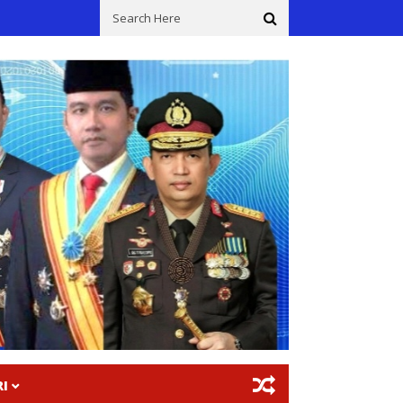
habang Imbau Warga Desa Karymukti Untuk Tetap Pertahankan Kamt
I