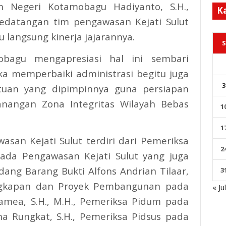
an Negeri Kotamobagu Hadiyanto, S.H.,
K
edatangan tim pengawasan Kejati Sulut
langsung kinerja jajarannya.
S
obagu mengapresiasi hal ini sembari
a memperbaiki administrasi begitu juga
3
atuan yang dipimpinnya guna persiapan
nangan Zona Integritas Wilayah Bebas
1
1
san Kejati Sulut terdiri dari Pemeriksa
2
a Pengawasan Kejati Sulut yang juga
dang Barang Bukti Alfons Andrian Tilaar,
3
engkapan dan Proyek Pembangunan pada
« Ju
amea, S.H., M.H., Pemeriksa Pidum pada
na Rungkat, S.H., Pemeriksa Pidsus pada