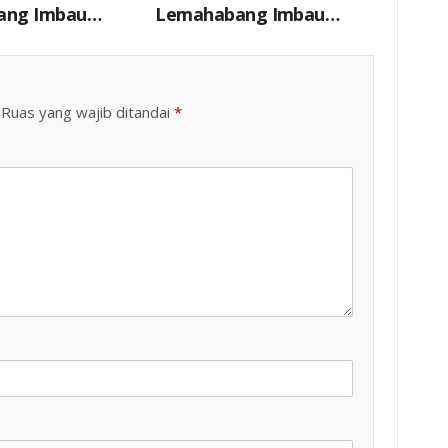
ang Imbau
Lemahabang Imbau
sa Karymukti
Warga Desa Pulokalapa
tap
Waspada Peredaran Dan
kan Kamtibmas
Penyalahgunaan Obat
Terlarang
Ruas yang wajib ditandai
*