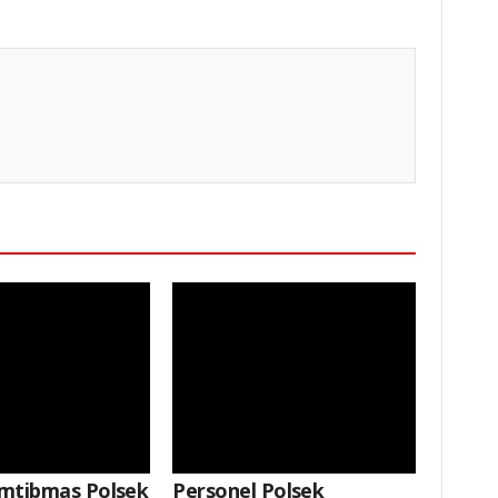
Keterangan Gambar: Aipda Dian Susanto, S.I.P., Saat Kegiatan
mtibmas Polsek
Personel Polsek