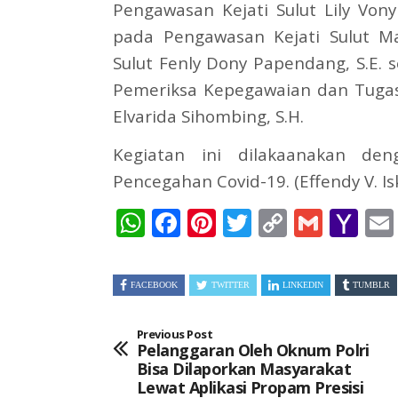
Pengawasan Kejati Sulut Lily Vony
pada Pengawasan Kejati Sulut Mai
Sulut Fenly Dony Papendang, S.E.
Pemeriksa Kepegawaian dan Tugas
Elvarida Sihombing, S.H.
Kegiatan ini dilakaanakan de
Pencegahan Covid-19. (Effendy V. I
WhatsApp
Facebook
Pinterest
Twitter
Copy
Gmai
Ya
Link
Ma
FACEBOOK
TWITTER
LINKEDIN
TUMBLR
Previous Post
Pelanggaran Oleh Oknum Polri
Bisa Dilaporkan Masyarakat
Lewat Aplikasi Propam Presisi