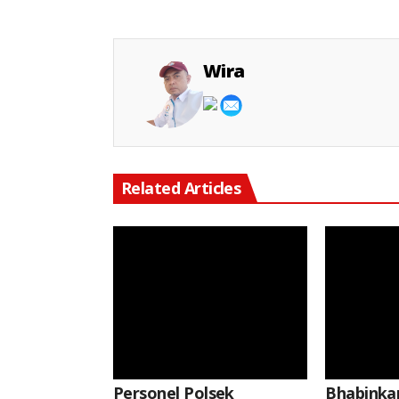
Wira
Related Articles
Keterangan Gambar: Brigpol Jerico Pasaribu, S.H., M.H., Saat Kegiatan
Keterangan Gambar: Brigpol Restu Khoerul Akbar, Saat Kegiatan
Personel Polsek
Bhabinka