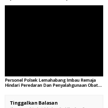
Keterangan Gambar: Aipda Dian Susanto, S.I.P., Saat Kegiatan
Personel Polsek Lemahabang Imbau Remaja
Hindari Peredaran Dan Penyalahgunaan Obat
Terlarang
Tinggalkan Balasan