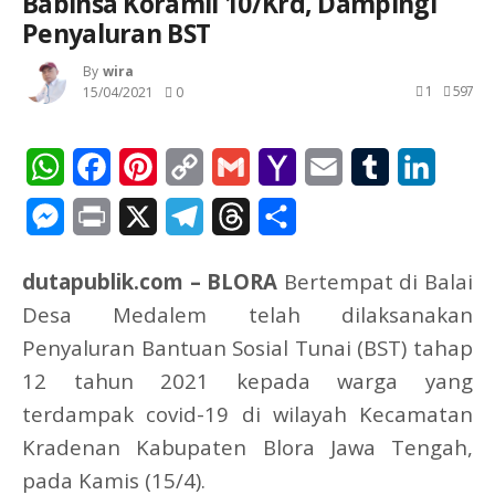
Babinsa Koramil 10/Krd, Dampingi
Penyaluran BST
By
Wira
1
597
15/04/2021
0
WhatsApp
Facebook
Pinterest
Copy
Gmail
Yahoo
Email
Tumblr
Linked
Link
Mail
Messenger
Print
X
Telegram
Threads
Share
dutapublik.com – BLORA
Bertempat di Balai
Desa Medalem telah dilaksanakan
Penyaluran Bantuan Sosial Tunai (BST) tahap
12 tahun 2021 kepada warga yang
terdampak covid-19 di wilayah Kecamatan
Kradenan Kabupaten Blora Jawa Tengah,
pada Kamis (15/4).