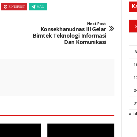
K
PINTEREST
MAIL
Next Post
S
Konsekhanudnas III Gelar
Bimtek Teknologi Informasi
Dan Komunikasi
3
1
1
2
3
« Ju
sa Nambak, Kecamatan Bungkal, Ponorogo, Jumat (7/8/2026).
Keterangan Gambar: Ratusan warga memadati lokasi Genduri Akbar dalam rangkaian Bersih Desa Carat, Kecamatan Kauman, Kabupaten Ponorogo, Rabu (5/8/2026) malam.