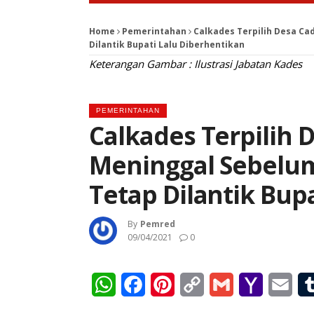
Home
Pemerintahan
Calkades Terpilih Desa Ca
Dilantik Bupati Lalu Diberhentikan
Keterangan Gambar : Ilustrasi Jabatan Kades
PEMERINTAHAN
Calkades Terpilih 
Meninggal Sebelum
Tetap Dilantik Bup
By
Pemred
09/04/2021
0
WhatsApp
Facebook
Pinterest
Copy
Gmail
Yahoo
Ema
Link
Mail