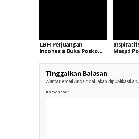
LBH Perjuangan
Inspiratif
Indonesia Buka Posko
Masjid P
Aduan Korban Dugaan
Bersihka
Pemblokiran Akun Dan
Semanga
Penahanan Dana
Royong
Tinggalkan Balasan
Exchange Kripto
Alamat email Anda tidak akan dipublikasikan.
Komentar
*