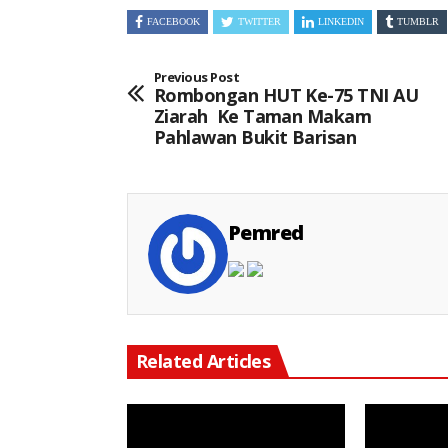
FACEBOOK
TWITTER
LINKEDIN
TUMBLR
Previous Post
Rombongan HUT Ke-75 TNI AU
Ziarah Ke Taman Makam
Pahlawan Bukit Barisan
Pemred
Related Articles
Keterangan Gambar : LBH Perjuangan Indonesia membuka Posko Aduan bagi masyarakat yang merasa menjadi korban dugaan pemblokiran akun dan penahanan dana pada exchange aset kripto, termasuk TRIV dan platform lainnya.
Keterangan Gambar: Relawan Republik Resik Resik Masjid Ponorogo bergotong royong membersihkan Masjid Nurul Hidayah, De