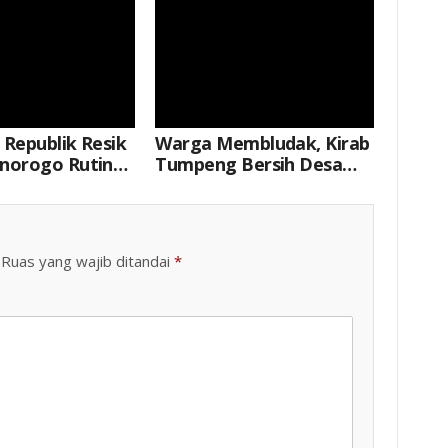
! Republik Resik
Warga Membludak, Kirab
onorogo Rutin
Tumpeng Bersih Desa
n Masjid Dengan
Carat Ponorogo
t Gotong
Berlangsung Meriah
Ruas yang wajib ditandai
*