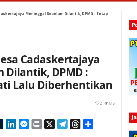
daskertajaya Meninggal Sebelum Dilantik, DPMD : Tetap
P
Desa Cadaskertajaya
 Dilantik, DPMD :
ati Lalu Diberhentikan
2
618
J
il
Tumblr
LinkedIn
Messenger
Print
X
Telegram
Threads
Share