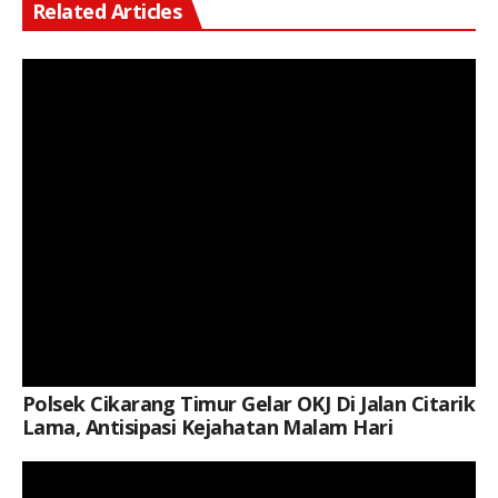
Related Articles
Keterangan Gambar: Personel Polsek Cikarang Timur saat melaksanakan Operasi Kejahatan Jalanan (OKJ) di Jalan Citarik Lama, Desa Jatibaru, Kecamatan Cikarang Timur, Kabupaten Bekasi.
Polsek Cikarang Timur Gelar OKJ Di Jalan Citarik
Lama, Antisipasi Kejahatan Malam Hari
Keterangan Gambar: Brigpol Dodi Wijaya, dan Brigpol Restu Khoerul Akbar, Saat Kegiatan