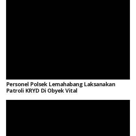
Personel Polsek Lemahabang Laksanakan
Patroli KRYD Di Obyek Vital
Keterangan Gambar: Sekretaris Gapoktan Ganda Mukti Desa Cipayung, Adi Sukriyadi, SE, menyambut gembira kemudahan akses solar bersubsidi bagi petani di Kabupaten Bekasi.