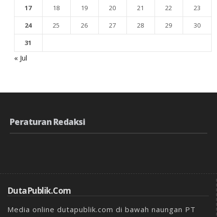
17
18
19
20
21
22
23
24
25
26
27
28
29
30
31
« Jul
Peraturan Redaksi
DutaPublik.com
Media online dutapublik.com di bawah naungan PT