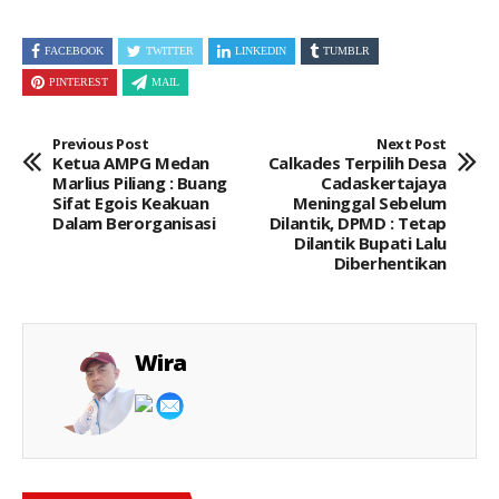
FACEBOOK
TWITTER
LINKEDIN
TUMBLR
PINTEREST
MAIL
Previous Post
Next Post
Ketua AMPG Medan
Calkades Terpilih Desa
Marlius Piliang : Buang
Cadaskertajaya
Sifat Egois Keakuan
Meninggal Sebelum
Dalam Berorganisasi
Dilantik, DPMD : Tetap
Dilantik Bupati Lalu
Diberhentikan
Wira