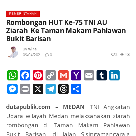
PEMERINTAHAN
Rombongan HUT Ke-75 TNI AU
Ziarah Ke Taman Makam Pahlawan
Bukit Barisan
By
Wira
2
496
09/04/2021
0
WhatsApp
Facebook
Pinterest
Copy
Gmail
Yahoo
Email
Tumblr
Linked
Link
Mail
Messenger
Print
X
Telegram
Threads
Share
dutapublik.com – MEDAN
TNI Angkatan
Udara wilayah Medan melaksanakan ziarah
rombongan di Taman Makam Pahlawan
Bukit Barisan, di Jalan Sisingamangaraja