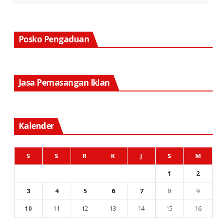
Posko Pengaduan
Jasa Pemasangan Iklan
Kalender
S
S
R
K
J
S
M
1
2
3
4
5
6
7
8
9
10
11
12
13
14
15
16