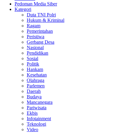
Pedoman Media Siber
Kategori
Duta TNI Polri
Hukum & Kriminal
Ragam
Pemerintahan
Peristiwa
Gerbang Desa
Nasional
Pendidikan
Sosial
Politik
Hankam
Kesehatan
Olahraga
Parlemen
Daerah
Budaya
Mancanegara
Pariwisata
Ekbis
Infotainment
Teknologi
Video