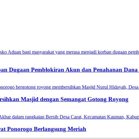
o Aduan bagi masyarakat yang merasa menjadi korban dugaan pemblo
ban Dugaan Pemblokiran Akun dan Penahanan Dana 
onorogo bergotong royong membersihkan Masjid Nurul Hidayah, Desa
 Bersihkan Masjid dengan Semangat Gotong Royong
Akbar dalam rangkaian Bersih Desa Carat, Kecamatan Kauman, Kabup
at Ponorogo Berlangsung Meriah