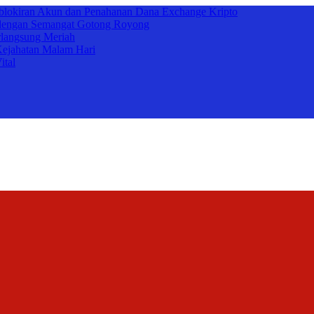
lokiran Akun dan Penahanan Dana Exchange Kripto
d dengan Semangat Gotong Royong
langsung Meriah
 Kejahatan Malam Hari
ital