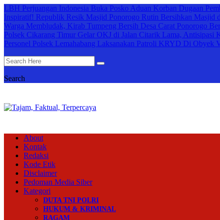
LBH Perjuangan Indonesia Buka Posko Aduan Korban Dugaan Pemb
Inspiratif! Republik Resik Masjid Ponorogo Rutin Bersihkan Masji
Warga Membludak, Kirab Tumpeng Bersih Desa Carat Ponorogo Ber
Polsek Cikarang Timur Gelar OKJ di Jalan Citarik Lama, Antisipasi
Personel Polsek Lemahabang Laksanakan Patroli KRYD Di Obyek V
Search
About
Kontak
Redaksi
Kode Etik
Disclaimer
Pedoman Media Siber
Kategori
DUTA TNI POLRI
HUKUM & KRIMINAL
RAGAM