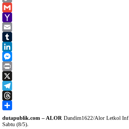
Copy
Link
Gmail
Yahoo
Mail
Email
Tumblr
LinkedIn
Messenger
Print
X
Telegram
Threads
Share
dutapublik.com – ALOR
Dandim1622/Alor Letkol Inf 
Sabtu (8/5).