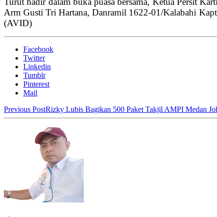
Turut hadir dalam buka puasa bersama, Ketua Persit K
Arm Gusti Tri Hartana, Danramil 1622-01/Kalabahi Kapten 
(AVID)
Facebook
Twitter
Linkedin
Tumblr
Pinterest
Mail
Previous Post
Rizky Lubis Bagikan 500 Paket Takjil AMPI Medan Jo