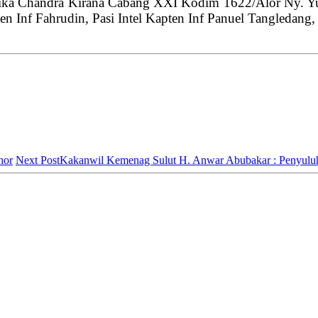
artika Chandra Kirana Cabang XXI Kodim 1622/Alor Ny.
Inf Fahrudin, Pasi Intel Kapten Inf Panuel Tangledang, Pa
hor
Next Post
Kakanwil Kemenag Sulut H. Anwar Abubakar : Penyulu