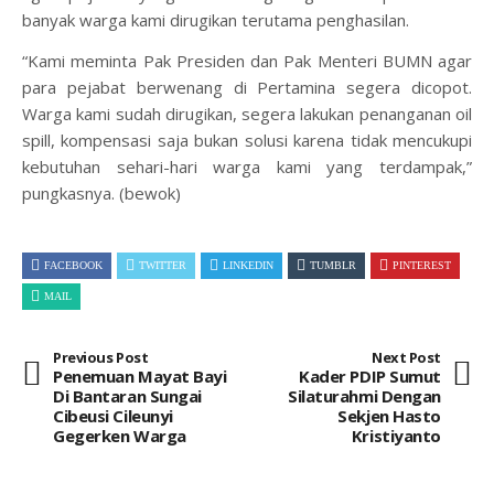
banyak warga kami dirugikan terutama penghasilan.
“Kami meminta Pak Presiden dan Pak Menteri BUMN agar
para pejabat berwenang di Pertamina segera dicopot.
Warga kami sudah dirugikan, segera lakukan penanganan oil
spill, kompensasi saja bukan solusi karena tidak mencukupi
kebutuhan sehari-hari warga kami yang terdampak,”
pungkasnya. (bewok)
FACEBOOK
TWITTER
LINKEDIN
TUMBLR
PINTEREST
MAIL
Previous Post
Next Post
Penemuan Mayat Bayi
Kader PDIP Sumut
Di Bantaran Sungai
Silaturahmi Dengan
Cibeusi Cileunyi
Sekjen Hasto
Gegerken Warga
Kristiyanto