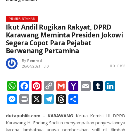
PEMERINTAHAN
Ikut Andil Rugikan Rakyat, DPRD
Karawang Meminta Presiden Jokowi
Segera Copot Para Pejabat
Berwenang Pertamina
By
Pemred
0
833
26/04/2021
0
WhatsApp
Facebook
Pinterest
Copy
Gmail
Yahoo
Email
Tumblr
Linked
Link
Mail
Messenger
Print
X
Telegram
Threads
Share
dutapublik.com – KARAWANG
Ketua Komisi III DPRD
Karawang H. Endang Sodikin menyampaikan penyesalannya
karena lambatnya upaya pembersihan spill oil (limbah