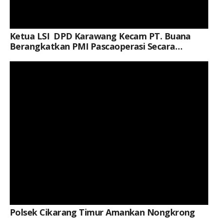
Ketua LSI DPD Karawang Kecam PT. Buana
Berangkatkan PMI Pascaoperasi Secara
Nonprosedural Ke Negara Kawasan Timur
Keterangan Gambar: Personel Polsek Cikarang Timur mengamankan kegiatan Nongkrong Bareng Plt. Bupati Bekasi di Taman Sehati, Desa Sertajaya, Kecamatan Cikarang Timur, Kabupaten Bekasi, Sabtu (8/8/2026).
Tengah
Polsek Cikarang Timur Amankan Nongkrong