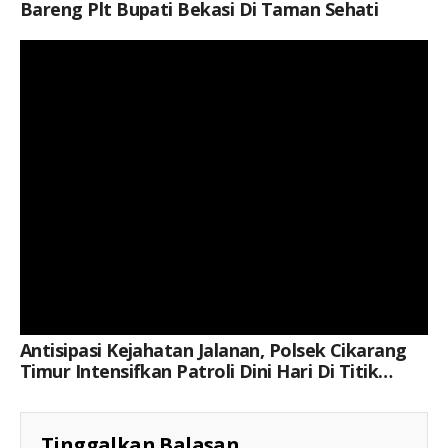
Bareng Plt Bupati Bekasi Di Taman Sehati
Keterangan Gambar: Personel Polsek Cikarang Timur melaksanakan patroli dini hari di wilayah Kelurahan Sertajaya, Kecamatan Cikarang Timur, Kabupaten Bekasi, Minggu (9/8/2026). Patroli dilakukan untuk mengantisipasi kejahatan jalanan, tawuran, dan gangguan kamtibmas.
Antisipasi Kejahatan Jalanan, Polsek Cikarang
Timur Intensifkan Patroli Dini Hari Di Titik
Rawan
Tinggalkan Balasan