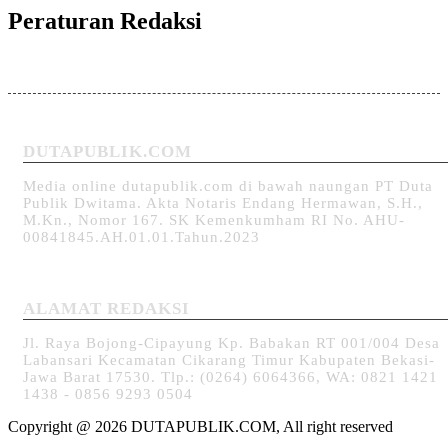
Peraturan Redaksi
DUTAPUBLIK.COM
Media online dutapublik.com di bawah naungan PT Duta
Publik Dwitama. Akta Notaris Endang Hermawan, S.H.,
M.Kn., Nomor 167. SK Kemenkumham RI No. AHU-
00841845.AH.01.01.Tahun.2023
ALAMAT REDAKSI
Jl. Raya Bojong-Cipayung Kp. Babakan RT 001/004 Desa
Labansari Kecamatan Cikarang Timur Kabupaten Bekasi-
Jawa Barat 17530. Tlp.: (0264) 6064366, WA: 0821 1421
1438 - 0856 9293 0504
Copyright @ 2026 DUTAPUBLIK.COM, All right reserved