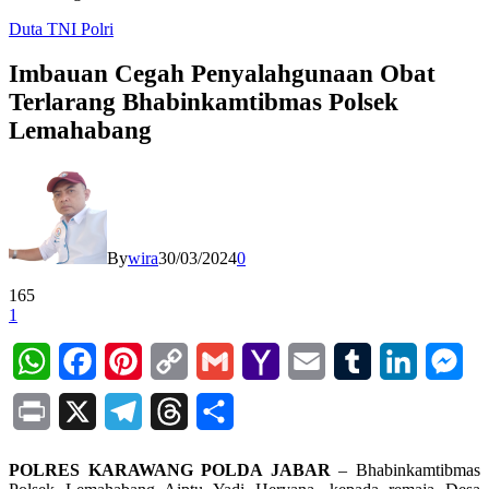
Duta TNI Polri
Imbauan Cegah Penyalahgunaan Obat
Terlarang Bhabinkamtibmas Polsek
Lemahabang
By
wira
30/03/2024
0
165
1
WhatsApp
Facebook
Pinterest
Copy
Gmail
Yahoo
Email
Tumblr
LinkedIn
Mes
Link
Mail
Print
X
Telegram
Threads
Share
POLRES KARAWANG POLDA JABAR
– Bhabinkamtibmas