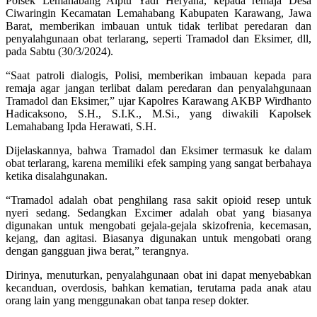
Polsek Lemahabang Aiptu Yadi Heryana, kepada remaja Desa
Ciwaringin Kecamatan Lemahabang Kabupaten Karawang, Jawa
Barat, memberikan imbauan untuk tidak terlibat peredaran dan
penyalahgunaan obat terlarang, seperti Tramadol dan Eksimer, dll,
pada Sabtu (30/3/2024).
“Saat patroli dialogis, Polisi, memberikan imbauan kepada para
remaja agar jangan terlibat dalam peredaran dan penyalahgunaan
Tramadol dan Eksimer,” ujar Kapolres Karawang AKBP Wirdhanto
Hadicaksono, S.H., S.I.K., M.Si., yang diwakili Kapolsek
Lemahabang Ipda Herawati, S.H.
Dijelaskannya, bahwa Tramadol dan Eksimer termasuk ke dalam
obat terlarang, karena memiliki efek samping yang sangat berbahaya
ketika disalahgunakan.
“Tramadol adalah obat penghilang rasa sakit opioid resep untuk
nyeri sedang. Sedangkan Excimer adalah obat yang biasanya
digunakan untuk mengobati gejala-gejala skizofrenia, kecemasan,
kejang, dan agitasi. Biasanya digunakan untuk mengobati orang
dengan gangguan jiwa berat,” terangnya.
Dirinya, menuturkan, penyalahgunaan obat ini dapat menyebabkan
kecanduan, overdosis, bahkan kematian, terutama pada anak atau
orang lain yang menggunakan obat tanpa resep dokter.