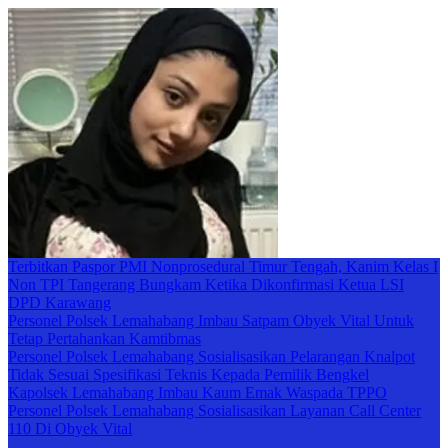
Terbitkan Paspor PMI Nonprosedural Timur Tengah, Kanim Kelas I
Non TPI Tangerang Bungkam Ketika Dikonfirmasi Ketua LSI
DPD Karawang
Personel Polsek Lemahabang Imbau Satpam Obyek Vital Untuk
Tetap Pertahankan Kamtibmas
Personel Polsek Lemahabang Sosialisasikan Pelarangan Knalpot
Tidak Sesuai Spesifikasi Teknis Kepada Pemilik Bengkel
Kapolsek Lemahabang Imbau Kaum Emak Waspada TPPO
Personel Polsek Lemahabang Sosialisasikan Layanan Call Center
110 Di Obyek Vital