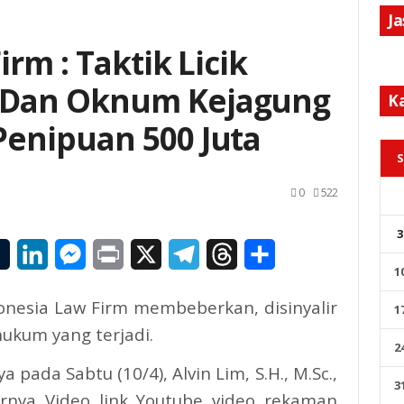
J
rm : Taktik Licik
 Dan Oknum Kejagung
K
enipuan 500 Juta
S
0
522
3
il
Tumblr
LinkedIn
Messenger
Print
X
Telegram
Threads
Share
1
onesia Law Firm membeberkan, disinyalir
1
hukum yang terjadi.
2
pada Sabtu (10/4), Alvin Lim, S.H., M.Sc.,
3
rnya Video link Youtube video rekaman