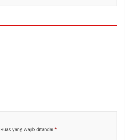
itarik Raya, Desa Karangsari, Kabupaten Bekasi, Sabtu (8/8/2026) dini hari.
Keterangan Gambar: Aipda Yuli Roy, Saat Kegiatan
Ruas yang wajib ditandai
*