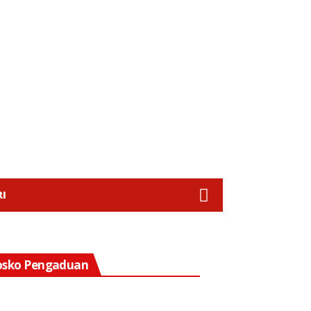
I
osko Pengaduan