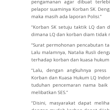
pengamanan agar dibuat terleb
pelapor suaminya Korban SK. Deng
maka masih ada laporan Polisi.”
“Korban SK setuju taktik LQ dan d
dimana LQ dan korban diam tidak m
“Surat permohonan pencabutan tan
Lalu malamnya, Natalia Rusli de
terhadap korban dan kuasa hukum 
“Lalu, dengan angkuhnya press 
Korban dan Kuasa Hukum LQ Indones
tuduhan pencemaran nama baik t
melibatkan SES.”
“Disini, masyarakat dapat meli