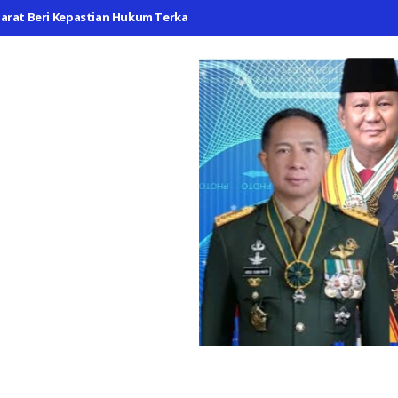
arat Beri Kepastian Hukum Terkait Pemblokiran Rekening
Polsek C