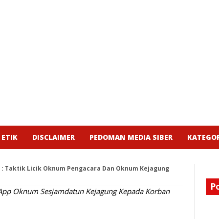
 ETIK
DISCLAIMER
PEDOMAN MEDIA SIBER
KATEGOR
m : Taktik Licik Oknum Pengacara Dan Oknum Kejagung
P
sApp Oknum Sesjamdatun Kejagung Kepada Korban