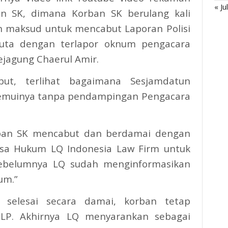
« Ju
n SK, dimana Korban SK berulang kali
n maksud untuk mencabut Laporan Polisi
uta dengan terlapor oknum pengacara
ejagung Chaerul Amir.
ut, terlihat bagaimana Sesjamdatun
nemuinya tanpa pendampingan Pengacara
rban SK mencabut dan berdamai dengan
asa Hukum LQ Indonesia Law Firm untuk
sebelumnya LQ sudah menginformasikan
um.”
selesai secara damai, korban tetap
LP. Akhirnya LQ menyarankan sebagai