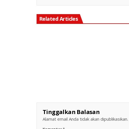
Related Articles
Keterangan Gambar: Pengacara Edi Koko Wibowo, S.H., yang meminta kepastian hukum terkait pemblokiran rekening atas nama Leonardo Hermano.
Keterangan Gambar: Personel Polsek Cikarang Timur saat melaksanakan Operasi Kejahatan Jalanan (OKJ) di Jalan C
Tinggalkan Balasan
Alamat email Anda tidak akan dipublikasikan.