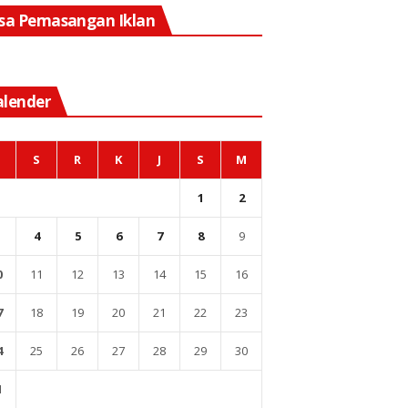
asa Pemasangan Iklan
alender
S
R
K
J
S
M
1
2
4
5
6
7
8
9
0
11
12
13
14
15
16
7
18
19
20
21
22
23
4
25
26
27
28
29
30
1