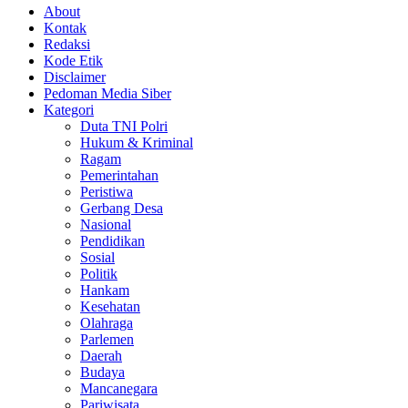
About
Kontak
Redaksi
Kode Etik
Disclaimer
Pedoman Media Siber
Kategori
Duta TNI Polri
Hukum & Kriminal
Ragam
Pemerintahan
Peristiwa
Gerbang Desa
Nasional
Pendidikan
Sosial
Politik
Hankam
Kesehatan
Olahraga
Parlemen
Daerah
Budaya
Mancanegara
Pariwisata