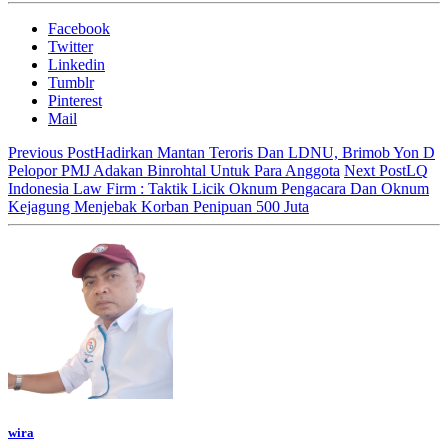
Facebook
Twitter
Linkedin
Tumblr
Pinterest
Mail
Previous Post
Hadirkan Mantan Teroris Dan LDNU, Brimob Yon D
Pelopor PMJ Adakan Binrohtal Untuk Para Anggota
Next Post
LQ
Indonesia Law Firm : Taktik Licik Oknum Pengacara Dan Oknum
Kejagung Menjebak Korban Penipuan 500 Juta
wira