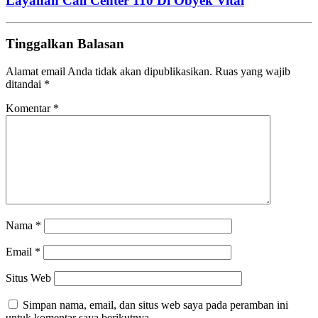
Layanan Call Center 110 Di Obyek Vital
Tinggalkan Balasan
Alamat email Anda tidak akan dipublikasikan.
Ruas yang wajib
ditandai
*
Komentar
*
Nama
*
Email
*
Situs Web
Simpan nama, email, dan situs web saya pada peramban ini
untuk komentar saya berikutnya.