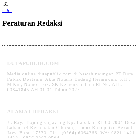
31
« Jul
Peraturan Redaksi
DUTAPUBLIK.COM
Media online dutapublik.com di bawah naungan PT Duta
Publik Dwitama. Akta Notaris Endang Hermawan, S.H.,
M.Kn., Nomor 167. SK Kemenkumham RI No. AHU-
00841845.AH.01.01.Tahun.2023
ALAMAT REDAKSI
Jl. Raya Bojong-Cipayung Kp. Babakan RT 001/004 Desa
Labansari Kecamatan Cikarang Timur Kabupaten Bekasi-
Jawa Barat 17530. Tlp.: (0264) 6064366, WA: 0821 1421
1438 - 0856 9293 0504