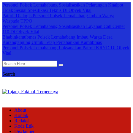
Personel Polsek Lemahabang Sosialisasikan Pelarangan Knalpot
Tidak Sesuai Spesifikasi Teknis Di Obyek Vital
Patroli Dialogis Personel Polsek Lemahabang Imbau Warga
Waspada TPPO
Personel Polsek Lemahabang Sosialisasikan Layanan Call Center
110 Di Obyek Vital
Bhabinkamtibmas Polsek Lemahabang Imbau Warga Desa
Karangtanjung Untuk Tetap Pertahankan Kamtibmas
Personel Polsek Lemahabang Laksanakan Patroli KRYD Di Obyek
Vital
Search
About
Kontak
Redaksi
Kode Etik
Disclaimer