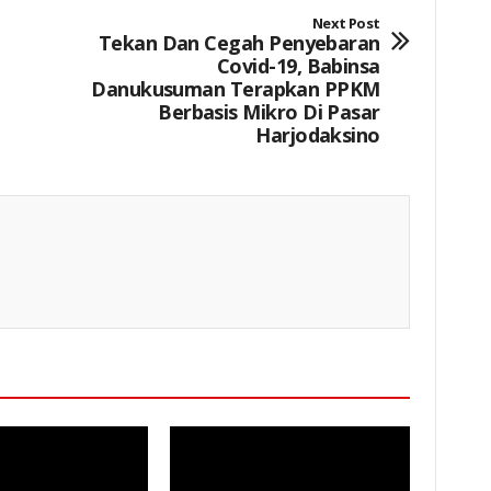
Next Post
Tekan Dan Cegah Penyebaran
Covid-19, Babinsa
Danukusuman Terapkan PPKM
Berbasis Mikro Di Pasar
Harjodaksino
Keterangan Gambar: Brigpol Restu Khoerul Akbar, Saat Kegiatan