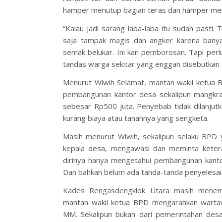
hamper menutup bagian teras dan hamper mera
“Kalau jadi sarang laba-laba itu sudah pasti. 
saja tampak magis dan angker karena banyak
semak belukar. Ini kan pemborosan. Tapi perlu
tandas warga sekitar yang enggan disebutkan 
Menurut Wiwih Selamat, mantan wakil ketua 
pembangunan kantor desa sekalipun mangkra
sebesar Rp500 juta. Penyebab tidak dilanjut
kurang biaya atau tanahnya yang sengketa.
Masih menurut Wiwih, sekalipun selaku BPD 
kepala desa, mengawasi dan meminta keter
dirinya hanya mengetahui pembangunan kanto
Dan bahkan belum ada tanda-tanda penyelesai
Kades Rengasdengklok Utara masih menempa
mantan wakil ketua BPD mengarahkan warta
MM. Sekalipun bukan dari pemerintahan desa