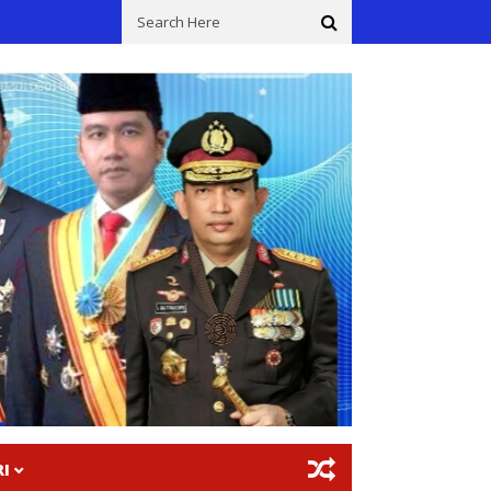
gan Knalpot Tidak Sesuai Spesifikasi Teknis Di Situs Budaya Makam S
I