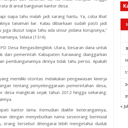
K
ta di areal bangunan kantor desa.
Tapi siapa tahu malah jadi sarang hantu. Ya, coba lihat
nya tanaman liar. Kalau dibiarkaan sudah pasti jadi
S
 juga diusut siapa tahu ada unsur pidana korupsinya,”
namanya, Selasa (13/4).
BPD Desa Rengasdengklok Utara, besaran dana untuk
3
k dari pemerintah Kabupaten Karawang dianggarkan
1
kan pembangunannya dirinya tidak tahu persis. Apakah
1
yang memiliki otoritas melakukan pengawasan kinerja
2
angan tentang penyelenggaraan pemerintahan desa,
r desa mangkrak sejak tahun 2012 hingga sekarang.
3
annya.
« Ju
ti kantor lama. Kemudian diakhir keterangannya,
wan dengan menyebutkan nama seseorang berinisial
, orang tersebut ditengarai lebih mengetahui duduk