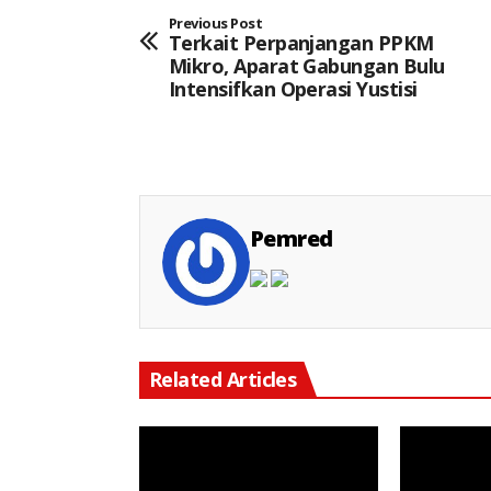
Previous Post
Terkait Perpanjangan PPKM
Mikro, Aparat Gabungan Bulu
Intensifkan Operasi Yustisi
Pemred
Related Articles
Keterangan Gambar: Personel Polsek Cikarang Timur bersama TNI, Satpol PP, dan unsur Muspika melaksanakan kerja bakti membersihkan Lapangan Plaza Kecamatan Cikarang Timur, Desa Jatibaru, Kamis (06/08/2026), dalam rangka menyambut HUT ke-81 Kemerdekaan Republik Indonesia.
Keterangan Gambar: Brigpol Jerico Pasaribu, S.H., M.H., Saat Kegiatan