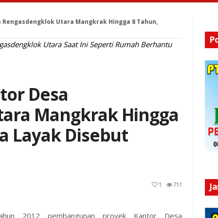
 Rengasdengklok Utara Mangkrak Hingga 8 Tahun,
P
gasdengklok Utara Saat Ini Seperti Rumah Berhantu
or Desa
tara Mangkrak Hingga
a Layak Disebut
1
711
J
tahun 2012 pembangunan proyek Kantor Desa