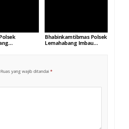
Polsek
Bhabinkamtibmas Polsek
ang
Lemahabang Imbau
sikan
Warga Desa Karymukti
an Knalpot
Untuk Tetap
uai Spesifikasi
Pertahankan Kamtibmas
 Situs Budaya
Ruas yang wajib ditandai
*
yekh Quro