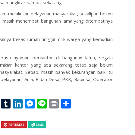
sa mangkrak sampai sekarang.
am melakukan pelayanan masyarakat, sekalipun belum
an masih menempati bangunan lama yang ditempatinya
alnya bekas rumah tinggal milik warga yang kemudian
rasa nyaman berkantor di bangunan lama, segala
mikian kantor yang ada sekarang tetap saja belum
asyarakat. Sebab, masih banyak kekurangan baik itu
n pelayanan, Aula, Bidan Desa, PKK, Babinsa, Operator
l
hoo
Email
Tumblr
LinkedIn
Messenger
Line
Print
Share
il
PINTEREST
MAIL