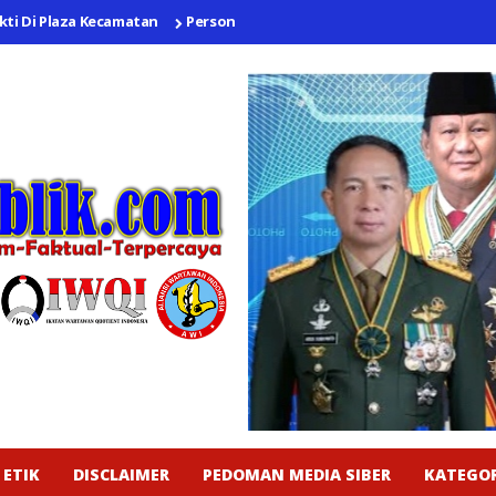
laza Kecamatan
Personel Polsek Lemahabang Sosialisasikan Pelaran
 ETIK
DISCLAIMER
PEDOMAN MEDIA SIBER
KATEGOR