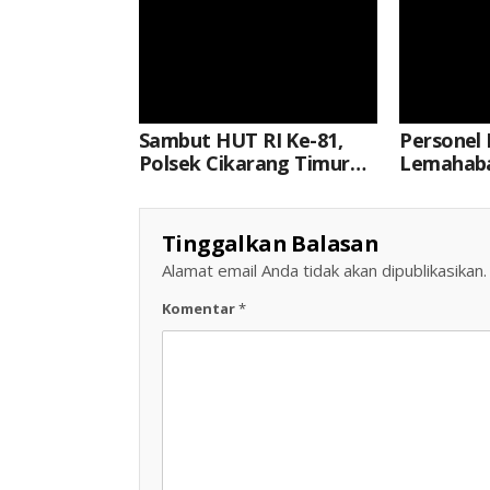
Sambut HUT RI Ke-81,
Personel 
Polsek Cikarang Timur
Lemahab
Bersama Muspika Dan
Sosialisa
Warga Gelar Kerja Bakti
Pelarang
Di Plaza Kecamatan
Tidak Ses
Tinggalkan Balasan
Teknis Di
Alamat email Anda tidak akan dipublikasikan.
Makam S
Komentar
*