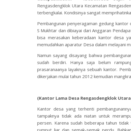
Rengasdengklok Utara Kecamatan Rengasdeng
terbengkalai. Kondisinya sangat memprihatink
Pembangunan penyeragaman gedung kantor de
S Mukhtar dan dibiayai dari Anggaran Pendap
bisa merasakan keberadaan kantor desa ya
memudahkan aparatur Desa dalam melayani m
Namun sayang disayang bahwa pembangunan 
sudah berdiri. Hanya saja belum rampung
prasaranaanya layaknya sebuah kantor. Pemb
dikerjakan mulai tahun 2012 kemudian mangkrak 
(Kantor Lama Desa Rengasdengklok Utara
Kantor desa yang terhenti pembangunannya i
tampaknya tidak ada niatan untuk meramp
persen. Karena sudah beberapa tahun tidak 
rumput liar dan semak-semak perdu. Bahkan 