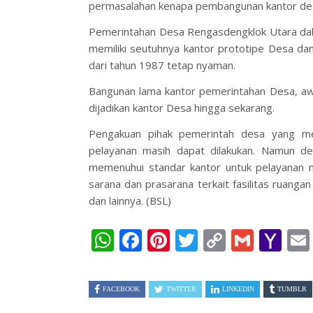
permasalahan kenapa pembangunan kantor de
Pemerintahan Desa Rengasdengklok Utara dal
memiliki seutuhnya kantor prototipe Desa d
dari tahun 1987 tetap nyaman.
Bangunan lama kantor pemerintahan Desa, aw
dijadikan kantor Desa hingga sekarang.
Pengakuan pihak pemerintah desa yang me
pelayanan masih dapat dilakukan. Namun de
memenuhui standar kantor untuk pelayanan m
sarana dan prasarana terkait fasilitas ruanga
dan lainnya. (BSL)
WhatsApp
Facebook
Pinterest
Twitter
Copy
Gmai
Ya
Link
Ma
FACEBOOK
TWITTER
LINKEDIN
TUMBLR