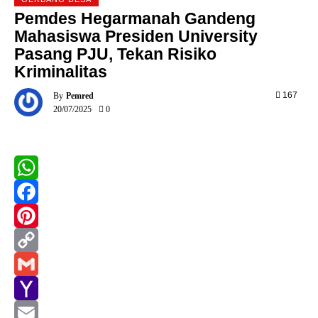
Pemdes Hegarmanah Gandeng
Mahasiswa Presiden University
Pasang PJU, Tekan Risiko
Kriminalitas
0
167
By
Pemred
20/07/2025
0
WhatsApp
Facebook
Pinterest
Copy
Link
Gmail
Yahoo