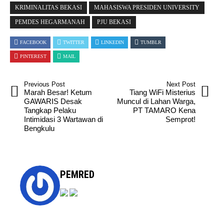
KRIMINALITAS BEKASI
MAHASISWA PRESIDEN UNIVERSITY
PEMDES HEGARMANAH
PJU BEKASI
FACEBOOK
TWITTER
LINKEDIN
TUMBLR
PINTEREST
MAIL
Previous Post
Next Post
Marah Besar! Ketum
Tiang WiFi Misterius
GAWARIS Desak
Muncul di Lahan Warga,
Tangkap Pelaku
PT TAMARO Kena
Intimidasi 3 Wartawan di
Semprot!
Bengkulu
PEMRED