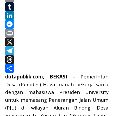
Mail
Email
Tumblr
LinkedIn
Messenger
Print
X
Telegram
Threads
dutapublik.com, BEKASI –
Pemerintah
Share
Desa (Pemdes) Hegarmanah bekerja sama
dengan mahasiswa Presiden University
untuk memasang Penerangan Jalan Umum
(PJU) di wilayah Aluran Binong, Desa
Hegarmanah, Kecamatan Cikarang Timur,