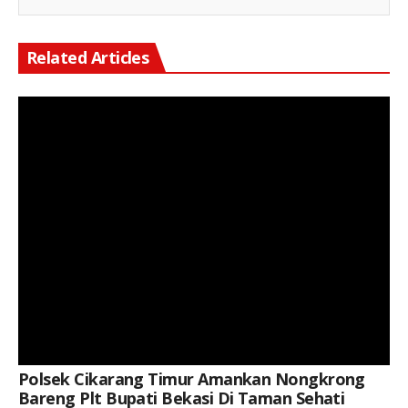
Related Articles
Keterangan Gambar: Personel Polsek Cikarang Timur mengamankan kegiatan Nongkrong Bareng Plt. Bupati Bekasi di Taman Sehati, Desa Sertajaya, Kecamatan Cikarang Timur, Kabupaten Bekasi, Sabtu (8/8/2026).
Polsek Cikarang Timur Amankan Nongkrong
Bareng Plt Bupati Bekasi Di Taman Sehati