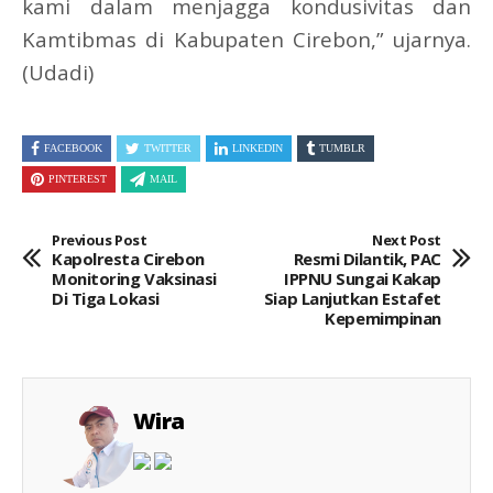
kami dalam menjagga kondusivitas dan
Kamtibmas di Kabupaten Cirebon,” ujarnya.
(Udadi)
FACEBOOK
TWITTER
LINKEDIN
TUMBLR
PINTEREST
MAIL
Previous Post
Next Post
Kapolresta Cirebon
Resmi Dilantik, PAC
Monitoring Vaksinasi
IPPNU Sungai Kakap
Di Tiga Lokasi
Siap Lanjutkan Estafet
Kepemimpinan
Wira