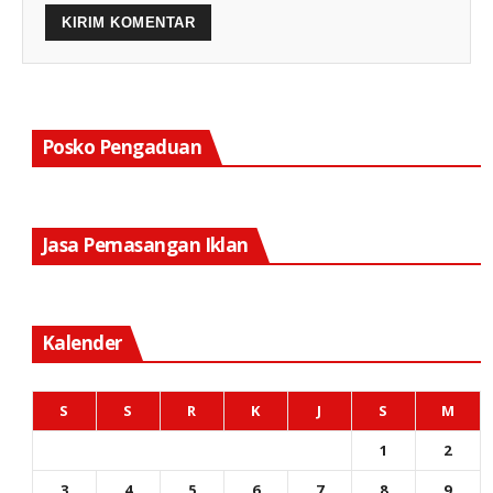
Posko Pengaduan
Jasa Pemasangan Iklan
Kalender
S
S
R
K
J
S
M
1
2
3
4
5
6
7
8
9