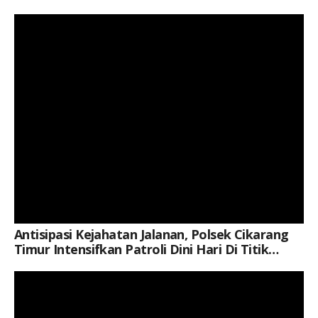
Keterangan Gambar: Personel Polsek Cikarang Timur melaksanakan patroli dini hari di wilayah Kelurahan Sertajaya, Kecamatan Cikarang Timur, Kabupaten Bekasi, Minggu (9/8/2026). Patroli dilakukan untuk mengantisipasi kejahatan jalanan, tawuran, dan gangguan kamtibmas.
Antisipasi Kejahatan Jalanan, Polsek Cikarang
Timur Intensifkan Patroli Dini Hari Di Titik
Rawan
Keterangan Gambar: Ketua IKA SMPN 1 Karangpawitan bersama Camat Karangpawitan dan panitia saat kegiatan jalan santai dalam rangka memeriahkan HUT Kemerdekaan RI ke-81 di Kabupaten Garut, Minggu (9/8/2026).