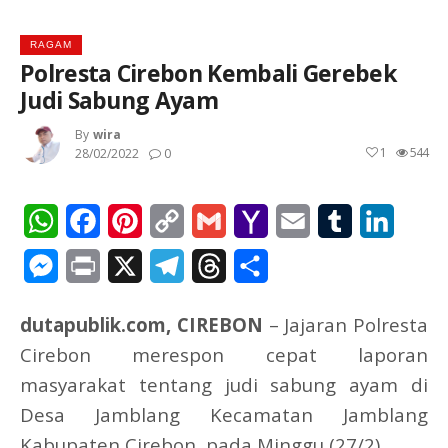
RAGAM
Polresta Cirebon Kembali Gerebek
Judi Sabung Ayam
By
Wira
1
544
28/02/2022
0
WhatsApp
Facebook
Pinterest
Copy
Gmail
Yahoo
Email
Tumblr
Linked
Link
Mail
Messenger
Print
X
Telegram
Threads
Share
dutapublik.com, CIREBON
– Jajaran Polresta
Cirebon merespon cepat laporan
masyarakat tentang judi sabung ayam di
Desa Jamblang Kecamatan Jamblang
Kabupaten Cirebon, pada Minggu (27/2).