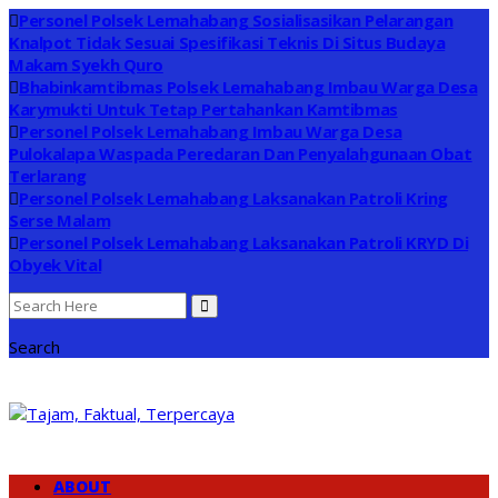
Personel Polsek Lemahabang Sosialisasikan Pelarangan
Knalpot Tidak Sesuai Spesifikasi Teknis Di Situs Budaya
Makam Syekh Quro
Bhabinkamtibmas Polsek Lemahabang Imbau Warga Desa
Karymukti Untuk Tetap Pertahankan Kamtibmas
Personel Polsek Lemahabang Imbau Warga Desa
Pulokalapa Waspada Peredaran Dan Penyalahgunaan Obat
Terlarang
Personel Polsek Lemahabang Laksanakan Patroli Kring
Serse Malam
Personel Polsek Lemahabang Laksanakan Patroli KRYD Di
Obyek Vital
Search
ABOUT