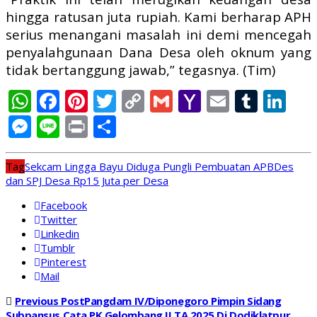
hingga ratusan juta rupiah. Kami berharap APH
serius menangani masalah ini demi mencegah
penyalahgunaan Dana Desa oleh oknum yang
tidak bertanggung jawab,” tegasnya. (Tim)
WhatsApp
Facebook
Pinterest
Twitter
Copy
Gmail
Yahoo
Email
Tumb
Li
Link
Mail
Messenger
Line
Print
Share
Tag
Sekcam Lingga Bayu Diduga Pungli Pembuatan APBDes
dan SPJ Desa Rp15 Juta per Desa
Facebook
Twitter
Linkedin
Tumblr
Pinterest
Mail
Previous Post
Pangdam IV/Diponegoro Pimpin Sidang
Subpansus Cata PK Gelombang II TA 2025 Di Dodiklatpur