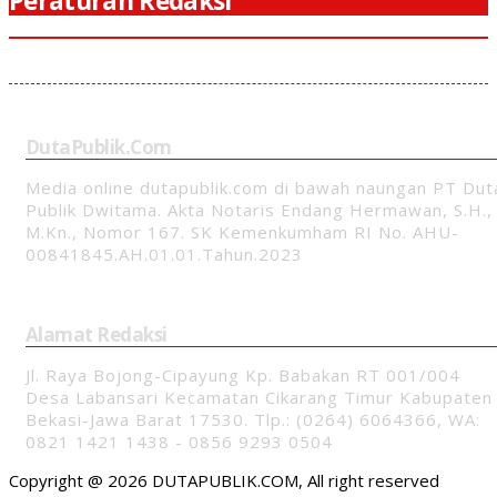
Peraturan Redaksi
DutaPublik.com
Media online dutapublik.com di bawah naungan PT Dut
Publik Dwitama. Akta Notaris Endang Hermawan, S.H.,
M.Kn., Nomor 167. SK Kemenkumham RI No. AHU-
00841845.AH.01.01.Tahun.2023
Alamat Redaksi
Jl. Raya Bojong-Cipayung Kp. Babakan RT 001/004
Desa Labansari Kecamatan Cikarang Timur Kabupaten
Bekasi-Jawa Barat 17530. Tlp.: (0264) 6064366, WA:
0821 1421 1438 - 0856 9293 0504
Copyright @ 2026 DUTAPUBLIK.COM, All right reserved