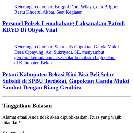
Keterangan Gambar: Brigpol Dodi Wijaya, dan Brigpol
Restu Khoerul Akbar, Saat Kegiatan
Personel Polsek Lemahabang Laksanakan Patroli
KRYD Di Obyek Vital
Keterangan Gambar: Sekretaris Gapoktan Ganda Mukti
Desa Cipayung, Adi Sukriyadi, SE, menyambut
gembira kemudahan akses solar bersubsidi bagi petani
di Kabupaten Bekasi.
Petani Kabupaten Bekasi Kini Bisa Beli Solar
Subsidi di SPBU Terdekat, Gapoktan Ganda Mukti
Sambut Dengan Riang Gembira
Tinggalkan Balasan
Alamat email Anda tidak akan dipublikasikan.
Ruas yang wajib
ditandai
*
Komentar
*