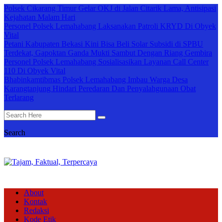
Polsek Cikarang Timur Gelar OKJ di Jalan Citarik Lama, Antisipasi
Kejahatan Malam Hari
Personel Polsek Lemahabang Laksanakan Patroli KRYD Di Obyek
Vital
Petani Kabupaten Bekasi Kini Bisa Beli Solar Subsidi di SPBU
Terdekat, Gapoktan Ganda Mukti Sambut Dengan Riang Gembira
Personel Polsek Lemahabang Sosialisasikan Layanan Call Center
110 Di Obyek Vital
Bhabinkamtibmas Polsek Lemahabang Imbau Warga Desa
Karangtanjung Hindari Peredaran Dan Penyalahgunaan Obat
Terlarang
Search
About
Kontak
Redaksi
Kode Etik