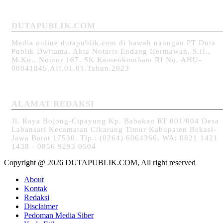
DUTAPUBLIK.COM
Media online dutapublik.com di bawah naungan PT Duta
Publik Dwitama. Akta Notaris Endang Hermawan, S.H.,
M.Kn., Nomor 167. SK Kemenkumham RI No. AHU-
00841845.AH.01.01.Tahun.2023
ALAMAT REDAKSI
Jl. Raya Bojong-Cipayung Kp. Babakan RT 001/004 Desa
Labansari Kecamatan Cikarang Timur Kabupaten Bekasi-
Jawa Barat 17530. Tlp.: (0264) 6064366, WA: 0821 1421
1438 - 0856 9293 0504
Copyright @ 2026 DUTAPUBLIK.COM, All right reserved
About
Kontak
Redaksi
Disclaimer
Pedoman Media Siber