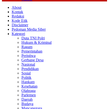
About
Kontak
Redaksi
Kode Etik
Disclaimer
Pedoman Media Siber
Kategori
Duta TNI Polri
Hukum & Kriminal
Ragam
Pemerintahan
Peristiwa
Gerbang Desa
Nasional
Pendidikan
Sosial
Politik
Hankam
Kesehatan
Olahraga
Parlemen
Daerah
Budaya
Mancanegara