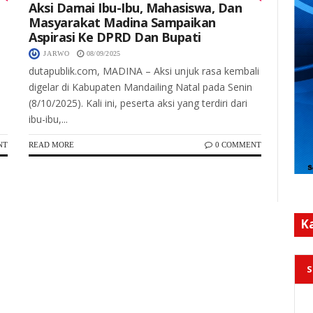
Aksi Damai Ibu-Ibu, Mahasiswa, Dan
Masyarakat Madina Sampaikan
Aspirasi Ke DPRD Dan Bupati
JARWO
08/09/2025
dutapublik.com, MADINA – Aksi unjuk rasa kembali
digelar di Kabupaten Mandailing Natal pada Senin
(8/10/2025). Kali ini, peserta aksi yang terdiri dari
ibu-ibu,...
NT
READ MORE
0 COMMENT
K
S