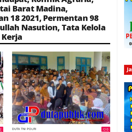
tai Barat Madina
,
n 18 2021
,
Permentan 98
ullah Nasution
,
Tata Kelola
 Kerja
Keterangan Gambar: Massa aksi yang terdiri dari ibu-ibu, mahasiswa, dan masyarakat menyampaikan aspirasi di depan kantor DPRD Mandailing Natal dengan pengawalan ketat aparat kepolisian.
J
2
0
DUTA TNI POLRI