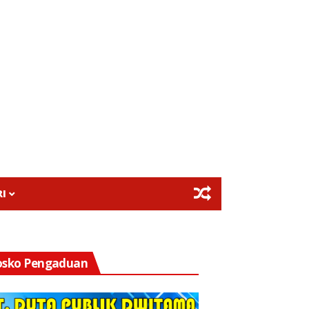
I
osko Pengaduan