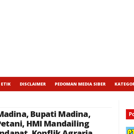
 ETIK
DISCLAIMER
PEDOMAN MEDIA SIBER
KATEGOR
 Madina
,
Bupati Madina
,
P
Petani
,
HMI Mandailing
ndapat
,
Konflik Agraria
,