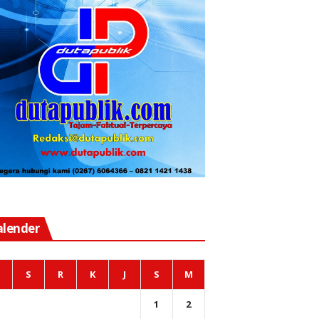
alender
S
R
K
J
S
M
1
2