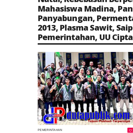
Mahasiswa Madina
,
Pan
Panyabungan
,
Permenta
2013
,
Plasma Sawit
,
Saip
Pemerintahan
,
UU Cipta
Keterangan Gambar: Kader Himpunan Mahasiswa Islam (HMI) Cabang Mandailing Natal berfoto bersama usai menyampaikan pernyataan sikap terkait isu plasma sawit di Panyabungan, Kamis (7/11/2025).
PEMERINTAHAN