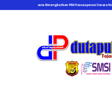
wang Kecam PT. Buana Berangkatkan PMI Pascaoperasi Secara Nonpro