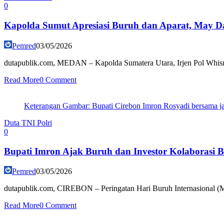
0
Kapolda Sumut Apresiasi Buruh dan Aparat, May D
Pemred
03/05/2026
dutapublik.com, MEDAN – Kapolda Sumatera Utara, Irjen Pol Whisnu
Read More
0 Comment
Keterangan Gambar: Bupati Cirebon Imron Rosyadi bersama j
Duta TNI Polri
0
Bupati Imron Ajak Buruh dan Investor Kolaborasi 
Pemred
03/05/2026
dutapublik.com, CIREBON – Peringatan Hari Buruh Internasional (Ma
Read More
0 Comment