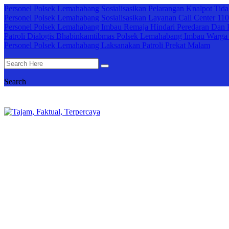
Personel Polsek Lemahabang Sosialisasikan Pelarangan Knalpot Tidak
Personel Polsek Lemahabang Sosialisasikan Layanan Call Center 110
Personel Polsek Lemahabang Imbau Remaja Hindari Peredaran Dan 
Patroli Dialogis Bhabinkamtibmas Polsek Lemahabang Imbau Warga
Personel Polsek Lemahabang Laksanakan Patroli Prekat Malam
Search