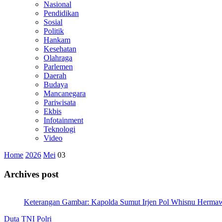
Nasional
Pendidikan
Sosial
Politik
Hankam
Kesehatan
Olahraga
Parlemen
Daerah
Budaya
Mancanegara
Pariwisata
Ekbis
Infotainment
Teknologi
Video
Home
2026
Mei
03
Archives post
Keterangan Gambar: Kapolda Sumut Irjen Pol Whisnu Hermawa
Duta TNI Polri