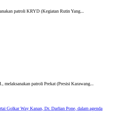
kan patroli KRYD (Kegiatan Rutin Yang...
laksanakan patroli Prekat (Presisi Karawang...
rtai Golkar Way Kanan, Dr. Darlian Pone, dalam agenda