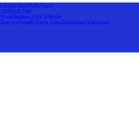
 Sesuai Spesifikasi Teknis
 Di Obyek Vital
Penyalahgunaan Obat Terlarang
 Desa Karyamukti Untuk Tetap Pertahankan Kamtibmas