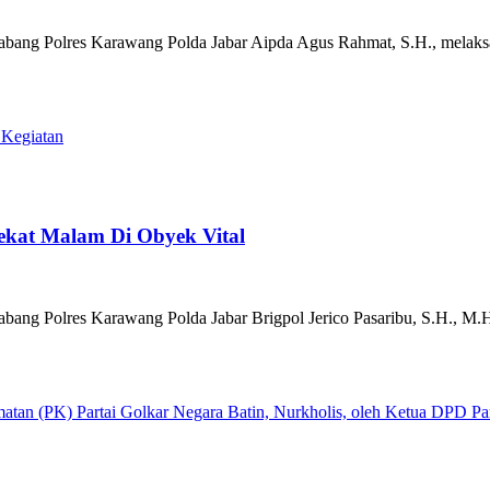
lres Karawang Polda Jabar Aipda Agus Rahmat, S.H., melaksana
 Kegiatan
ekat Malam Di Obyek Vital
es Karawang Polda Jabar Brigpol Jerico Pasaribu, S.H., M.H., me
atan (PK) Partai Golkar Negara Batin, Nurkholis, oleh Ketua DPD Pa