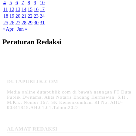
4
5
6
7
8
9
10
11
12
13
14
15
16
17
18
19
20
21
22
23
24
25
26
27
28
29
30
31
« Apr
Jun »
Peraturan Redaksi
DUTAPUBLIK.COM
Media online dutapublik.com di bawah naungan PT Duta
Publik Dwitama. Akta Notaris Endang Hermawan, S.H.,
M.Kn., Nomor 167. SK Kemenkumham RI No. AHU-
00841845.AH.01.01.Tahun.2023
ALAMAT REDAKSI