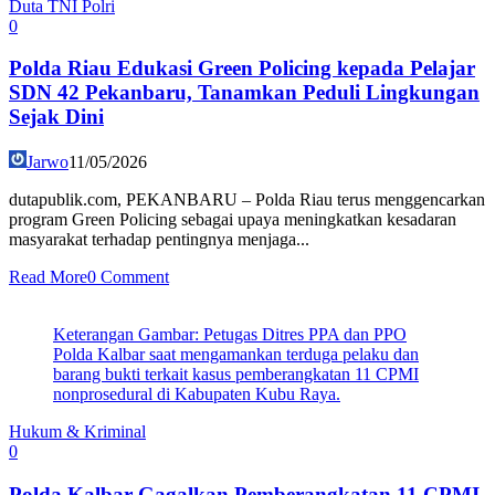
Duta TNI Polri
0
Polda Riau Edukasi Green Policing kepada Pelajar
SDN 42 Pekanbaru, Tanamkan Peduli Lingkungan
Sejak Dini
Jarwo
11/05/2026
dutapublik.com, PEKANBARU – Polda Riau terus menggencarkan
program Green Policing sebagai upaya meningkatkan kesadaran
masyarakat terhadap pentingnya menjaga...
Read More
0 Comment
Keterangan Gambar: Petugas Ditres PPA dan PPO
Polda Kalbar saat mengamankan terduga pelaku dan
barang bukti terkait kasus pemberangkatan 11 CPMI
nonprosedural di Kabupaten Kubu Raya.
Hukum & Kriminal
0
Polda Kalbar Gagalkan Pemberangkatan 11 CPMI