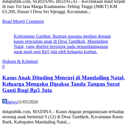
dutapublik.com, SERDANG BEDAGAI – Kecelakaan maut terjadi
di ruas Tol Jasa Marga Kualanamu–Tebing Tinggi (JMKT) KM
63.200, Dusun I Desa Sei Sijenggi, Kecamatan...
Read More
0 Comment
Keterangan Gambar: Ilustrasi suasana mediasi dugaan
kasus pencurian anak di Desa Tandikek, Mandailing
Natal, yang disebut berujung pada penandatanganan
surat ganti rugi Rp5 juta oleh keluarga korban.
Hukum & Kriminal
0
Kasus Anak Dituding Mencuri di Mandailing Natal,
Keluarga Mengaku Dipaksa Tanda Tangan Surat
Ganti Rugi Rp5 Juta
Jarwo
11/05/2026
dutapublik.com, MADINA – Kasus dugaan penganiayaan terhadap
seorang anak berinisial S (12) di Desa Tandikek, Kecamatan Ranto
Baek, Kabupaten Mandailing Natal,...