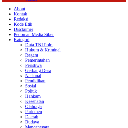
About
Kontak
Redaksi
Kode Etik
Disclaimer
Pedoman Media Siber
Kategori
Duta TNI Polri
Hukum & Kriminal
Ragam
Pemerintahan
Peristiwa
Gerbang Desa
Nasional
Pendidikan
Sosial
Politik
Hankam
Kesehatan
Olahraga
Parlemen
Daerah
Budaya
Mancanegara