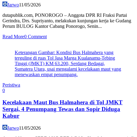
Jarwo
11/05/2026
dutapublik.com, PONOROGO – Anggota DPR RI Fraksi Partai
Gerindra, Drs. Supriyanto, melakukan kunjungan kerja ke Gudang
Perum BULOG Kantor Cabang Ponorogo, Senin...
Read More
0 Comment
Keterangan Gambar: Kondisi Bus Halmahera yang
terguling di ruas Tol Jasa Marga Kualanamu-Tebing
Tinggi (JMKT) KM 63.200, Serdang Bedagai,
Sumatera Utara, usai mengalami kecelakaan maut yang
menewaskan empat penumpang.
Peristiwa
0
Kecelakaan Maut Bus Halmahera di Tol JMKT
Sergai, 4 Penumpang Tewas dan Sopir Diduga
Kabur
Jarwo
11/05/2026