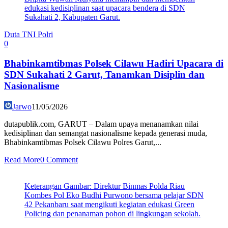
edukasi kedisiplinan saat upacara bendera di SDN
Sukahati 2, Kabupaten Garut.
Duta TNI Polri
0
Bhabinkamtibmas Polsek Cilawu Hadiri Upacara di
SDN Sukahati 2 Garut, Tanamkan Disiplin dan
Nasionalisme
Jarwo
11/05/2026
dutapublik.com, GARUT – Dalam upaya menanamkan nilai
kedisiplinan dan semangat nasionalisme kepada generasi muda,
Bhabinkamtibmas Polsek Cilawu Polres Garut,...
Read More
0 Comment
Keterangan Gambar: Direktur Binmas Polda Riau
Kombes Pol Eko Budhi Purwono bersama pelajar SDN
42 Pekanbaru saat mengikuti kegiatan edukasi Green
Policing dan penanaman pohon di lingkungan sekolah.