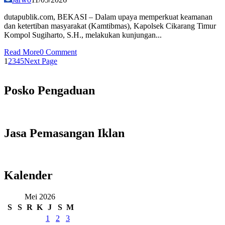
dutapublik.com, BEKASI – Dalam upaya memperkuat keamanan
dan ketertiban masyarakat (Kamtibmas), Kapolsek Cikarang Timur
Kompol Sugiharto, S.H., melakukan kunjungan...
Read More
0 Comment
1
2
3
4
5
Next Page
Posko Pengaduan
Jasa Pemasangan Iklan
Kalender
Mei 2026
S
S
R
K
J
S
M
1
2
3