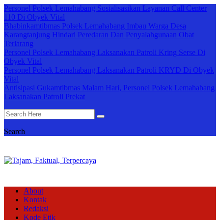
Personel Polsek Lemahabang Sosialisasikan Layanan Call Center
110 Di Obyek Vital
Bhabinkamtibmas Polsek Lemahabang Imbau Warga Desa
Karangtanjung Hindari Peredaran Dan Penyalahgunaan Obat
Terlarang
Personel Polsek Lemahabang Laksanakan Patroli Kring Serse Di
Obyek Vital
Personel Polsek Lemahabang Laksanakan Patroli KRYD Di Obyek
Vital
Antisipasi Gukamtibmas Malam Hari, Personel Polsek Lemahabang
Laksanakan Patroli Prekat
Search
About
Kontak
Redaksi
Kode Etik