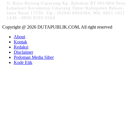
Jl. Raya Bojong-Cipayung Kp. Babakan RT 001/004 Desa
Labansari Kecamatan Cikarang Timur Kabupaten Bekasi-
Jawa Barat 17530. Tlp.: (0264) 6064366, WA: 0821 1421
1438 - 0856 9293 0504
Copyright @ 2026 DUTAPUBLIK.COM, All right reserved
About
Kontak
Redaksi
Disclaimer
Pedoman Media Siber
Kode Etik