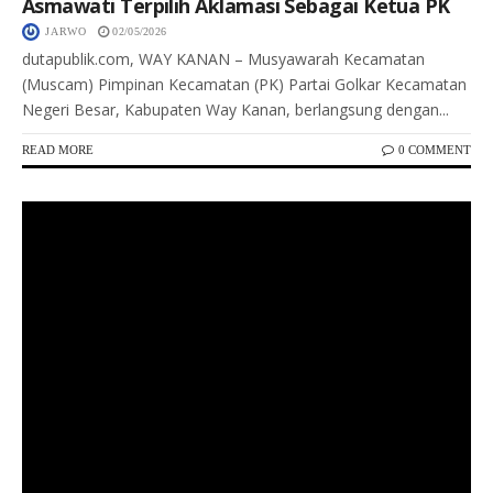
Asmawati Terpilih Aklamasi Sebagai Ketua PK
JARWO
02/05/2026
dutapublik.com, WAY KANAN – Musyawarah Kecamatan
(Muscam) Pimpinan Kecamatan (PK) Partai Golkar Kecamatan
Negeri Besar, Kabupaten Way Kanan, berlangsung dengan...
READ MORE
0 COMMENT
Keterangan Gambar: Petugas Polsek Kembayan melakukan razia kendaraan dan menindak sepeda motor yang menggunakan knalpot brong di depan Mapolsek Kembayan, Sanggau, Kamis malam.