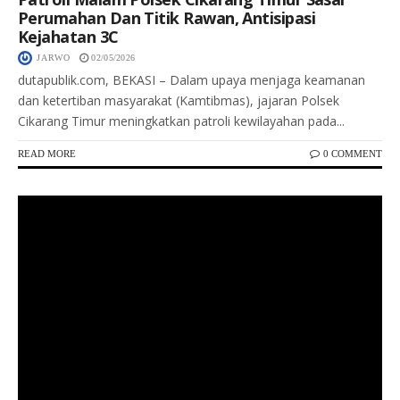
Perumahan Dan Titik Rawan, Antisipasi
Kejahatan 3C
JARWO
02/05/2026
dutapublik.com, BEKASI – Dalam upaya menjaga keamanan
dan ketertiban masyarakat (Kamtibmas), jajaran Polsek
Cikarang Timur meningkatkan patroli kewilayahan pada...
READ MORE
0 COMMENT
Keterangan Gambar: Kapolresta Pekanbaru Kombes Pol Muharman Arta memimpin upacara pelantikan AKP Noki Loviko sebagai Kasat Resnarkoba Polresta Pekanbaru di Aula Zapin, Sabtu (2/5/2026).