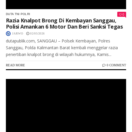
0
DUTA TNI POLRI
Razia Knalpot Brong Di Kembayan Sanggau,
Polisi Amankan 6 Motor Dan Beri Sanksi Tegas
JARWO
02/05/2026
dutapublik.com, SANGGAU – Polsek Kembayan, Polres
Sanggau, Polda Kalimantan Barat kembali menggelar razia
penertiban knalpot brong di wilayah hukumnya, Kamis...
READ MORE
0 COMMENT
Keterangan Gambar: Kondisi banjir merendam kawasan permukiman dan fasilitas umum di Lintas Melawi, Sintang, saat hujan deras, diduga akibat saluran drainase yang tertutup.