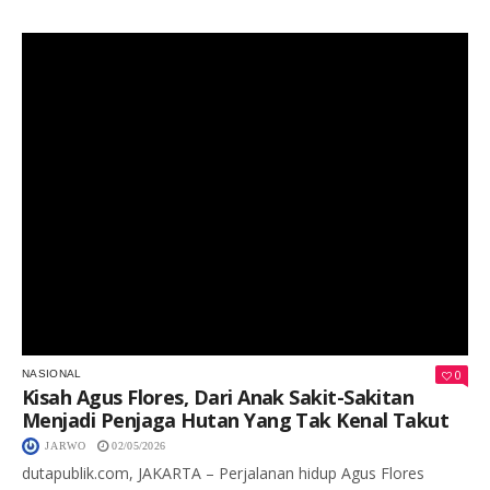
Keterangan Gambar: Agus Flores (kanan) saat berbincang santai bersama rekannya, sosok yang dikenal sebagai penjaga hutan dengan latar belakang kehidupan yang ditempa oleh alam.
0
NASIONAL
Kisah Agus Flores, Dari Anak Sakit-Sakitan
Menjadi Penjaga Hutan Yang Tak Kenal Takut
JARWO
02/05/2026
dutapublik.com, JAKARTA – Perjalanan hidup Agus Flores