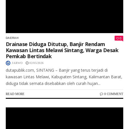
0
DAERAH
Drainase Diduga Ditutup, Banjir Rendam
Kawasan Lintas Melawi Sintang, Warga Desak
Pemkab Bertindak
JARWO
02/05/2026
dutapublik.com, SINTANG – Banjir yang terus terjadi di
kawasan Lintas Melawi, Kabupaten Sintang, Kalimantan Barat,
diduga tidak semata disebabkan oleh curah hujan...
READ MORE
0 COMMENT
Keterangan Gambar: Agus Flores berdiri di area proyek jalan dengan latar perbukitan, disertai narasi tudingan terhadap keluarga Astrodiarjo yang dibantah oleh pihak keluarga.