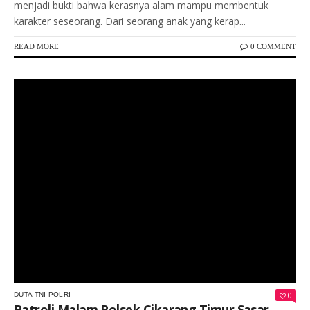
menjadi bukti bahwa kerasnya alam mampu membentuk
karakter seseorang. Dari seorang anak yang kerap...
READ MORE
0 COMMENT
Keterangan Gambar: Personel Polsek Cikarang Timur melaksanakan patroli malam di wilayah Desa Jatireja, menyasar titik rawan guna mengantisipasi kejahatan 3C dan menjaga Kamtibmas tetap kondusif.
0
DUTA TNI POLRI
Patroli Malam Polsek Cikarang Timur Sasar