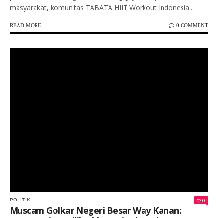
masyarakat, komunitas TABATA HIIT Workout Indonesia...
READ MORE
0 COMMENT
Keterangan Gambar: Pengurus dan kader Partai Golkar berfoto bersama usai pelaksanaan Muscam PK Golkar Kecamatan Negeri Besar, Kabupaten Way Kanan, Sabtu (2/5/2026).
0
POLITIK
Muscam Golkar Negeri Besar Way Kanan: